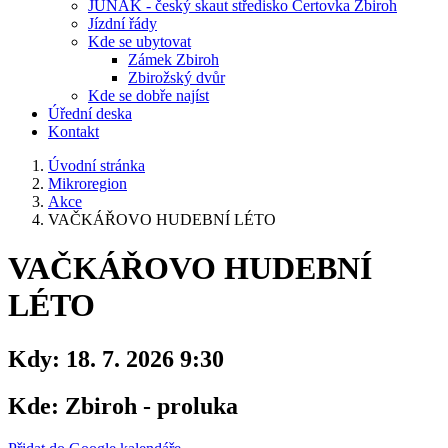
JUNÁK - český skaut středisko Čertovka Zbiroh
Jízdní řády
Kde se ubytovat
Zámek Zbiroh
Zbirožský dvůr
Kde se dobře najíst
Úřední deska
Kontakt
Úvodní stránka
Mikroregion
Akce
VAČKÁŘOVO HUDEBNÍ LÉTO
VAČKÁŘOVO HUDEBNÍ
LÉTO
Kdy:
18. 7. 2026 9:30
Kde:
Zbiroh - proluka