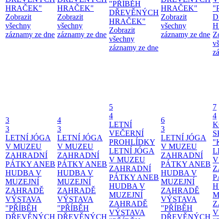
"PŘÍBĚH
HRAČEK"
HRAČEK"
HRAČEK"
"
DŘEVĚNÝCH
Zobrazit
Zobrazit
Zobrazit
D
HRAČEK"
všechny
všechny
všechny
H
Zobrazit
záznamy ze dne
záznamy ze dne
záznamy ze dne
Z
všechny
v
záznamy ze dne
z
5
7
4
4
3
4
6
LETNÍ
K
3
3
3
VEČERNÍ
S
LETNÍ JÓGA
LETNÍ JÓGA
LETNÍ JÓGA
PROHLÍDKY
"
V MUZEU
V MUZEU
V MUZEU
LETNÍ JÓGA
L
ZAHRADNÍ
ZAHRADNÍ
ZAHRADNÍ
V MUZEU
V
PÁTKY ANEB
PÁTKY ANEB
PÁTKY ANEB
ZAHRADNÍ
Z
HUDBA V
HUDBA V
HUDBA V
PÁTKY ANEB
P
MUZEJNÍ
MUZEJNÍ
MUZEJNÍ
HUDBA V
H
ZAHRADĚ
ZAHRADĚ
ZAHRADĚ
MUZEJNÍ
M
VÝSTAVA
VÝSTAVA
VÝSTAVA
ZAHRADĚ
Z
"PŘÍBĚH
"PŘÍBĚH
"PŘÍBĚH
VÝSTAVA
V
DŘEVĚNÝCH
DŘEVĚNÝCH
DŘEVĚNÝCH