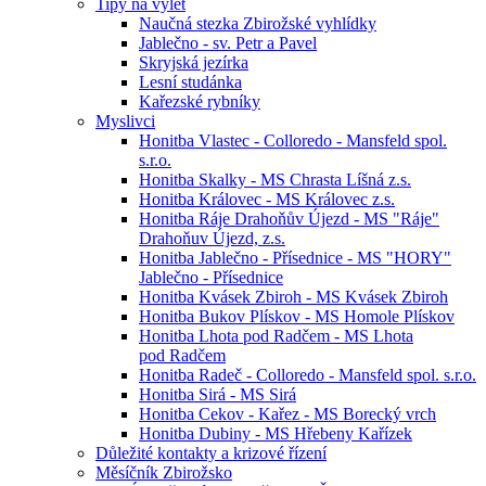
Tipy na výlet
Naučná stezka Zbirožské vyhlídky
Jablečno - sv. Petr a Pavel
Skryjská jezírka
Lesní studánka
Kařezské rybníky
Myslivci
Honitba Vlastec - Colloredo - Mansfeld spol.
s.r.o.
Honitba Skalky - MS Chrasta Líšná z.s.
Honitba Královec - MS Královec z.s.
Honitba Ráje Drahoňův Újezd - MS "Ráje"
Drahoňuv Újezd, z.s.
Honitba Jablečno - Přísednice - MS "HORY"
Jablečno - Přísednice
Honitba Kvásek Zbiroh - MS Kvásek Zbiroh
Honitba Bukov Plískov - MS Homole Plískov
Honitba Lhota pod Radčem - MS Lhota
pod Radčem
Honitba Radeč - Colloredo - Mansfeld spol. s.r.o.
Honitba Sirá - MS Sirá
Honitba Cekov - Kařez - MS Borecký vrch
Honitba Dubiny - MS Hřebeny Kařízek
Důležité kontakty a krizové řízení
Měsíčník Zbirožsko