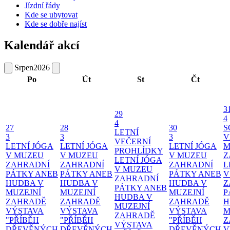
Jízdní řády
Kde se ubytovat
Kde se dobře najíst
Kalendář akcí
Srpen
2026
Po
Út
St
Čt
3
29
4
4
27
28
30
S
LETNÍ
3
3
3
V
VEČERNÍ
LETNÍ JÓGA
LETNÍ JÓGA
LETNÍ JÓGA
M
PROHLÍDKY
V MUZEU
V MUZEU
V MUZEU
Z
LETNÍ JÓGA
ZAHRADNÍ
ZAHRADNÍ
ZAHRADNÍ
L
V MUZEU
PÁTKY ANEB
PÁTKY ANEB
PÁTKY ANEB
V
ZAHRADNÍ
HUDBA V
HUDBA V
HUDBA V
Z
PÁTKY ANEB
MUZEJNÍ
MUZEJNÍ
MUZEJNÍ
P
HUDBA V
ZAHRADĚ
ZAHRADĚ
ZAHRADĚ
H
MUZEJNÍ
VÝSTAVA
VÝSTAVA
VÝSTAVA
M
ZAHRADĚ
"PŘÍBĚH
"PŘÍBĚH
"PŘÍBĚH
Z
VÝSTAVA
DŘEVĚNÝCH
DŘEVĚNÝCH
DŘEVĚNÝCH
V