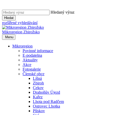
Hledaný výraz
Hledat
rozšířené vyhledávání
Mikroregion
Zbirožsko
Menu
Mikroregion
Povinné informace
E-podatelna
Aktuality
Akce
Fotogalerie
Členské obce
Líšná
Zbiroh
Cekov
Drahoňův Újezd
Kařez
Lhota pod Radčem
Ostrovec Lhotka
Plískov