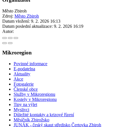
Město Zbiroh
Zdroj:
Město Zbiroh
Datum vložení:
9. 2. 2026 16:13
Datum poslední aktualizace:
9. 2. 2026 16:19
Autor:
Mikroregion
Povinné informace
E-podatelna
Aktuality
Akce
Fotogalerie
Členské obce
Služby v Mikroregionu
Kostely v Mikroregionu
Tipy na výlet
Myslivci
Důležité kontakty a krizové řízení
Měsíčník Zbirožsko
JUNÁK - český skaut středisko Čertovka Zbiroh