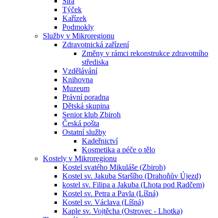
Sirá
Týček
Kařízek
Podmokly
Služby v Mikroregionu
Zdravotnická zařízení
Změny v rámci rekonstrukce zdravotního
střediska
Vzdělávání
Knihovna
Muzeum
Právní poradna
Dětská skupina
Senior klub Zbiroh
Česká pošta
Ostatní služby
Kadeřnictví
Kosmetika a péče o tělo
Kostely v Mikroregionu
Kostel svatého Mikuláše (Zbiroh)
Kostel sv. Jakuba Staršího (Drahoňův Újezd)
kostel sv. Filipa a Jakuba (Lhota pod Radčem)
Kostel sv. Petra a Pavla (Líšná)
Kostel sv. Václava (Líšná)
Kaple sv. Vojtěcha (Ostrovec - Lhotka)