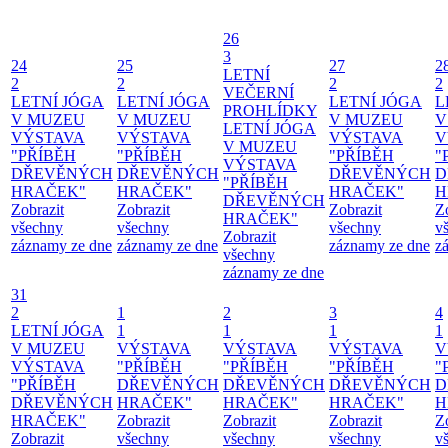
26
3
24
25
27
2
LETNÍ
2
2
2
2
VEČERNÍ
LETNÍ JÓGA
LETNÍ JÓGA
LETNÍ JÓGA
L
PROHLÍDKY
V MUZEU
V MUZEU
V MUZEU
V
LETNÍ JÓGA
VÝSTAVA
VÝSTAVA
VÝSTAVA
V
V MUZEU
"PŘÍBĚH
"PŘÍBĚH
"PŘÍBĚH
"
VÝSTAVA
DŘEVĚNÝCH
DŘEVĚNÝCH
DŘEVĚNÝCH
D
"PŘÍBĚH
HRAČEK"
HRAČEK"
HRAČEK"
H
DŘEVĚNÝCH
Zobrazit
Zobrazit
Zobrazit
Z
HRAČEK"
všechny
všechny
všechny
v
Zobrazit
záznamy ze dne
záznamy ze dne
záznamy ze dne
z
všechny
záznamy ze dne
31
2
1
2
3
4
LETNÍ JÓGA
1
1
1
1
V MUZEU
VÝSTAVA
VÝSTAVA
VÝSTAVA
V
VÝSTAVA
"PŘÍBĚH
"PŘÍBĚH
"PŘÍBĚH
"
"PŘÍBĚH
DŘEVĚNÝCH
DŘEVĚNÝCH
DŘEVĚNÝCH
D
DŘEVĚNÝCH
HRAČEK"
HRAČEK"
HRAČEK"
H
HRAČEK"
Zobrazit
Zobrazit
Zobrazit
Z
Zobrazit
všechny
všechny
všechny
v