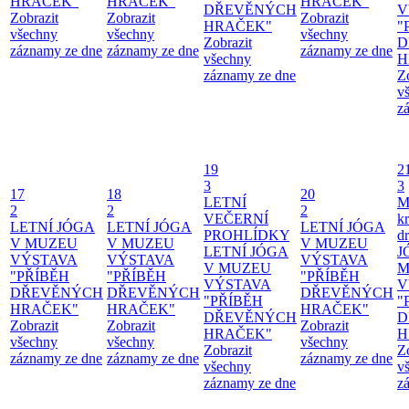
HRAČEK"
HRAČEK"
HRAČEK"
DŘEVĚNÝCH
V
Zobrazit
Zobrazit
Zobrazit
HRAČEK"
"
všechny
všechny
všechny
Zobrazit
D
záznamy ze dne
záznamy ze dne
záznamy ze dne
všechny
H
záznamy ze dne
Z
v
z
19
2
3
3
17
18
20
LETNÍ
M
2
2
2
VEČERNÍ
kr
LETNÍ JÓGA
LETNÍ JÓGA
LETNÍ JÓGA
PROHLÍDKY
d
V MUZEU
V MUZEU
V MUZEU
LETNÍ JÓGA
J
VÝSTAVA
VÝSTAVA
VÝSTAVA
V MUZEU
M
"PŘÍBĚH
"PŘÍBĚH
"PŘÍBĚH
VÝSTAVA
V
DŘEVĚNÝCH
DŘEVĚNÝCH
DŘEVĚNÝCH
"PŘÍBĚH
"
HRAČEK"
HRAČEK"
HRAČEK"
DŘEVĚNÝCH
D
Zobrazit
Zobrazit
Zobrazit
HRAČEK"
H
všechny
všechny
všechny
Zobrazit
Z
záznamy ze dne
záznamy ze dne
záznamy ze dne
všechny
v
záznamy ze dne
z