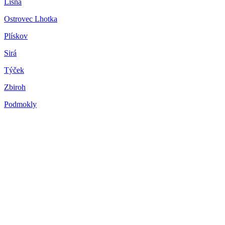
Líšná
Ostrovec Lhotka
Plískov
Sirá
Týček
Zbiroh
Podmokly