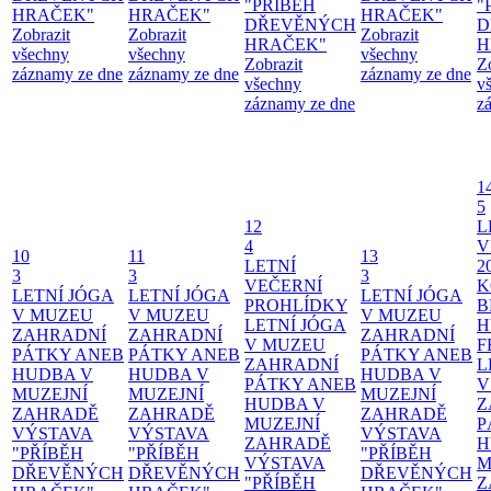
"PŘÍBĚH
"
HRAČEK"
HRAČEK"
HRAČEK"
DŘEVĚNÝCH
D
Zobrazit
Zobrazit
Zobrazit
HRAČEK"
H
všechny
všechny
všechny
Zobrazit
Z
záznamy ze dne
záznamy ze dne
záznamy ze dne
všechny
v
záznamy ze dne
z
1
5
12
L
4
V
10
11
13
LETNÍ
2
3
3
3
VEČERNÍ
K
LETNÍ JÓGA
LETNÍ JÓGA
LETNÍ JÓGA
PROHLÍDKY
B
V MUZEU
V MUZEU
V MUZEU
LETNÍ JÓGA
H
ZAHRADNÍ
ZAHRADNÍ
ZAHRADNÍ
V MUZEU
F
PÁTKY ANEB
PÁTKY ANEB
PÁTKY ANEB
ZAHRADNÍ
L
HUDBA V
HUDBA V
HUDBA V
PÁTKY ANEB
V
MUZEJNÍ
MUZEJNÍ
MUZEJNÍ
HUDBA V
Z
ZAHRADĚ
ZAHRADĚ
ZAHRADĚ
MUZEJNÍ
P
VÝSTAVA
VÝSTAVA
VÝSTAVA
ZAHRADĚ
H
"PŘÍBĚH
"PŘÍBĚH
"PŘÍBĚH
VÝSTAVA
M
DŘEVĚNÝCH
DŘEVĚNÝCH
DŘEVĚNÝCH
"PŘÍBĚH
Z