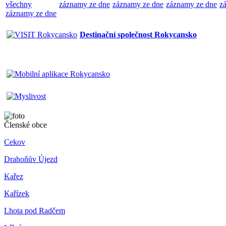
všechny
záznamy ze dne
záznamy ze dne
záznamy ze dne
z
záznamy ze dne
Destinační společnost Rokycansko
Členské obce
Cekov
Drahoňův Újezd
Kařez
Kařízek
Lhota pod Radčem