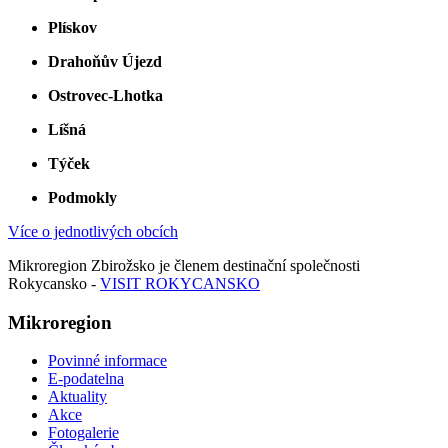
Plískov
Drahoňův Újezd
Ostrovec-Lhotka
Líšná
Týček
Podmokly
Více o jednotlivých obcích
Mikroregion Zbirožsko je členem destinační společnosti
Rokycansko -
VISIT ROKYCANSKO
Mikroregion
Povinné informace
E-podatelna
Aktuality
Akce
Fotogalerie