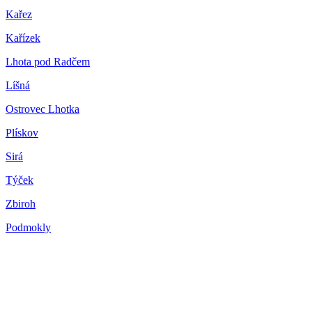
Kařez
Kařízek
Lhota pod Radčem
Líšná
Ostrovec Lhotka
Plískov
Sirá
Týček
Zbiroh
Podmokly