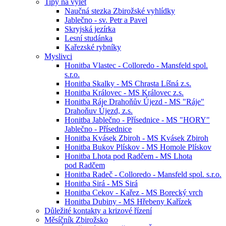
Tipy na výlet
Naučná stezka Zbirožské vyhlídky
Jablečno - sv. Petr a Pavel
Skryjská jezírka
Lesní studánka
Kařezské rybníky
Myslivci
Honitba Vlastec - Colloredo - Mansfeld spol.
s.r.o.
Honitba Skalky - MS Chrasta Líšná z.s.
Honitba Královec - MS Královec z.s.
Honitba Ráje Drahoňův Újezd - MS "Ráje"
Drahoňuv Újezd, z.s.
Honitba Jablečno - Přísednice - MS "HORY"
Jablečno - Přísednice
Honitba Kvásek Zbiroh - MS Kvásek Zbiroh
Honitba Bukov Plískov - MS Homole Plískov
Honitba Lhota pod Radčem - MS Lhota
pod Radčem
Honitba Radeč - Colloredo - Mansfeld spol. s.r.o.
Honitba Sirá - MS Sirá
Honitba Cekov - Kařez - MS Borecký vrch
Honitba Dubiny - MS Hřebeny Kařízek
Důležité kontakty a krizové řízení
Měsíčník Zbirožsko