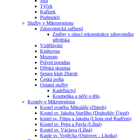
Sirá
Týček
Kařízek
Podmokly
Služby v Mikroregionu
Zdravotnická zařízení
Změny v rámci rekonstrukce zdravotního
střediska
Vzdělávání
Knihovna
Muzeum
Právní poradna
Dětská skupina
Senior klub Zbiroh
Česká pošta
Ostatní služby
Kadeřnictví
Kosmetika a péče o tělo
Kostely v Mikroregionu
Kostel svatého Mikuláše (Zbiroh)
Kostel sv. Jakuba Staršího (Drahoňův Újezd)
kostel sv. Filipa a Jakuba (Lhota pod Radčem)
Kostel sv. Petra a Pavla (Líšná)
Kostel sv. Václava (Líšná)
Kaple sv. Vojtěcha (Ostrovec - Lhotka)