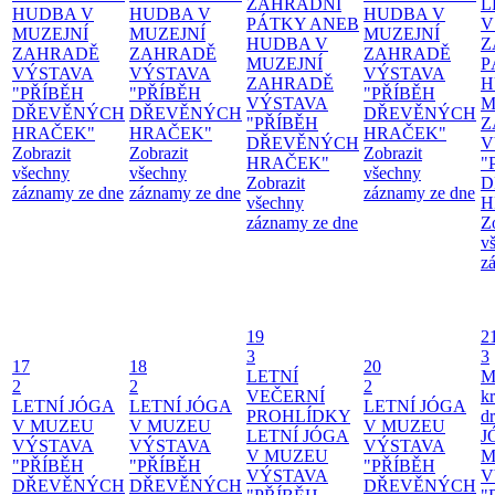
ZAHRADNÍ
L
HUDBA V
HUDBA V
HUDBA V
PÁTKY ANEB
V
MUZEJNÍ
MUZEJNÍ
MUZEJNÍ
HUDBA V
Z
ZAHRADĚ
ZAHRADĚ
ZAHRADĚ
MUZEJNÍ
P
VÝSTAVA
VÝSTAVA
VÝSTAVA
ZAHRADĚ
H
"PŘÍBĚH
"PŘÍBĚH
"PŘÍBĚH
VÝSTAVA
M
DŘEVĚNÝCH
DŘEVĚNÝCH
DŘEVĚNÝCH
"PŘÍBĚH
Z
HRAČEK"
HRAČEK"
HRAČEK"
DŘEVĚNÝCH
V
Zobrazit
Zobrazit
Zobrazit
HRAČEK"
"
všechny
všechny
všechny
Zobrazit
D
záznamy ze dne
záznamy ze dne
záznamy ze dne
všechny
H
záznamy ze dne
Z
v
z
19
2
3
3
17
18
20
LETNÍ
M
2
2
2
VEČERNÍ
kr
LETNÍ JÓGA
LETNÍ JÓGA
LETNÍ JÓGA
PROHLÍDKY
d
V MUZEU
V MUZEU
V MUZEU
LETNÍ JÓGA
J
VÝSTAVA
VÝSTAVA
VÝSTAVA
V MUZEU
M
"PŘÍBĚH
"PŘÍBĚH
"PŘÍBĚH
VÝSTAVA
V
DŘEVĚNÝCH
DŘEVĚNÝCH
DŘEVĚNÝCH