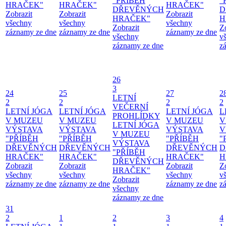
"PŘÍBĚH
"
HRAČEK"
HRAČEK"
HRAČEK"
DŘEVĚNÝCH
D
Zobrazit
Zobrazit
Zobrazit
HRAČEK"
H
všechny
všechny
všechny
Zobrazit
Z
záznamy ze dne
záznamy ze dne
záznamy ze dne
všechny
v
záznamy ze dne
z
26
3
24
25
27
2
LETNÍ
2
2
2
2
VEČERNÍ
LETNÍ JÓGA
LETNÍ JÓGA
LETNÍ JÓGA
L
PROHLÍDKY
V MUZEU
V MUZEU
V MUZEU
V
LETNÍ JÓGA
VÝSTAVA
VÝSTAVA
VÝSTAVA
V
V MUZEU
"PŘÍBĚH
"PŘÍBĚH
"PŘÍBĚH
"
VÝSTAVA
DŘEVĚNÝCH
DŘEVĚNÝCH
DŘEVĚNÝCH
D
"PŘÍBĚH
HRAČEK"
HRAČEK"
HRAČEK"
H
DŘEVĚNÝCH
Zobrazit
Zobrazit
Zobrazit
Z
HRAČEK"
všechny
všechny
všechny
v
Zobrazit
záznamy ze dne
záznamy ze dne
záznamy ze dne
z
všechny
záznamy ze dne
31
2
1
2
3
4