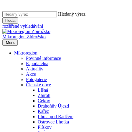
Hledaný výraz
Hledat
rozšířené vyhledávání
Mikroregion
Zbirožsko
Menu
Mikroregion
Povinné informace
E-podatelna
Aktuality
Akce
Fotogalerie
Členské obce
Líšná
Zbiroh
Cekov
Drahoňův Újezd
Kařez
Lhota pod Radčem
Ostrovec Lhotka
Plískov