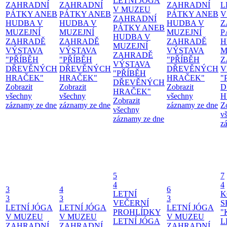
LETNÍ JÓGA
ZAHRADNÍ
ZAHRADNÍ
ZAHRADNÍ
L
V MUZEU
PÁTKY ANEB
PÁTKY ANEB
PÁTKY ANEB
V
ZAHRADNÍ
HUDBA V
HUDBA V
HUDBA V
Z
PÁTKY ANEB
MUZEJNÍ
MUZEJNÍ
MUZEJNÍ
P
HUDBA V
ZAHRADĚ
ZAHRADĚ
ZAHRADĚ
H
MUZEJNÍ
VÝSTAVA
VÝSTAVA
VÝSTAVA
M
ZAHRADĚ
"PŘÍBĚH
"PŘÍBĚH
"PŘÍBĚH
Z
VÝSTAVA
DŘEVĚNÝCH
DŘEVĚNÝCH
DŘEVĚNÝCH
V
"PŘÍBĚH
HRAČEK"
HRAČEK"
HRAČEK"
"
DŘEVĚNÝCH
Zobrazit
Zobrazit
Zobrazit
D
HRAČEK"
všechny
všechny
všechny
H
Zobrazit
záznamy ze dne
záznamy ze dne
záznamy ze dne
Z
všechny
v
záznamy ze dne
z
5
7
4
4
3
4
6
LETNÍ
K
3
3
3
VEČERNÍ
S
LETNÍ JÓGA
LETNÍ JÓGA
LETNÍ JÓGA
PROHLÍDKY
"
V MUZEU
V MUZEU
V MUZEU
LETNÍ JÓGA
L
ZAHRADNÍ
ZAHRADNÍ
ZAHRADNÍ