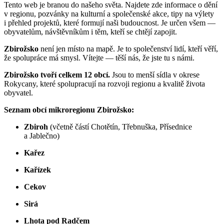
Tento web je branou do našeho světa. Najdete zde informace o dění
v regionu, pozvánky na kulturní a společenské akce, tipy na výlety
i přehled projektů, které formují naši budoucnost. Je určen všem —
obyvatelům, návštěvníkům i těm, kteří se chtějí zapojit.
Zbirožsko
není jen místo na mapě. Je to společenství lidí, kteří věří,
že spolupráce má smysl. Vítejte — těší nás, že jste tu s námi.
Zbirožsko tvoří celkem 12 obcí.
Jsou to menší sídla v okrese
Rokycany, které spolupracují na rozvoji regionu a kvalitě života
obyvatel.
Seznam obcí mikroregionu Zbirožsko:
Zbiroh
(včetně částí Chotětín, Třebnuška, Přísednice
a Jablečno)
Kařez
Kařízek
Cekov
Sirá
Lhota pod Radčem