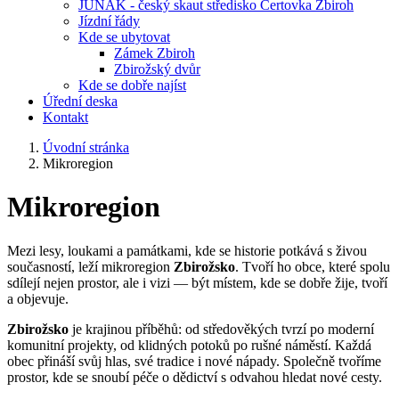
JUNÁK - český skaut středisko Čertovka Zbiroh
Jízdní řády
Kde se ubytovat
Zámek Zbiroh
Zbirožský dvůr
Kde se dobře najíst
Úřední deska
Kontakt
Úvodní stránka
Mikroregion
Mikroregion
Mezi lesy, loukami a památkami, kde se historie potkává s živou
současností, leží mikroregion
Zbirožsko
. Tvoří ho obce, které spolu
sdílejí nejen prostor, ale i vizi — být místem, kde se dobře žije, tvoří
a objevuje.
Zbirožsko
je krajinou příběhů: od středověkých tvrzí po moderní
komunitní projekty, od klidných potoků po rušné náměstí. Každá
obec přináší svůj hlas, své tradice i nové nápady. Společně tvoříme
prostor, kde se snoubí péče o dědictví s odvahou hledat nové cesty.