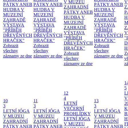
V MUZEU
V
PÁTKY ANEB
PÁTKY ANEB
PÁTKY ANEB
ZAHRADNÍ
Z
HUDBA V
HUDBA V
HUDBA V
PÁTKY ANEB
P
MUZEJNÍ
MUZEJNÍ
MUZEJNÍ
HUDBA V
H
ZAHRADĚ
ZAHRADĚ
ZAHRADĚ
MUZEJNÍ
M
VÝSTAVA
VÝSTAVA
VÝSTAVA
ZAHRADĚ
Z
"PŘÍBĚH
"PŘÍBĚH
"PŘÍBĚH
VÝSTAVA
V
DŘEVĚNÝCH
DŘEVĚNÝCH
DŘEVĚNÝCH
"PŘÍBĚH
"
HRAČEK"
HRAČEK"
HRAČEK"
DŘEVĚNÝCH
D
Zobrazit
Zobrazit
Zobrazit
HRAČEK"
H
všechny
všechny
všechny
Zobrazit
Z
záznamy ze dne
záznamy ze dne
záznamy ze dne
všechny
v
záznamy ze dne
z
1
5
12
L
4
V
10
11
13
LETNÍ
2
3
3
3
VEČERNÍ
K
LETNÍ JÓGA
LETNÍ JÓGA
LETNÍ JÓGA
PROHLÍDKY
B
V MUZEU
V MUZEU
V MUZEU
LETNÍ JÓGA
H
ZAHRADNÍ
ZAHRADNÍ
ZAHRADNÍ
V MUZEU
F
PÁTKY ANEB
PÁTKY ANEB
PÁTKY ANEB