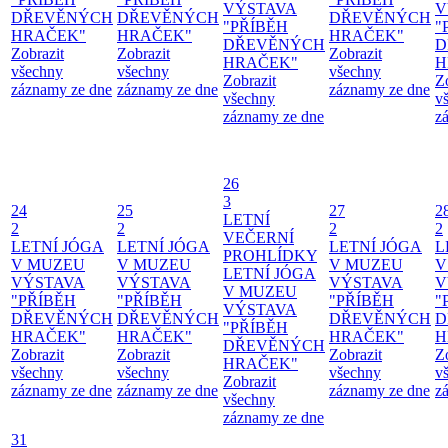
VÝSTAVA
V
DŘEVĚNÝCH
DŘEVĚNÝCH
DŘEVĚNÝCH
"PŘÍBĚH
"
HRAČEK"
HRAČEK"
HRAČEK"
DŘEVĚNÝCH
D
Zobrazit
Zobrazit
Zobrazit
HRAČEK"
H
všechny
všechny
všechny
Zobrazit
Z
záznamy ze dne
záznamy ze dne
záznamy ze dne
všechny
v
záznamy ze dne
z
26
3
24
25
27
2
LETNÍ
2
2
2
2
VEČERNÍ
LETNÍ JÓGA
LETNÍ JÓGA
LETNÍ JÓGA
L
PROHLÍDKY
V MUZEU
V MUZEU
V MUZEU
V
LETNÍ JÓGA
VÝSTAVA
VÝSTAVA
VÝSTAVA
V
V MUZEU
"PŘÍBĚH
"PŘÍBĚH
"PŘÍBĚH
"
VÝSTAVA
DŘEVĚNÝCH
DŘEVĚNÝCH
DŘEVĚNÝCH
D
"PŘÍBĚH
HRAČEK"
HRAČEK"
HRAČEK"
H
DŘEVĚNÝCH
Zobrazit
Zobrazit
Zobrazit
Z
HRAČEK"
všechny
všechny
všechny
v
Zobrazit
záznamy ze dne
záznamy ze dne
záznamy ze dne
z
všechny
záznamy ze dne
31