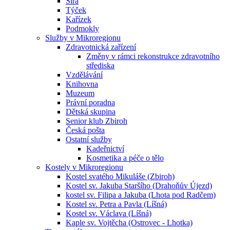
Sirá
Týček
Kařízek
Podmokly
Služby v Mikroregionu
Zdravotnická zařízení
Změny v rámci rekonstrukce zdravotního
střediska
Vzdělávání
Knihovna
Muzeum
Právní poradna
Dětská skupina
Senior klub Zbiroh
Česká pošta
Ostatní služby
Kadeřnictví
Kosmetika a péče o tělo
Kostely v Mikroregionu
Kostel svatého Mikuláše (Zbiroh)
Kostel sv. Jakuba Staršího (Drahoňův Újezd)
kostel sv. Filipa a Jakuba (Lhota pod Radčem)
Kostel sv. Petra a Pavla (Líšná)
Kostel sv. Václava (Líšná)
Kaple sv. Vojtěcha (Ostrovec - Lhotka)