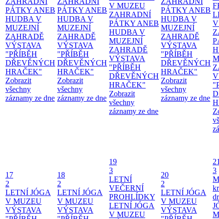
ZAHRADNÍ
ZAHRADNÍ
ZAHRADNÍ
V MUZEU
F
PÁTKY ANEB
PÁTKY ANEB
PÁTKY ANEB
ZAHRADNÍ
L
HUDBA V
HUDBA V
HUDBA V
PÁTKY ANEB
V
MUZEJNÍ
MUZEJNÍ
MUZEJNÍ
HUDBA V
Z
ZAHRADĚ
ZAHRADĚ
ZAHRADĚ
MUZEJNÍ
P
VÝSTAVA
VÝSTAVA
VÝSTAVA
ZAHRADĚ
H
"PŘÍBĚH
"PŘÍBĚH
"PŘÍBĚH
VÝSTAVA
M
DŘEVĚNÝCH
DŘEVĚNÝCH
DŘEVĚNÝCH
"PŘÍBĚH
Z
HRAČEK"
HRAČEK"
HRAČEK"
DŘEVĚNÝCH
V
Zobrazit
Zobrazit
Zobrazit
HRAČEK"
"
všechny
všechny
všechny
Zobrazit
D
záznamy ze dne
záznamy ze dne
záznamy ze dne
všechny
H
záznamy ze dne
Z
v
z
19
2
3
3
17
18
20
LETNÍ
M
2
2
2
VEČERNÍ
kr
LETNÍ JÓGA
LETNÍ JÓGA
LETNÍ JÓGA
PROHLÍDKY
d
V MUZEU
V MUZEU
V MUZEU
LETNÍ JÓGA
J
VÝSTAVA
VÝSTAVA
VÝSTAVA
V MUZEU
M
"PŘÍBĚH
"PŘÍBĚH
"PŘÍBĚH