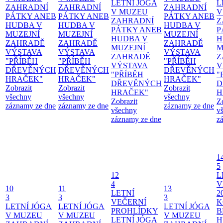
LETNÍ JÓGA
L
ZAHRADNÍ
ZAHRADNÍ
ZAHRADNÍ
V MUZEU
V
PÁTKY ANEB
PÁTKY ANEB
PÁTKY ANEB
ZAHRADNÍ
Z
HUDBA V
HUDBA V
HUDBA V
PÁTKY ANEB
P
MUZEJNÍ
MUZEJNÍ
MUZEJNÍ
HUDBA V
H
ZAHRADĚ
ZAHRADĚ
ZAHRADĚ
MUZEJNÍ
M
VÝSTAVA
VÝSTAVA
VÝSTAVA
ZAHRADĚ
Z
"PŘÍBĚH
"PŘÍBĚH
"PŘÍBĚH
VÝSTAVA
V
DŘEVĚNÝCH
DŘEVĚNÝCH
DŘEVĚNÝCH
"PŘÍBĚH
"
HRAČEK"
HRAČEK"
HRAČEK"
DŘEVĚNÝCH
D
Zobrazit
Zobrazit
Zobrazit
HRAČEK"
H
všechny
všechny
všechny
Zobrazit
Z
záznamy ze dne
záznamy ze dne
záznamy ze dne
všechny
v
záznamy ze dne
z
1
5
12
L
4
V
10
11
13
LETNÍ
2
3
3
3
VEČERNÍ
K
LETNÍ JÓGA
LETNÍ JÓGA
LETNÍ JÓGA
PROHLÍDKY
B
V MUZEU
V MUZEU
V MUZEU
LETNÍ JÓGA
H