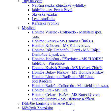
Tipy na výlet
Naučná stezka Zbirožské vyhlídky
Jablečno - sv. Petr a Pavel
Skryjská jezírka
Lesní studánka
Kařezské rybníky
Myslivci
Honitba Vlastec - Colloredo - Mansfeld spol.
s.r.o.
Honitba Skalky - MS Chrasta Líšná z.s.
Honitba Královec - MS Královec z.s.
Honitba Ráje Drahoňův Újezd - MS "Ráje"
Drahoňuv Újezd, z.s.
Honitba Jablečno - Přísednice - MS "HORY"
Jablečno - Přísednice
Honitba Kvásek Zbiroh - MS Kvásek Zbiroh
Honitba Bukov Plískov - MS Homole Plískov
Honitba Lhota pod Radčem - MS Lhota
pod Radčem
Honitba Radeč - Colloredo - Mansfeld spol. s.r.o.
Honitba Sirá - MS Sirá
Honitba Cekov - Kařez - MS Borecký vrch
Honitba Dubiny - MS Hřebeny Kařízek
Důležité kontakty a krizové řízení
Měsíčník Zbirožsko