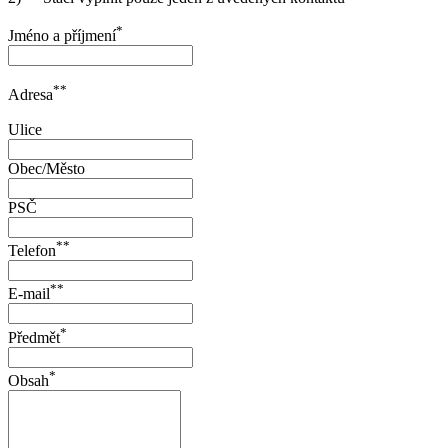
*
Jméno a příjmení
**
Adresa
Ulice
Obec/Město
PSČ
**
Telefon
**
E-mail
*
Předmět
*
Obsah