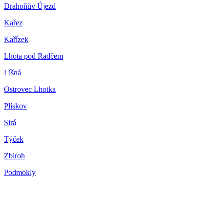
Drahoňův Újezd
Kařez
Kařízek
Lhota pod Radčem
Líšná
Ostrovec Lhotka
Plískov
Sirá
Týček
Zbiroh
Podmokly