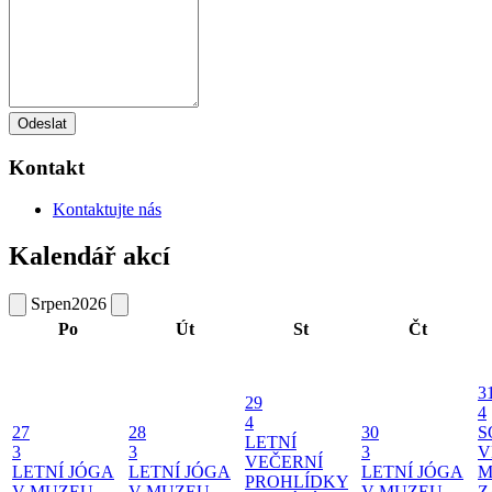
Odeslat
Kontakt
Kontaktujte nás
Kalendář akcí
Srpen
2026
Po
Út
St
Čt
3
29
4
4
27
28
30
S
LETNÍ
3
3
3
V
VEČERNÍ
LETNÍ JÓGA
LETNÍ JÓGA
LETNÍ JÓGA
M
PROHLÍDKY
V MUZEU
V MUZEU
V MUZEU
Z