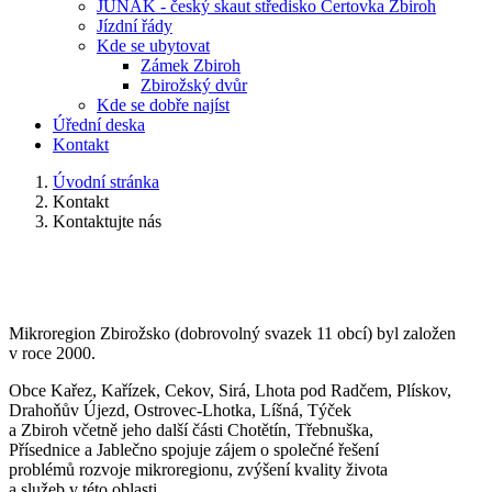
JUNÁK - český skaut středisko Čertovka Zbiroh
Jízdní řády
Kde se ubytovat
Zámek Zbiroh
Zbirožský dvůr
Kde se dobře najíst
Úřední deska
Kontakt
Úvodní stránka
Kontakt
Kontaktujte nás
Mikroregion Zbirožsko (dobrovolný svazek 11 obcí) byl založen
v roce 2000.
Obce Kařez, Kařízek, Cekov, Sirá, Lhota pod Radčem, Plískov,
Drahoňův Újezd, Ostrovec-
Lhotka, Líšná, Týček
a Zbiroh včetně jeho další části Chotětín, Třebnuška,
Přísednice a Jablečno spojuje zájem o společné řešení
problémů rozvoje mikroregionu, zvýšení kvality života
a služeb v této oblasti.