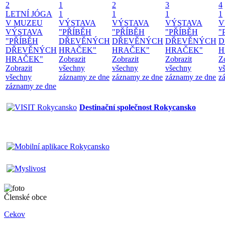
2
1
2
3
4
LETNÍ JÓGA
1
1
1
1
V MUZEU
VÝSTAVA
VÝSTAVA
VÝSTAVA
V
VÝSTAVA
"PŘÍBĚH
"PŘÍBĚH
"PŘÍBĚH
"
"PŘÍBĚH
DŘEVĚNÝCH
DŘEVĚNÝCH
DŘEVĚNÝCH
D
DŘEVĚNÝCH
HRAČEK"
HRAČEK"
HRAČEK"
H
HRAČEK"
Zobrazit
Zobrazit
Zobrazit
Z
Zobrazit
všechny
všechny
všechny
v
všechny
záznamy ze dne
záznamy ze dne
záznamy ze dne
z
záznamy ze dne
Destinační společnost Rokycansko
Členské obce
Cekov