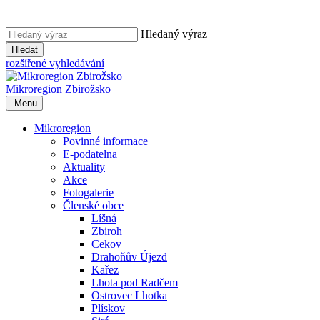
Hledaný výraz
Hledat
rozšířené vyhledávání
Mikroregion
Zbirožsko
Menu
Mikroregion
Povinné informace
E-podatelna
Aktuality
Akce
Fotogalerie
Členské obce
Líšná
Zbiroh
Cekov
Drahoňův Újezd
Kařez
Lhota pod Radčem
Ostrovec Lhotka
Plískov