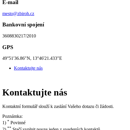
E-mail
mesto@zbiroh.cz
Bankovní spojení
3608830217/2010
GPS
49°51'36.86"N, 13°46'21.433"E
Kontaktujte nás
Kontaktujte nás
Kontaktní formulář slouží k zaslání Vašeho dotazu či žádosti.
Poznámka:
*
1)
Povinné
**
2)
Stačí vyplnit pouze jeden z uvedených kontaktů