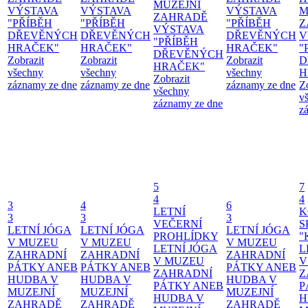
MUZEJNÍ
VÝSTAVA
VÝSTAVA
VÝSTAVA
M
ZAHRADĚ
"PŘÍBĚH
"PŘÍBĚH
"PŘÍBĚH
Z
VÝSTAVA
DŘEVĚNÝCH
DŘEVĚNÝCH
DŘEVĚNÝCH
V
"PŘÍBĚH
HRAČEK"
HRAČEK"
HRAČEK"
"
DŘEVĚNÝCH
Zobrazit
Zobrazit
Zobrazit
D
HRAČEK"
všechny
všechny
všechny
H
Zobrazit
záznamy ze dne
záznamy ze dne
záznamy ze dne
Z
všechny
v
záznamy ze dne
z
5
7
4
4
3
4
6
LETNÍ
K
3
3
3
VEČERNÍ
S
LETNÍ JÓGA
LETNÍ JÓGA
LETNÍ JÓGA
PROHLÍDKY
"
V MUZEU
V MUZEU
V MUZEU
LETNÍ JÓGA
L
ZAHRADNÍ
ZAHRADNÍ
ZAHRADNÍ
V MUZEU
V
PÁTKY ANEB
PÁTKY ANEB
PÁTKY ANEB
ZAHRADNÍ
Z
HUDBA V
HUDBA V
HUDBA V
PÁTKY ANEB
P
MUZEJNÍ
MUZEJNÍ
MUZEJNÍ
HUDBA V
H
ZAHRADĚ
ZAHRADĚ
ZAHRADĚ