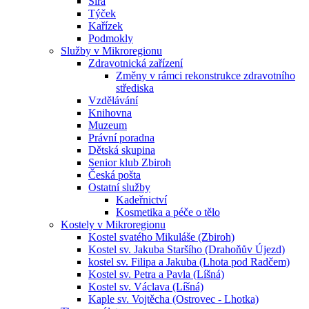
Sirá
Týček
Kařízek
Podmokly
Služby v Mikroregionu
Zdravotnická zařízení
Změny v rámci rekonstrukce zdravotního
střediska
Vzdělávání
Knihovna
Muzeum
Právní poradna
Dětská skupina
Senior klub Zbiroh
Česká pošta
Ostatní služby
Kadeřnictví
Kosmetika a péče o tělo
Kostely v Mikroregionu
Kostel svatého Mikuláše (Zbiroh)
Kostel sv. Jakuba Staršího (Drahoňův Újezd)
kostel sv. Filipa a Jakuba (Lhota pod Radčem)
Kostel sv. Petra a Pavla (Líšná)
Kostel sv. Václava (Líšná)
Kaple sv. Vojtěcha (Ostrovec - Lhotka)