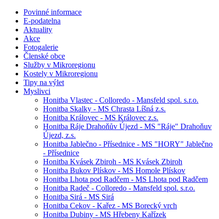
Povinné informace
E-podatelna
Aktuality
Akce
Fotogalerie
Členské obce
Služby v Mikroregionu
Kostely v Mikroregionu
Tipy na výlet
Myslivci
Honitba Vlastec - Colloredo - Mansfeld spol. s.r.o.
Honitba Skalky - MS Chrasta Líšná z.s.
Honitba Královec - MS Královec z.s.
Honitba Ráje Drahoňův Újezd - MS "Ráje" Drahoňuv
Újezd, z.s.
Honitba Jablečno - Přísednice - MS "HORY" Jablečno
- Přísednice
Honitba Kvásek Zbiroh - MS Kvásek Zbiroh
Honitba Bukov Plískov - MS Homole Plískov
Honitba Lhota pod Radčem - MS Lhota pod Radčem
Honitba Radeč - Colloredo - Mansfeld spol. s.r.o.
Honitba Sirá - MS Sirá
Honitba Cekov - Kařez - MS Borecký vrch
Honitba Dubiny - MS Hřebeny Kařízek