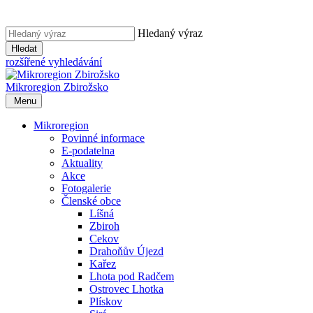
Hledaný výraz
Hledat
rozšířené vyhledávání
Mikroregion
Zbirožsko
Menu
Mikroregion
Povinné informace
E-podatelna
Aktuality
Akce
Fotogalerie
Členské obce
Líšná
Zbiroh
Cekov
Drahoňův Újezd
Kařez
Lhota pod Radčem
Ostrovec Lhotka
Plískov