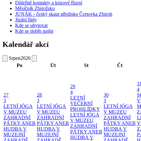
Důležité kontakty a krizové řízení
Měsíčník Zbirožsko
JUNÁK - český skaut středisko Čertovka Zbiroh
Jízdní řády
Kde se ubytovat
Kde se dobře najíst
Kalendář akcí
Srpen
2026
Po
Út
St
Čt
3
29
4
4
27
28
30
S
LETNÍ
3
3
3
V
VEČERNÍ
LETNÍ JÓGA
LETNÍ JÓGA
LETNÍ JÓGA
M
PROHLÍDKY
V MUZEU
V MUZEU
V MUZEU
Z
LETNÍ JÓGA
ZAHRADNÍ
ZAHRADNÍ
ZAHRADNÍ
L
V MUZEU
PÁTKY ANEB
PÁTKY ANEB
PÁTKY ANEB
V
ZAHRADNÍ
HUDBA V
HUDBA V
HUDBA V
Z
PÁTKY ANEB
MUZEJNÍ
MUZEJNÍ
MUZEJNÍ
P
HUDBA V
ZAHRADĚ
ZAHRADĚ
ZAHRADĚ
H