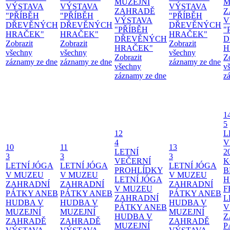
MUZEJNÍ
M
VÝSTAVA
VÝSTAVA
VÝSTAVA
ZAHRADĚ
Z
"PŘÍBĚH
"PŘÍBĚH
"PŘÍBĚH
VÝSTAVA
V
DŘEVĚNÝCH
DŘEVĚNÝCH
DŘEVĚNÝCH
"PŘÍBĚH
"
HRAČEK"
HRAČEK"
HRAČEK"
DŘEVĚNÝCH
D
Zobrazit
Zobrazit
Zobrazit
HRAČEK"
H
všechny
všechny
všechny
Zobrazit
Z
záznamy ze dne
záznamy ze dne
záznamy ze dne
všechny
v
záznamy ze dne
z
1
5
12
L
4
V
10
11
13
LETNÍ
2
3
3
3
VEČERNÍ
K
LETNÍ JÓGA
LETNÍ JÓGA
LETNÍ JÓGA
PROHLÍDKY
B
V MUZEU
V MUZEU
V MUZEU
LETNÍ JÓGA
H
ZAHRADNÍ
ZAHRADNÍ
ZAHRADNÍ
V MUZEU
F
PÁTKY ANEB
PÁTKY ANEB
PÁTKY ANEB
ZAHRADNÍ
L
HUDBA V
HUDBA V
HUDBA V
PÁTKY ANEB
V
MUZEJNÍ
MUZEJNÍ
MUZEJNÍ
HUDBA V
Z
ZAHRADĚ
ZAHRADĚ
ZAHRADĚ
MUZEJNÍ
P