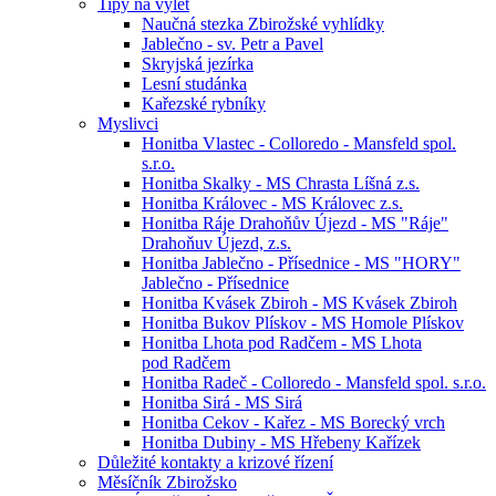
Tipy na výlet
Naučná stezka Zbirožské vyhlídky
Jablečno - sv. Petr a Pavel
Skryjská jezírka
Lesní studánka
Kařezské rybníky
Myslivci
Honitba Vlastec - Colloredo - Mansfeld spol.
s.r.o.
Honitba Skalky - MS Chrasta Líšná z.s.
Honitba Královec - MS Královec z.s.
Honitba Ráje Drahoňův Újezd - MS "Ráje"
Drahoňuv Újezd, z.s.
Honitba Jablečno - Přísednice - MS "HORY"
Jablečno - Přísednice
Honitba Kvásek Zbiroh - MS Kvásek Zbiroh
Honitba Bukov Plískov - MS Homole Plískov
Honitba Lhota pod Radčem - MS Lhota
pod Radčem
Honitba Radeč - Colloredo - Mansfeld spol. s.r.o.
Honitba Sirá - MS Sirá
Honitba Cekov - Kařez - MS Borecký vrch
Honitba Dubiny - MS Hřebeny Kařízek
Důležité kontakty a krizové řízení
Měsíčník Zbirožsko