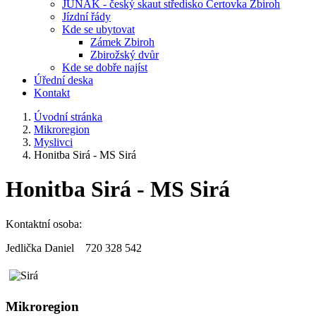
JUNÁK - český skaut středisko Čertovka Zbiroh
Jízdní řády
Kde se ubytovat
Zámek Zbiroh
Zbirožský dvůr
Kde se dobře najíst
Úřední deska
Kontakt
Úvodní stránka
Mikroregion
Myslivci
Honitba Sirá - MS Sirá
Honitba Sirá - MS Sirá
Kontaktní osoba:
Jedlička Daniel 720 328 542
Mikroregion