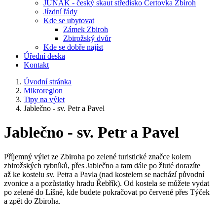
JUNÁK - český skaut středisko Čertovka Zbiroh
Jízdní řády
Kde se ubytovat
Zámek Zbiroh
Zbirožský dvůr
Kde se dobře najíst
Úřední deska
Kontakt
Úvodní stránka
Mikroregion
Tipy na výlet
Jablečno - sv. Petr a Pavel
Jablečno - sv. Petr a Pavel
Příjemný výlet ze Zbiroha po zelené turistické značce kolem
zbirožských rybníků, přes Jablečno a tam dále po žluté dorazíte
až ke kostelu sv. Petra a Pavla (nad kostelem se nachází původní
zvonice a a pozůstatky hradu Řebřík). Od kostela se můžete vydat
po zelené do Líšné, kde budete pokračovat po červené přes Týček
a zpět do Zbiroha.