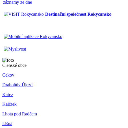
záznamy ze dne
Destinační společnost Rokycansko
Členské obce
Cekov
Drahoňův Újezd
Kařez
Kařízek
Lhota pod Radčem
Líšná