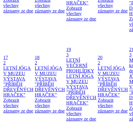
Zobrazit
Zobrazit
Zobrazit
HRAČEK"
"
všechny
všechny
všechny
Zobrazit
D
záznamy ze dne
záznamy ze dne
záznamy ze dne
všechny
H
záznamy ze dne
Z
v
z
19
2
3
3
17
18
20
LETNÍ
M
2
2
2
VEČERNÍ
kr
LETNÍ JÓGA
LETNÍ JÓGA
LETNÍ JÓGA
PROHLÍDKY
d
V MUZEU
V MUZEU
V MUZEU
LETNÍ JÓGA
J
VÝSTAVA
VÝSTAVA
VÝSTAVA
V MUZEU
M
"PŘÍBĚH
"PŘÍBĚH
"PŘÍBĚH
VÝSTAVA
V
DŘEVĚNÝCH
DŘEVĚNÝCH
DŘEVĚNÝCH
"PŘÍBĚH
"
HRAČEK"
HRAČEK"
HRAČEK"
DŘEVĚNÝCH
D
Zobrazit
Zobrazit
Zobrazit
HRAČEK"
H
všechny
všechny
všechny
Zobrazit
Z
záznamy ze dne
záznamy ze dne
záznamy ze dne
všechny
v
záznamy ze dne
z