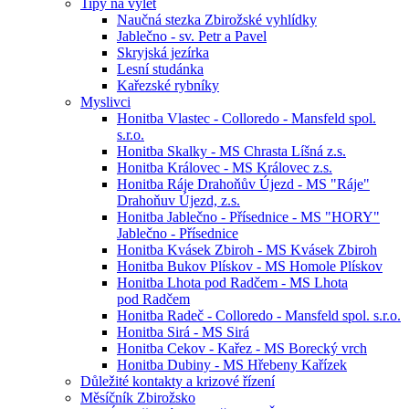
Tipy na výlet
Naučná stezka Zbirožské vyhlídky
Jablečno - sv. Petr a Pavel
Skryjská jezírka
Lesní studánka
Kařezské rybníky
Myslivci
Honitba Vlastec - Colloredo - Mansfeld spol.
s.r.o.
Honitba Skalky - MS Chrasta Líšná z.s.
Honitba Královec - MS Královec z.s.
Honitba Ráje Drahoňův Újezd - MS "Ráje"
Drahoňuv Újezd, z.s.
Honitba Jablečno - Přísednice - MS "HORY"
Jablečno - Přísednice
Honitba Kvásek Zbiroh - MS Kvásek Zbiroh
Honitba Bukov Plískov - MS Homole Plískov
Honitba Lhota pod Radčem - MS Lhota
pod Radčem
Honitba Radeč - Colloredo - Mansfeld spol. s.r.o.
Honitba Sirá - MS Sirá
Honitba Cekov - Kařez - MS Borecký vrch
Honitba Dubiny - MS Hřebeny Kařízek
Důležité kontakty a krizové řízení
Měsíčník Zbirožsko