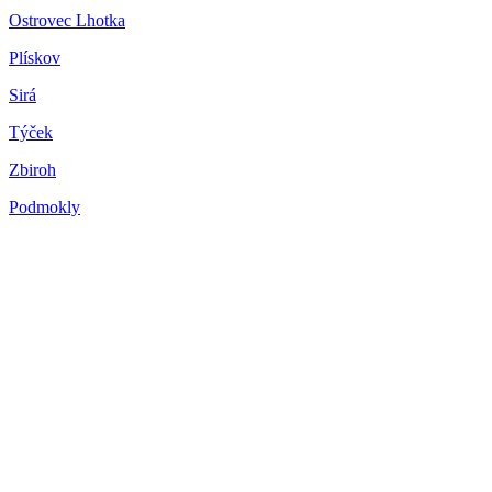
Ostrovec Lhotka
Plískov
Sirá
Týček
Zbiroh
Podmokly