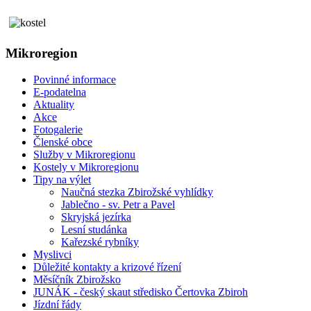
Mikroregion
Povinné informace
E-podatelna
Aktuality
Akce
Fotogalerie
Členské obce
Služby v Mikroregionu
Kostely v Mikroregionu
Tipy na výlet
Naučná stezka Zbirožské vyhlídky
Jablečno - sv. Petr a Pavel
Skryjská jezírka
Lesní studánka
Kařezské rybníky
Myslivci
Důležité kontakty a krizové řízení
Měsíčník Zbirožsko
JUNÁK - český skaut středisko Čertovka Zbiroh
Jízdní řády