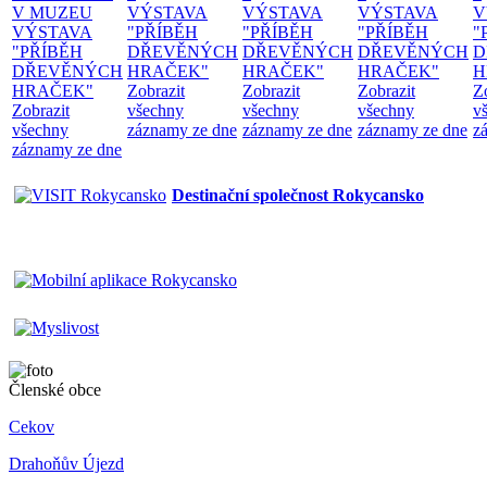
V MUZEU
VÝSTAVA
VÝSTAVA
VÝSTAVA
V
VÝSTAVA
"PŘÍBĚH
"PŘÍBĚH
"PŘÍBĚH
"
"PŘÍBĚH
DŘEVĚNÝCH
DŘEVĚNÝCH
DŘEVĚNÝCH
D
DŘEVĚNÝCH
HRAČEK"
HRAČEK"
HRAČEK"
H
HRAČEK"
Zobrazit
Zobrazit
Zobrazit
Z
Zobrazit
všechny
všechny
všechny
v
všechny
záznamy ze dne
záznamy ze dne
záznamy ze dne
z
záznamy ze dne
Destinační společnost Rokycansko
Členské obce
Cekov
Drahoňův Újezd