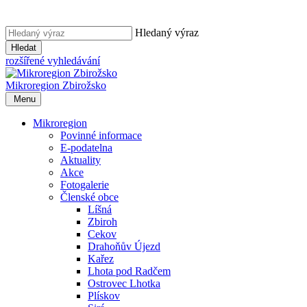
Hledaný výraz
Hledat
rozšířené vyhledávání
Mikroregion
Zbirožsko
Menu
Mikroregion
Povinné informace
E-podatelna
Aktuality
Akce
Fotogalerie
Členské obce
Líšná
Zbiroh
Cekov
Drahoňův Újezd
Kařez
Lhota pod Radčem
Ostrovec Lhotka
Plískov