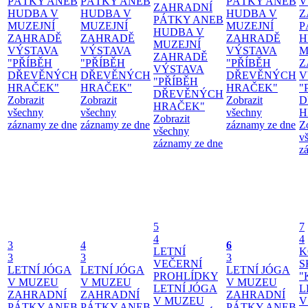
PÁTKY ANEB
PÁTKY ANEB
PÁTKY ANEB
V
ZAHRADNÍ
HUDBA V
HUDBA V
HUDBA V
Z
PÁTKY ANEB
MUZEJNÍ
MUZEJNÍ
MUZEJNÍ
P
HUDBA V
ZAHRADĚ
ZAHRADĚ
ZAHRADĚ
H
MUZEJNÍ
VÝSTAVA
VÝSTAVA
VÝSTAVA
M
ZAHRADĚ
"PŘÍBĚH
"PŘÍBĚH
"PŘÍBĚH
Z
VÝSTAVA
DŘEVĚNÝCH
DŘEVĚNÝCH
DŘEVĚNÝCH
V
"PŘÍBĚH
HRAČEK"
HRAČEK"
HRAČEK"
"
DŘEVĚNÝCH
Zobrazit
Zobrazit
Zobrazit
D
HRAČEK"
všechny
všechny
všechny
H
Zobrazit
záznamy ze dne
záznamy ze dne
záznamy ze dne
Z
všechny
v
záznamy ze dne
z
5
7
4
4
3
4
6
LETNÍ
K
3
3
3
VEČERNÍ
S
LETNÍ JÓGA
LETNÍ JÓGA
LETNÍ JÓGA
PROHLÍDKY
"
V MUZEU
V MUZEU
V MUZEU
LETNÍ JÓGA
L
ZAHRADNÍ
ZAHRADNÍ
ZAHRADNÍ
V MUZEU
V
PÁTKY ANEB
PÁTKY ANEB
PÁTKY ANEB