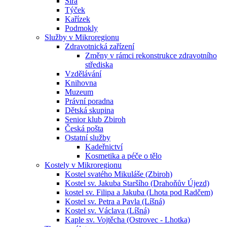
Sirá
Týček
Kařízek
Podmokly
Služby v Mikroregionu
Zdravotnická zařízení
Změny v rámci rekonstrukce zdravotního
střediska
Vzdělávání
Knihovna
Muzeum
Právní poradna
Dětská skupina
Senior klub Zbiroh
Česká pošta
Ostatní služby
Kadeřnictví
Kosmetika a péče o tělo
Kostely v Mikroregionu
Kostel svatého Mikuláše (Zbiroh)
Kostel sv. Jakuba Staršího (Drahoňův Újezd)
kostel sv. Filipa a Jakuba (Lhota pod Radčem)
Kostel sv. Petra a Pavla (Líšná)
Kostel sv. Václava (Líšná)
Kaple sv. Vojtěcha (Ostrovec - Lhotka)