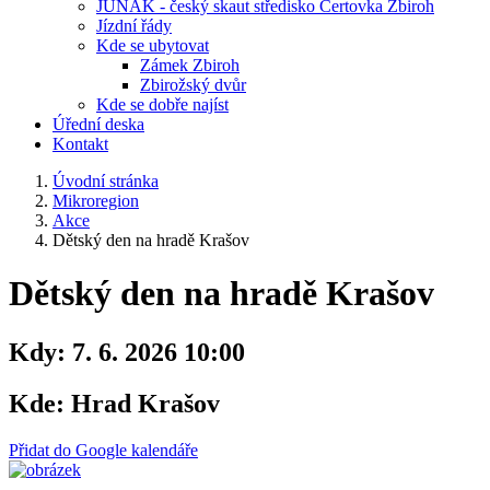
JUNÁK - český skaut středisko Čertovka Zbiroh
Jízdní řády
Kde se ubytovat
Zámek Zbiroh
Zbirožský dvůr
Kde se dobře najíst
Úřední deska
Kontakt
Úvodní stránka
Mikroregion
Akce
Dětský den na hradě Krašov
Dětský den na hradě Krašov
Kdy:
7. 6. 2026 10:00
Kde:
Hrad Krašov
Přidat do Google kalendáře