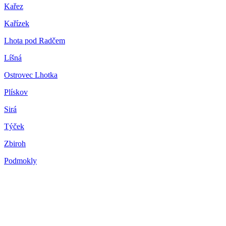
Kařez
Kařízek
Lhota pod Radčem
Líšná
Ostrovec Lhotka
Plískov
Sirá
Týček
Zbiroh
Podmokly