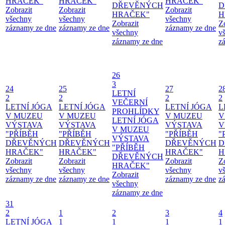
HRAČEK"
HRAČEK"
HRAČEK"
DŘEVĚNÝCH
D
Zobrazit
Zobrazit
Zobrazit
HRAČEK"
H
všechny
všechny
všechny
Zobrazit
Z
záznamy ze dne
záznamy ze dne
záznamy ze dne
všechny
v
záznamy ze dne
z
26
3
24
25
27
2
LETNÍ
2
2
2
2
VEČERNÍ
LETNÍ JÓGA
LETNÍ JÓGA
LETNÍ JÓGA
L
PROHLÍDKY
V MUZEU
V MUZEU
V MUZEU
V
LETNÍ JÓGA
VÝSTAVA
VÝSTAVA
VÝSTAVA
V
V MUZEU
"PŘÍBĚH
"PŘÍBĚH
"PŘÍBĚH
"
VÝSTAVA
DŘEVĚNÝCH
DŘEVĚNÝCH
DŘEVĚNÝCH
D
"PŘÍBĚH
HRAČEK"
HRAČEK"
HRAČEK"
H
DŘEVĚNÝCH
Zobrazit
Zobrazit
Zobrazit
Z
HRAČEK"
všechny
všechny
všechny
v
Zobrazit
záznamy ze dne
záznamy ze dne
záznamy ze dne
z
všechny
záznamy ze dne
31
2
1
2
3
4
LETNÍ JÓGA
1
1
1
1