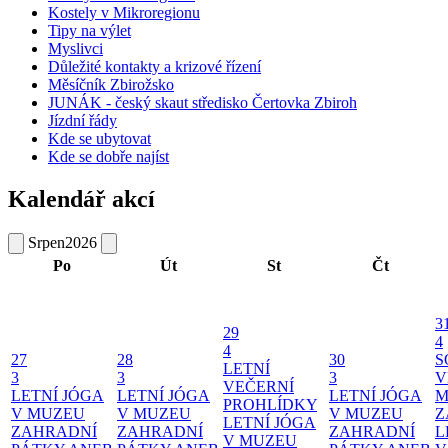
Kostely v Mikroregionu
Tipy na výlet
Myslivci
Důležité kontakty a krizové řízení
Měsíčník Zbirožsko
JUNÁK - český skaut středisko Čertovka Zbiroh
Jízdní řády
Kde se ubytovat
Kde se dobře najíst
Kalendář akcí
Srpen
2026
Po
Út
St
Čt
3
29
4
4
27
28
30
S
LETNÍ
3
3
3
V
VEČERNÍ
LETNÍ JÓGA
LETNÍ JÓGA
LETNÍ JÓGA
M
PROHLÍDKY
V MUZEU
V MUZEU
V MUZEU
Z
LETNÍ JÓGA
ZAHRADNÍ
ZAHRADNÍ
ZAHRADNÍ
L
V MUZEU