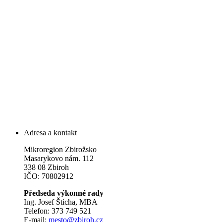
Adresa a kontakt
Mikroregion Zbirožsko
Masarykovo nám. 112
338 08 Zbiroh
IČO: 70802912
Předseda výkonné rady
Ing. Josef Štícha, MBA
Telefon: 373 749 521
E-mail:
mesto@zbiroh.cz