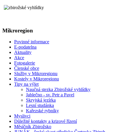
Mikroregion
Povinné informace
E-podatelna
Aktuality
Akce
Fotogalerie
Členské obce
Služby v Mikroregionu
Kostely v Mikroregionu
Tipy na výlet
Naučná stezka Zbirožské vyhlídky
Jablečno - sv. Petr a Pavel
Skryjská jezírka
Lesní studánka
Kařezské rybníky
Myslivci
Důležité kontakty a krizové řízení
Měsíčník Zbirožsko
JUNÁK - český skaut středisko Čertovka Zbiroh