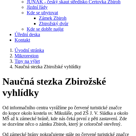
JUNÁK - český skaut středisko Čertovka Zbiroh
Jízdní řády
Kde se ubytovat
Zámek Zbiroh
Zbirožský dvůr
Kde se dobře najíst
Úřední deska
Kontakt
Úvodní stránka
Mikroregion
Tipy na výlet
Naučná stezka Zbirožské vyhlídky
Naučná stezka Zbirožské
vyhlídky
Od informačního centra vyrážíme po červené turistické značce
do kopce okolo kostela sv. Mikuláše, pod ZŠ J. V. Sládka a okolo
MŠ až k zámecké bráně, kde nás čeká první z pěti zastavení. Zde
se dozvíme něco o zámku Zbiroh, který je celoročně otevřený.
Od zámecké brány pokračujeme stále po červené turistické značce