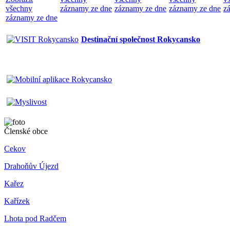
všechny
záznamy ze dne
záznamy ze dne
záznamy ze dne
z
záznamy ze dne
Destinační společnost Rokycansko
Členské obce
Cekov
Drahoňův Újezd
Kařez
Kařízek
Lhota pod Radčem