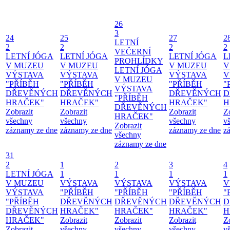
26
3
24
25
27
2
LETNÍ
2
2
2
2
VEČERNÍ
LETNÍ JÓGA
LETNÍ JÓGA
LETNÍ JÓGA
L
PROHLÍDKY
V MUZEU
V MUZEU
V MUZEU
V
LETNÍ JÓGA
VÝSTAVA
VÝSTAVA
VÝSTAVA
V
V MUZEU
"PŘÍBĚH
"PŘÍBĚH
"PŘÍBĚH
"
VÝSTAVA
DŘEVĚNÝCH
DŘEVĚNÝCH
DŘEVĚNÝCH
D
"PŘÍBĚH
HRAČEK"
HRAČEK"
HRAČEK"
H
DŘEVĚNÝCH
Zobrazit
Zobrazit
Zobrazit
Z
HRAČEK"
všechny
všechny
všechny
v
Zobrazit
záznamy ze dne
záznamy ze dne
záznamy ze dne
z
všechny
záznamy ze dne
31
2
1
2
3
4
LETNÍ JÓGA
1
1
1
1
V MUZEU
VÝSTAVA
VÝSTAVA
VÝSTAVA
V
VÝSTAVA
"PŘÍBĚH
"PŘÍBĚH
"PŘÍBĚH
"
"PŘÍBĚH
DŘEVĚNÝCH
DŘEVĚNÝCH
DŘEVĚNÝCH
D
DŘEVĚNÝCH
HRAČEK"
HRAČEK"
HRAČEK"
H
HRAČEK"
Zobrazit
Zobrazit
Zobrazit
Z
Zobrazit
všechny
všechny
všechny
v