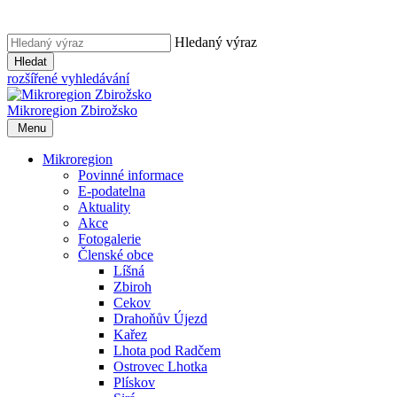
Hledaný výraz
Hledat
rozšířené vyhledávání
Mikroregion
Zbirožsko
Menu
Mikroregion
Povinné informace
E-podatelna
Aktuality
Akce
Fotogalerie
Členské obce
Líšná
Zbiroh
Cekov
Drahoňův Újezd
Kařez
Lhota pod Radčem
Ostrovec Lhotka
Plískov