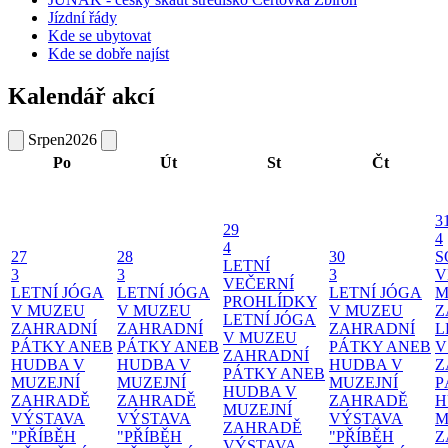
Jízdní řády
Kde se ubytovat
Kde se dobře najíst
Kalendář akcí
Srpen
2026
Po
Út
St
Čt
3
29
4
4
27
28
30
S
LETNÍ
3
3
3
V
VEČERNÍ
LETNÍ JÓGA
LETNÍ JÓGA
LETNÍ JÓGA
M
PROHLÍDKY
V MUZEU
V MUZEU
V MUZEU
Z
LETNÍ JÓGA
ZAHRADNÍ
ZAHRADNÍ
ZAHRADNÍ
L
V MUZEU
PÁTKY ANEB
PÁTKY ANEB
PÁTKY ANEB
V
ZAHRADNÍ
HUDBA V
HUDBA V
HUDBA V
Z
PÁTKY ANEB
MUZEJNÍ
MUZEJNÍ
MUZEJNÍ
P
HUDBA V
ZAHRADĚ
ZAHRADĚ
ZAHRADĚ
H
MUZEJNÍ
VÝSTAVA
VÝSTAVA
VÝSTAVA
M
ZAHRADĚ
"PŘÍBĚH
"PŘÍBĚH
"PŘÍBĚH
Z
VÝSTAVA