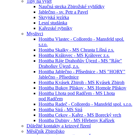
Tipy na výlet
Naučná stezka Zbirožské vyhlídky
Jablečno - sv. Petr a Pavel
Skryjská jezírka
Lesní studánka
Kařezské rybníky
Myslivci
Honitba Vlastec - Colloredo - Mansfeld spol.
s.r.o.
Honitba Skalky - MS Chrasta Líšná z.s.
Honitba Královec - MS Královec z.s.
Honitba Ráje Drahoňův Újezd - MS "Ráje"
Drahoňuv Újezd, z.s.
Honitba Jablečno - Přísednice - MS "HORY"
Jablečno - Přísednice
Honitba Kvásek Zbiroh - MS Kvásek Zbiroh
Honitba Bukov Plískov - MS Homole Plískov
Honitba Lhota pod Radčem - MS Lhota
pod Radčem
Honitba Radeč - Colloredo - Mansfeld spol. s.r.o.
Honitba Sirá - MS Sirá
Honitba Cekov - Kařez - MS Borecký vrch
Honitba Dubiny - MS Hřebeny Kařízek
Důležité kontakty a krizové řízení
Měsíčník Zbirožsko