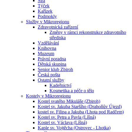
Sirá
Týček
Kařízek
Podmokly
Služby v Mikroregionu
Zdravotnická zařízení
Změny v rámci rekonstrukce zdravotního
střediska
Vzdělávání
Knihovna
Muzeum
Právní poradna
Dětská skupina
Senior klub Zbiroh
Česká pošta
Ostatní služby
Kadeřnictví
Kosmetika a péče o tělo
Kostely v Mikroregionu
Kostel svatého Mikuláše (Zbiroh)
Kostel sv. Jakuba Staršího (Drahoňův Újezd)
kostel sv. Filipa a Jakuba (Lhota pod Radčem)
Kostel sv. Petra a Pavla (Líšná)
Kostel sv. Václava (Líšná)
Kaple sv. Vojtěcha (Ostrovec - Lhotka)