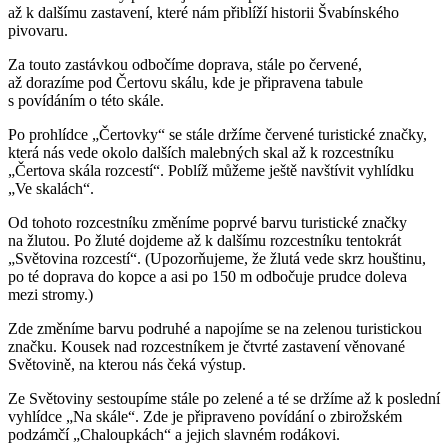
až k dalšímu zastavení, které nám přiblíží historii Švabínského
pivovaru.
Za touto zastávkou odbočíme doprava, stále po červené,
až dorazíme pod Čertovu skálu, kde je připravena tabule
s povídáním o této skále.
Po prohlídce „Čertovky“ se stále držíme červené turistické značky,
která nás vede okolo dalších malebných skal až k rozcestníku
„Čertova skála rozcestí“. Poblíž můžeme ještě navštívit vyhlídku
„Ve skalách“.
Od tohoto rozcestníku změníme poprvé barvu turistické značky
na žlutou. Po žluté dojdeme až k dalšímu rozcestníku tentokrát
„Světovina rozcestí“. (Upozorňujeme, že žlutá vede skrz houštinu,
po té doprava do kopce a asi po 150 m odbočuje prudce doleva
mezi stromy.)
Zde změníme barvu podruhé a napojíme se na zelenou turistickou
značku. Kousek nad rozcestníkem je čtvrté zastavení věnované
Světovině, na kterou nás čeká výstup.
Ze Světoviny sestoupíme stále po zelené a té se držíme až k poslední
vyhlídce „Na skále“. Zde je připraveno povídání o zbirožském
podzámčí „Chaloupkách“ a jejich slavném rodákovi.