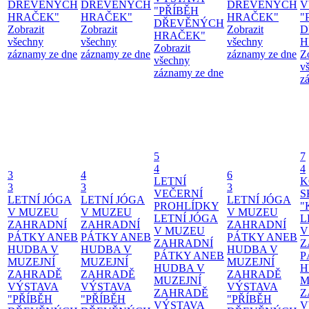
DŘEVĚNÝCH
DŘEVĚNÝCH
DŘEVĚNÝCH
V
"PŘÍBĚH
HRAČEK"
HRAČEK"
HRAČEK"
"
DŘEVĚNÝCH
Zobrazit
Zobrazit
Zobrazit
D
HRAČEK"
všechny
všechny
všechny
H
Zobrazit
záznamy ze dne
záznamy ze dne
záznamy ze dne
Z
všechny
v
záznamy ze dne
z
5
7
4
4
3
4
6
LETNÍ
K
3
3
3
VEČERNÍ
S
LETNÍ JÓGA
LETNÍ JÓGA
LETNÍ JÓGA
PROHLÍDKY
"
V MUZEU
V MUZEU
V MUZEU
LETNÍ JÓGA
L
ZAHRADNÍ
ZAHRADNÍ
ZAHRADNÍ
V MUZEU
V
PÁTKY ANEB
PÁTKY ANEB
PÁTKY ANEB
ZAHRADNÍ
Z
HUDBA V
HUDBA V
HUDBA V
PÁTKY ANEB
P
MUZEJNÍ
MUZEJNÍ
MUZEJNÍ
HUDBA V
H
ZAHRADĚ
ZAHRADĚ
ZAHRADĚ
MUZEJNÍ
M
VÝSTAVA
VÝSTAVA
VÝSTAVA
ZAHRADĚ
Z
"PŘÍBĚH
"PŘÍBĚH
"PŘÍBĚH
VÝSTAVA
V