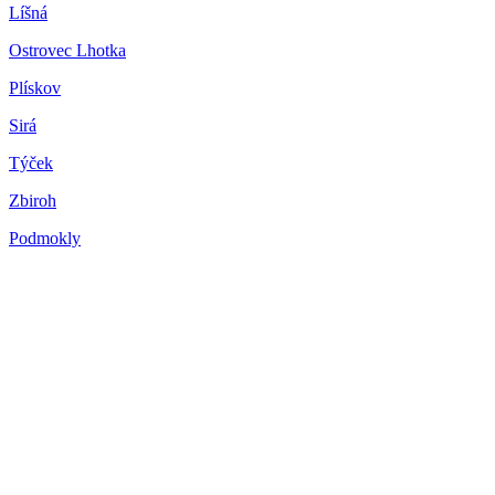
Líšná
Ostrovec Lhotka
Plískov
Sirá
Týček
Zbiroh
Podmokly