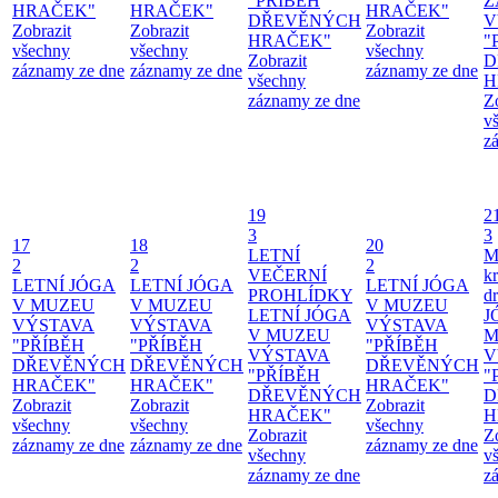
"PŘÍBĚH
Z
HRAČEK"
HRAČEK"
HRAČEK"
DŘEVĚNÝCH
V
Zobrazit
Zobrazit
Zobrazit
HRAČEK"
"
všechny
všechny
všechny
Zobrazit
D
záznamy ze dne
záznamy ze dne
záznamy ze dne
všechny
H
záznamy ze dne
Z
v
z
19
2
3
3
17
18
20
LETNÍ
M
2
2
2
VEČERNÍ
kr
LETNÍ JÓGA
LETNÍ JÓGA
LETNÍ JÓGA
PROHLÍDKY
d
V MUZEU
V MUZEU
V MUZEU
LETNÍ JÓGA
J
VÝSTAVA
VÝSTAVA
VÝSTAVA
V MUZEU
M
"PŘÍBĚH
"PŘÍBĚH
"PŘÍBĚH
VÝSTAVA
V
DŘEVĚNÝCH
DŘEVĚNÝCH
DŘEVĚNÝCH
"PŘÍBĚH
"
HRAČEK"
HRAČEK"
HRAČEK"
DŘEVĚNÝCH
D
Zobrazit
Zobrazit
Zobrazit
HRAČEK"
H
všechny
všechny
všechny
Zobrazit
Z
záznamy ze dne
záznamy ze dne
záznamy ze dne
všechny
v
záznamy ze dne
z