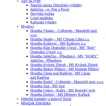
Tipy na výlet
Naučná stezka Zbirožské vyhlídky
Jablečno - sv. Petr a Pavel
Skryjská jezírka
Lesní studánka
Kařezské rybníky
Myslivci
Honitba Vlastec - Colloredo - Mansfeld spol.
s.r.o.
Honitba Skalky - MS Chrasta Líšná z.s.
Honitba Královec - MS Královec z.s.
Honitba Ráje Drahoňův Újezd - MS "Ráje"
Drahoňuv Újezd, z.s.
Honitba Jablečno - Přísednice - MS "HORY"
Jablečno - Přísednice
Honitba Kvásek Zbiroh - MS Kvásek Zbiroh
Honitba Bukov Plískov - MS Homole Plískov
Honitba Lhota pod Radčem - MS Lhota
pod Radčem
Honitba Radeč - Colloredo - Mansfeld spol. s.r.o.
Honitba Sirá - MS Sirá
Honitba Cekov - Kařez - MS Borecký vrch
Honitba Dubiny - MS Hřebeny Kařízek
Důležité kontakty a krizové řízení
Měsíčník Zbirožsko