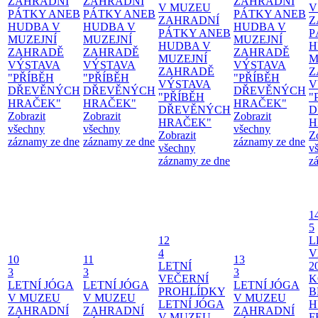
ZAHRADNÍ
ZAHRADNÍ
ZAHRADNÍ
V MUZEU
V
PÁTKY ANEB
PÁTKY ANEB
PÁTKY ANEB
ZAHRADNÍ
Z
HUDBA V
HUDBA V
HUDBA V
PÁTKY ANEB
P
MUZEJNÍ
MUZEJNÍ
MUZEJNÍ
HUDBA V
H
ZAHRADĚ
ZAHRADĚ
ZAHRADĚ
MUZEJNÍ
M
VÝSTAVA
VÝSTAVA
VÝSTAVA
ZAHRADĚ
Z
"PŘÍBĚH
"PŘÍBĚH
"PŘÍBĚH
VÝSTAVA
V
DŘEVĚNÝCH
DŘEVĚNÝCH
DŘEVĚNÝCH
"PŘÍBĚH
"
HRAČEK"
HRAČEK"
HRAČEK"
DŘEVĚNÝCH
D
Zobrazit
Zobrazit
Zobrazit
HRAČEK"
H
všechny
všechny
všechny
Zobrazit
Z
záznamy ze dne
záznamy ze dne
záznamy ze dne
všechny
v
záznamy ze dne
z
1
5
12
L
4
V
10
11
13
LETNÍ
2
3
3
3
VEČERNÍ
K
LETNÍ JÓGA
LETNÍ JÓGA
LETNÍ JÓGA
PROHLÍDKY
B
V MUZEU
V MUZEU
V MUZEU
LETNÍ JÓGA
H
ZAHRADNÍ
ZAHRADNÍ
ZAHRADNÍ
V MUZEU
F