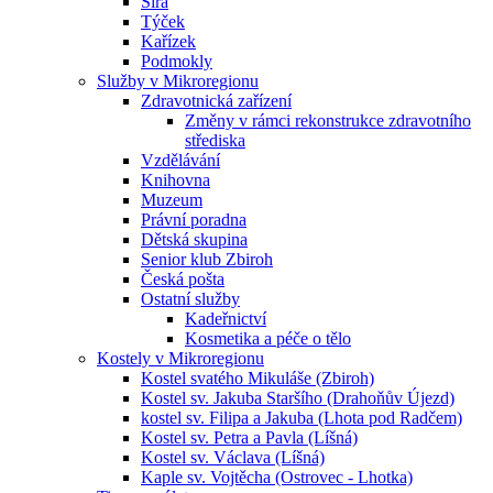
Sirá
Týček
Kařízek
Podmokly
Služby v Mikroregionu
Zdravotnická zařízení
Změny v rámci rekonstrukce zdravotního
střediska
Vzdělávání
Knihovna
Muzeum
Právní poradna
Dětská skupina
Senior klub Zbiroh
Česká pošta
Ostatní služby
Kadeřnictví
Kosmetika a péče o tělo
Kostely v Mikroregionu
Kostel svatého Mikuláše (Zbiroh)
Kostel sv. Jakuba Staršího (Drahoňův Újezd)
kostel sv. Filipa a Jakuba (Lhota pod Radčem)
Kostel sv. Petra a Pavla (Líšná)
Kostel sv. Václava (Líšná)
Kaple sv. Vojtěcha (Ostrovec - Lhotka)