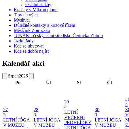
Ostatní služby
Kostely v Mikroregionu
Tipy na výlet
Myslivci
Důležité kontakty a krizové řízení
Měsíčník Zbirožsko
JUNÁK - český skaut středisko Čertovka Zbiroh
Jízdní řády
Kde se ubytovat
Kde se dobře najíst
Kalendář akcí
Srpen
2026
Po
Út
St
Čt
3
29
4
4
27
28
30
S
LETNÍ
3
3
3
V
VEČERNÍ
LETNÍ JÓGA
LETNÍ JÓGA
LETNÍ JÓGA
M
PROHLÍDKY
V MUZEU
V MUZEU
V MUZEU
Z
LETNÍ JÓGA