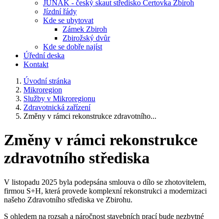
JUNÁK - český skaut středisko Čertovka Zbiroh
Jízdní řády
Kde se ubytovat
Zámek Zbiroh
Zbirožský dvůr
Kde se dobře najíst
Úřední deska
Kontakt
Úvodní stránka
Mikroregion
Služby v Mikroregionu
Zdravotnická zařízení
Změny v rámci rekonstrukce zdravotního...
Změny v rámci rekonstrukce
zdravotního střediska
V listopadu 2025 byla podepsána smlouva o dílo se zhotovitelem,
firmou S+H, která provede komplexní rekonstrukci a modernizaci
našeho Zdravotního střediska ve Zbirohu.
S ohledem na rozsah a náročnost stavebních prací bude nezbytné