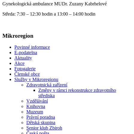
Gynekologická ambulance MUDr. Zuzany Kabrhelové
Středa: 7:30 – 12:30 hodin a 13:00 – 14:00 hodin
Mikroregion
Povinné informace
E-podatelna
Aktuality
Akce
Fotogalerie
Členské obce
Služby v Mikroregionu
Zdravotnická zařízení
Změny v rámci rekonstrukce zdravotního
střediska
Vzdělávání
Knihovna
Muzeum
Právní poradna
Dětská skupina
Senior klub Zbiroh
Česká pošta