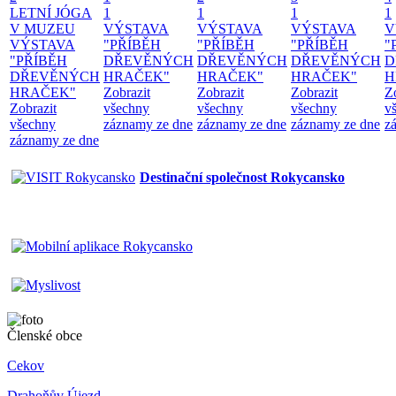
LETNÍ JÓGA
1
1
1
1
V MUZEU
VÝSTAVA
VÝSTAVA
VÝSTAVA
V
VÝSTAVA
"PŘÍBĚH
"PŘÍBĚH
"PŘÍBĚH
"
"PŘÍBĚH
DŘEVĚNÝCH
DŘEVĚNÝCH
DŘEVĚNÝCH
D
DŘEVĚNÝCH
HRAČEK"
HRAČEK"
HRAČEK"
H
HRAČEK"
Zobrazit
Zobrazit
Zobrazit
Z
Zobrazit
všechny
všechny
všechny
v
všechny
záznamy ze dne
záznamy ze dne
záznamy ze dne
z
záznamy ze dne
Destinační společnost Rokycansko
Členské obce
Cekov
Drahoňův Újezd