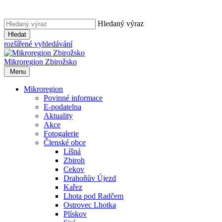
Hledaný výraz
Hledat
rozšířené vyhledávání
Mikroregion
Zbirožsko
Menu
Mikroregion
Povinné informace
E-podatelna
Aktuality
Akce
Fotogalerie
Členské obce
Líšná
Zbiroh
Cekov
Drahoňův Újezd
Kařez
Lhota pod Radčem
Ostrovec Lhotka
Plískov