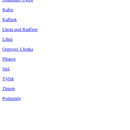
Kařez
Kařízek
Lhota pod Radčem
Líšná
Ostrovec Lhotka
Plískov
Sirá
Týček
Zbiroh
Podmokly