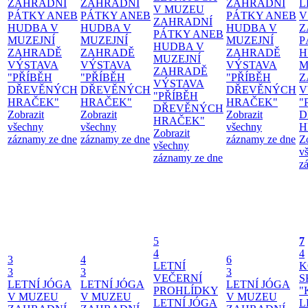
ZAHRADNÍ
ZAHRADNÍ
ZAHRADNÍ
L
V MUZEU
PÁTKY ANEB
PÁTKY ANEB
PÁTKY ANEB
V
ZAHRADNÍ
HUDBA V
HUDBA V
HUDBA V
Z
PÁTKY ANEB
MUZEJNÍ
MUZEJNÍ
MUZEJNÍ
P
HUDBA V
ZAHRADĚ
ZAHRADĚ
ZAHRADĚ
H
MUZEJNÍ
VÝSTAVA
VÝSTAVA
VÝSTAVA
M
ZAHRADĚ
"PŘÍBĚH
"PŘÍBĚH
"PŘÍBĚH
Z
VÝSTAVA
DŘEVĚNÝCH
DŘEVĚNÝCH
DŘEVĚNÝCH
V
"PŘÍBĚH
HRAČEK"
HRAČEK"
HRAČEK"
"
DŘEVĚNÝCH
Zobrazit
Zobrazit
Zobrazit
D
HRAČEK"
všechny
všechny
všechny
H
Zobrazit
záznamy ze dne
záznamy ze dne
záznamy ze dne
Z
všechny
v
záznamy ze dne
z
5
7
4
4
3
4
6
LETNÍ
K
3
3
3
VEČERNÍ
S
LETNÍ JÓGA
LETNÍ JÓGA
LETNÍ JÓGA
PROHLÍDKY
"
V MUZEU
V MUZEU
V MUZEU
LETNÍ JÓGA
L