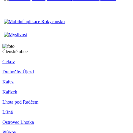
Členské obce
Cekov
Drahoňův Újezd
Kařez
Kařízek
Lhota pod Radčem
Líšná
Ostrovec Lhotka
Plískov