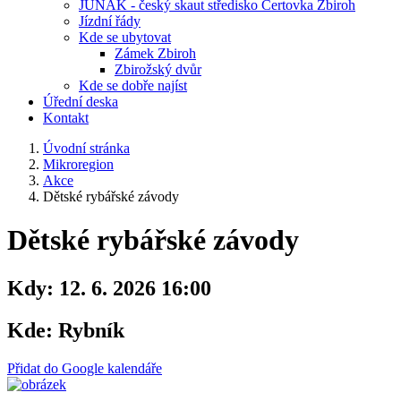
JUNÁK - český skaut středisko Čertovka Zbiroh
Jízdní řády
Kde se ubytovat
Zámek Zbiroh
Zbirožský dvůr
Kde se dobře najíst
Úřední deska
Kontakt
Úvodní stránka
Mikroregion
Akce
Dětské rybářské závody
Dětské rybářské závody
Kdy:
12. 6. 2026 16:00
Kde:
Rybník
Přidat do Google kalendáře