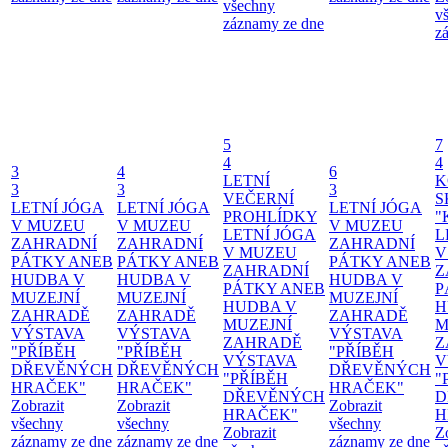
všechny
v
záznamy ze dne
z
5
7
4
4
3
4
6
LETNÍ
K
3
3
3
VEČERNÍ
S
LETNÍ JÓGA
LETNÍ JÓGA
LETNÍ JÓGA
PROHLÍDKY
"
V MUZEU
V MUZEU
V MUZEU
LETNÍ JÓGA
L
ZAHRADNÍ
ZAHRADNÍ
ZAHRADNÍ
V MUZEU
V
PÁTKY ANEB
PÁTKY ANEB
PÁTKY ANEB
ZAHRADNÍ
Z
HUDBA V
HUDBA V
HUDBA V
PÁTKY ANEB
P
MUZEJNÍ
MUZEJNÍ
MUZEJNÍ
HUDBA V
H
ZAHRADĚ
ZAHRADĚ
ZAHRADĚ
MUZEJNÍ
M
VÝSTAVA
VÝSTAVA
VÝSTAVA
ZAHRADĚ
Z
"PŘÍBĚH
"PŘÍBĚH
"PŘÍBĚH
VÝSTAVA
V
DŘEVĚNÝCH
DŘEVĚNÝCH
DŘEVĚNÝCH
"PŘÍBĚH
"
HRAČEK"
HRAČEK"
HRAČEK"
DŘEVĚNÝCH
D
Zobrazit
Zobrazit
Zobrazit
HRAČEK"
H
všechny
všechny
všechny
Zobrazit
Z
záznamy ze dne
záznamy ze dne
záznamy ze dne