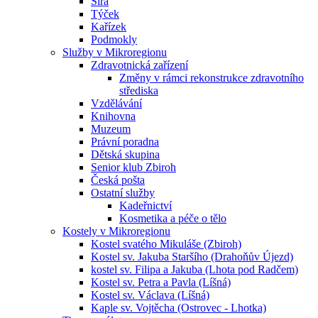
Sirá
Týček
Kařízek
Podmokly
Služby v Mikroregionu
Zdravotnická zařízení
Změny v rámci rekonstrukce zdravotního
střediska
Vzdělávání
Knihovna
Muzeum
Právní poradna
Dětská skupina
Senior klub Zbiroh
Česká pošta
Ostatní služby
Kadeřnictví
Kosmetika a péče o tělo
Kostely v Mikroregionu
Kostel svatého Mikuláše (Zbiroh)
Kostel sv. Jakuba Staršího (Drahoňův Újezd)
kostel sv. Filipa a Jakuba (Lhota pod Radčem)
Kostel sv. Petra a Pavla (Líšná)
Kostel sv. Václava (Líšná)
Kaple sv. Vojtěcha (Ostrovec - Lhotka)