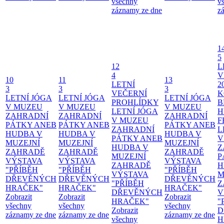
všechny
v
záznamy ze dne
z
1
5
12
L
4
V
10
11
13
LETNÍ
2
3
3
3
VEČERNÍ
K
LETNÍ JÓGA
LETNÍ JÓGA
LETNÍ JÓGA
PROHLÍDKY
B
V MUZEU
V MUZEU
V MUZEU
LETNÍ JÓGA
H
ZAHRADNÍ
ZAHRADNÍ
ZAHRADNÍ
V MUZEU
F
PÁTKY ANEB
PÁTKY ANEB
PÁTKY ANEB
ZAHRADNÍ
L
HUDBA V
HUDBA V
HUDBA V
PÁTKY ANEB
V
MUZEJNÍ
MUZEJNÍ
MUZEJNÍ
HUDBA V
Z
ZAHRADĚ
ZAHRADĚ
ZAHRADĚ
MUZEJNÍ
P
VÝSTAVA
VÝSTAVA
VÝSTAVA
ZAHRADĚ
H
"PŘÍBĚH
"PŘÍBĚH
"PŘÍBĚH
VÝSTAVA
M
DŘEVĚNÝCH
DŘEVĚNÝCH
DŘEVĚNÝCH
"PŘÍBĚH
Z
HRAČEK"
HRAČEK"
HRAČEK"
DŘEVĚNÝCH
V
Zobrazit
Zobrazit
Zobrazit
HRAČEK"
"
všechny
všechny
všechny
Zobrazit
D
záznamy ze dne
záznamy ze dne
záznamy ze dne
všechny
H