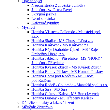
Tipy na výlet
Naučná stezka Zbirožské vyhlídky
Jablečno - sv. Petr a Pavel
Skryjská jezírka
Lesní studánka
Kařezské rybníky
Myslivci
Honitba Vlastec - Colloredo - Mansfeld spol.
s.r.o.
Honitba Skalky - MS Chrasta Líšná z.s.
Honitba Královec - MS Královec z.s.
Honitba Ráje Drahoňův Újezd - MS "Ráje"
Drahoňuv Újezd, z.s.
Honitba Jablečno - Přísednice - MS "HORY"
Jablečno - Přísednice
Honitba Kvásek Zbiroh - MS Kvásek Zbiroh
Honitba Bukov Plískov - MS Homole Plískov
Honitba Lhota pod Radčem - MS Lhota
pod Radčem
Honitba Radeč - Colloredo - Mansfeld spol. s.r.o.
Honitba Sirá - MS Sirá
Honitba Cekov - Kařez - MS Borecký vrch
Honitba Dubiny - MS Hřebeny Kařízek
Důležité kontakty a krizové řízení
Měsíčník Zbirožsko