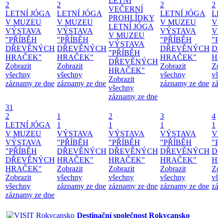
LETNÍ
2
2
2
2
VEČERNÍ
LETNÍ JÓGA
LETNÍ JÓGA
LETNÍ JÓGA
L
PROHLÍDKY
V MUZEU
V MUZEU
V MUZEU
V
LETNÍ JÓGA
VÝSTAVA
VÝSTAVA
VÝSTAVA
V
V MUZEU
"PŘÍBĚH
"PŘÍBĚH
"PŘÍBĚH
"
VÝSTAVA
DŘEVĚNÝCH
DŘEVĚNÝCH
DŘEVĚNÝCH
D
"PŘÍBĚH
HRAČEK"
HRAČEK"
HRAČEK"
H
DŘEVĚNÝCH
Zobrazit
Zobrazit
Zobrazit
Z
HRAČEK"
všechny
všechny
všechny
v
Zobrazit
záznamy ze dne
záznamy ze dne
záznamy ze dne
z
všechny
záznamy ze dne
31
2
1
2
3
4
LETNÍ JÓGA
1
1
1
1
V MUZEU
VÝSTAVA
VÝSTAVA
VÝSTAVA
V
VÝSTAVA
"PŘÍBĚH
"PŘÍBĚH
"PŘÍBĚH
"
"PŘÍBĚH
DŘEVĚNÝCH
DŘEVĚNÝCH
DŘEVĚNÝCH
D
DŘEVĚNÝCH
HRAČEK"
HRAČEK"
HRAČEK"
H
HRAČEK"
Zobrazit
Zobrazit
Zobrazit
Z
Zobrazit
všechny
všechny
všechny
v
všechny
záznamy ze dne
záznamy ze dne
záznamy ze dne
z
záznamy ze dne
Destinační společnost Rokycansko