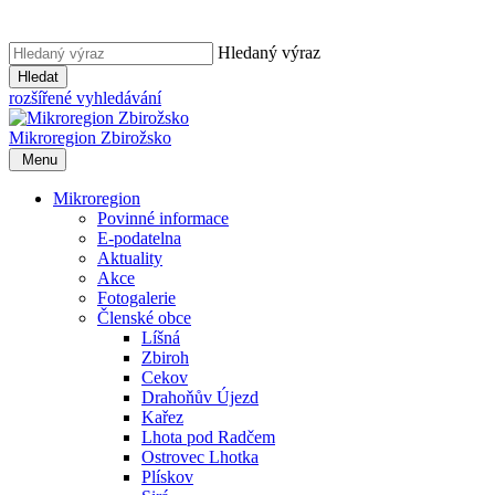
Hledaný výraz
Hledat
rozšířené vyhledávání
Mikroregion
Zbirožsko
Menu
Mikroregion
Povinné informace
E-podatelna
Aktuality
Akce
Fotogalerie
Členské obce
Líšná
Zbiroh
Cekov
Drahoňův Újezd
Kařez
Lhota pod Radčem
Ostrovec Lhotka
Plískov