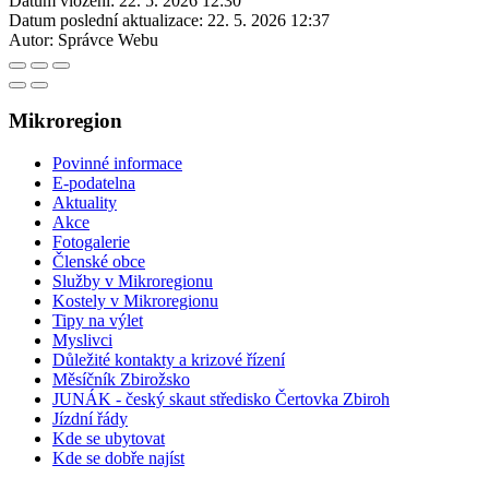
Datum vložení:
22. 5. 2026 12:30
Datum poslední aktualizace:
22. 5. 2026 12:37
Autor:
Správce Webu
Mikroregion
Povinné informace
E-podatelna
Aktuality
Akce
Fotogalerie
Členské obce
Služby v Mikroregionu
Kostely v Mikroregionu
Tipy na výlet
Myslivci
Důležité kontakty a krizové řízení
Měsíčník Zbirožsko
JUNÁK - český skaut středisko Čertovka Zbiroh
Jízdní řády
Kde se ubytovat
Kde se dobře najíst