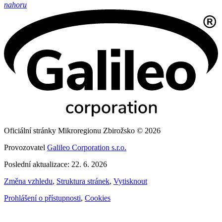
nahoru
Oficiální stránky Mikroregionu Zbirožsko © 2026
Provozovatel
Galileo Corporation s.r.o.
Poslední aktualizace: 22. 6. 2026
Změna vzhledu
,
Struktura stránek
,
Vytisknout
Prohlášení o přístupnosti
,
Cookies