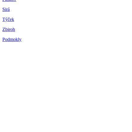
Sirá
Týček
Zbiroh
Podmokly