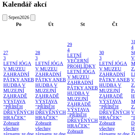
Kalendář akcí
Srpen
2026
Po
Út
St
Čt
3
29
4
4
27
28
30
S
LETNÍ
3
3
3
V
VEČERNÍ
LETNÍ JÓGA
LETNÍ JÓGA
LETNÍ JÓGA
M
PROHLÍDKY
V MUZEU
V MUZEU
V MUZEU
Z
LETNÍ JÓGA
ZAHRADNÍ
ZAHRADNÍ
ZAHRADNÍ
L
V MUZEU
PÁTKY ANEB
PÁTKY ANEB
PÁTKY ANEB
V
ZAHRADNÍ
HUDBA V
HUDBA V
HUDBA V
Z
PÁTKY ANEB
MUZEJNÍ
MUZEJNÍ
MUZEJNÍ
P
HUDBA V
ZAHRADĚ
ZAHRADĚ
ZAHRADĚ
H
MUZEJNÍ
VÝSTAVA
VÝSTAVA
VÝSTAVA
M
ZAHRADĚ
"PŘÍBĚH
"PŘÍBĚH
"PŘÍBĚH
Z
VÝSTAVA
DŘEVĚNÝCH
DŘEVĚNÝCH
DŘEVĚNÝCH
V
"PŘÍBĚH
HRAČEK"
HRAČEK"
HRAČEK"
"
DŘEVĚNÝCH
Zobrazit
Zobrazit
Zobrazit
D
HRAČEK"
všechny
všechny
všechny
H
Zobrazit
záznamy ze dne
záznamy ze dne
záznamy ze dne
Z