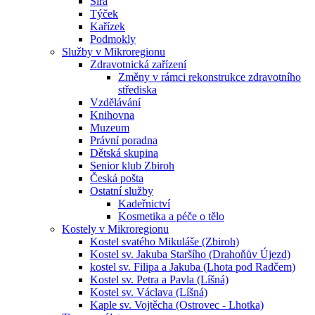
Sirá
Týček
Kařízek
Podmokly
Služby v Mikroregionu
Zdravotnická zařízení
Změny v rámci rekonstrukce zdravotního
střediska
Vzdělávání
Knihovna
Muzeum
Právní poradna
Dětská skupina
Senior klub Zbiroh
Česká pošta
Ostatní služby
Kadeřnictví
Kosmetika a péče o tělo
Kostely v Mikroregionu
Kostel svatého Mikuláše (Zbiroh)
Kostel sv. Jakuba Staršího (Drahoňův Újezd)
kostel sv. Filipa a Jakuba (Lhota pod Radčem)
Kostel sv. Petra a Pavla (Líšná)
Kostel sv. Václava (Líšná)
Kaple sv. Vojtěcha (Ostrovec - Lhotka)