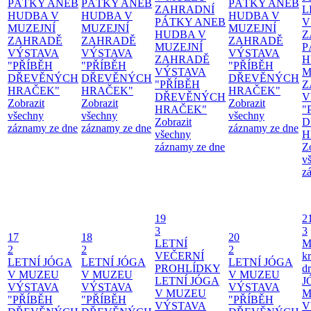
PÁTKY ANEB
PÁTKY ANEB
PÁTKY ANEB
ZAHRADNÍ
L
HUDBA V
HUDBA V
HUDBA V
PÁTKY ANEB
V
MUZEJNÍ
MUZEJNÍ
MUZEJNÍ
HUDBA V
Z
ZAHRADĚ
ZAHRADĚ
ZAHRADĚ
MUZEJNÍ
P
VÝSTAVA
VÝSTAVA
VÝSTAVA
ZAHRADĚ
H
"PŘÍBĚH
"PŘÍBĚH
"PŘÍBĚH
VÝSTAVA
M
DŘEVĚNÝCH
DŘEVĚNÝCH
DŘEVĚNÝCH
"PŘÍBĚH
Z
HRAČEK"
HRAČEK"
HRAČEK"
DŘEVĚNÝCH
V
Zobrazit
Zobrazit
Zobrazit
HRAČEK"
"
všechny
všechny
všechny
Zobrazit
D
záznamy ze dne
záznamy ze dne
záznamy ze dne
všechny
H
záznamy ze dne
Z
v
z
19
2
3
3
17
18
20
LETNÍ
M
2
2
2
VEČERNÍ
kr
LETNÍ JÓGA
LETNÍ JÓGA
LETNÍ JÓGA
PROHLÍDKY
d
V MUZEU
V MUZEU
V MUZEU
LETNÍ JÓGA
J
VÝSTAVA
VÝSTAVA
VÝSTAVA
V MUZEU
M
"PŘÍBĚH
"PŘÍBĚH
"PŘÍBĚH
VÝSTAVA
V