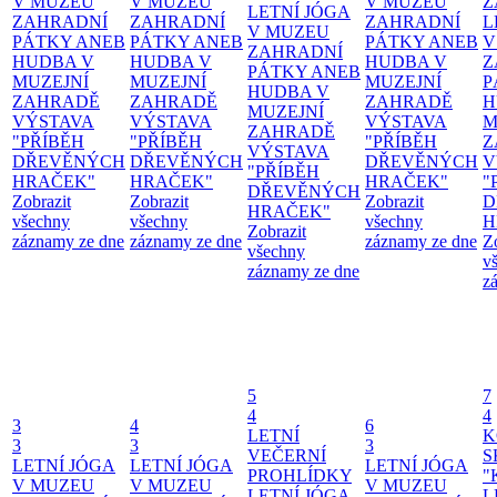
V MUZEU
V MUZEU
V MUZEU
Z
LETNÍ JÓGA
ZAHRADNÍ
ZAHRADNÍ
ZAHRADNÍ
L
V MUZEU
PÁTKY ANEB
PÁTKY ANEB
PÁTKY ANEB
V
ZAHRADNÍ
HUDBA V
HUDBA V
HUDBA V
Z
PÁTKY ANEB
MUZEJNÍ
MUZEJNÍ
MUZEJNÍ
P
HUDBA V
ZAHRADĚ
ZAHRADĚ
ZAHRADĚ
H
MUZEJNÍ
VÝSTAVA
VÝSTAVA
VÝSTAVA
M
ZAHRADĚ
"PŘÍBĚH
"PŘÍBĚH
"PŘÍBĚH
Z
VÝSTAVA
DŘEVĚNÝCH
DŘEVĚNÝCH
DŘEVĚNÝCH
V
"PŘÍBĚH
HRAČEK"
HRAČEK"
HRAČEK"
"
DŘEVĚNÝCH
Zobrazit
Zobrazit
Zobrazit
D
HRAČEK"
všechny
všechny
všechny
H
Zobrazit
záznamy ze dne
záznamy ze dne
záznamy ze dne
Z
všechny
v
záznamy ze dne
z
5
7
4
4
3
4
6
LETNÍ
K
3
3
3
VEČERNÍ
S
LETNÍ JÓGA
LETNÍ JÓGA
LETNÍ JÓGA
PROHLÍDKY
"
V MUZEU
V MUZEU
V MUZEU
LETNÍ JÓGA
L