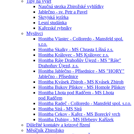
Tipy na výlet
Naučná stezka Zbirožské vyhlídky
Jablečno - sv. Petr a Pavel
Skryjská jezírka
Lesní studánka
Kařezské rybníky
Myslivci
Honitba Vlastec - Colloredo - Mansfeld spol.
s.r.o.
Honitba Skalky - MS Chrasta Líšná z.s.
Honitba Královec - MS Královec z.s.
Honitba Ráje Drahoňův Újezd - MS "Ráje"
Drahoňuv Újezd, z.s.
Honitba Jablečno - Přísednice - MS "HORY"
Jablečno - Přísednice
Honitba Kvásek Zbiroh - MS Kvásek Zbiroh
Honitba Bukov Plískov - MS Homole Plískov
Honitba Lhota pod Radčem - MS Lhota
pod Radčem
Honitba Radeč - Colloredo - Mansfeld spol. s.r.o.
Honitba Sirá - MS Sirá
Honitba Cekov - Kařez - MS Borecký vrch
Honitba Dubiny - MS Hřebeny Kařízek
Důležité kontakty a krizové řízení
Měsíčník Zbirožsko