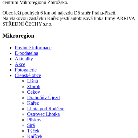
centrum Mikroregionu Zbirožsko.
Obec leží pouhých 6 km od nájezdu D5 směr Praha-Plzeň.
Na vlakovou zastávku Kařez jezdí autobusová linka firmy ARRIVA
STŘEDNÍ ČECHY s.r.o.
Mikroregion
Povinné informace
E-podatelna
Aktuality
Akce
Fotogalerie
Členské obce
Líšná
Zbiroh
Cekov
Drahoňův Újezd
Kařez
Lhota pod Radčem
Ostrovec Lhotka
Plískov
Sirá
Týček
Kařízek