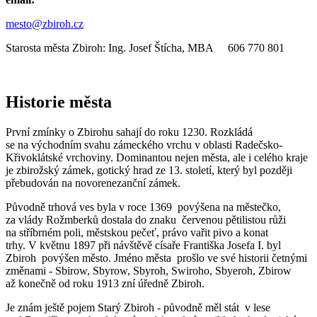
mesto@zbiroh.cz
Starosta města Zbiroh: Ing. Josef Štícha, MBA 606 770 801
Historie města
První zmínky o Zbirohu sahají do roku 1230. Rozkládá
se na východním svahu zámeckého vrchu v oblasti Radečsko-
Křivoklátské vrchoviny. Dominantou nejen města, ale i celého kraje
je zbirožský zámek, gotický hrad ze 13. století, který byl později
přebudován na novorenezanční zámek.
Původně trhová ves byla v roce 1369 povýšena na městečko,
za vlády Rožmberků dostala do znaku červenou pětilistou růži
na stříbrném poli, městskou pečeť, právo vařit pivo a konat
trhy. V květnu 1897 při návštěvě císaře Františka Josefa I. byl
Zbiroh povýšen město. Jméno města prošlo ve své historii četnými
změnami - Sbirow, Sbyrow, Sbyroh, Swiroho, Sbyeroh, Zbirow
až konečně od roku 1913 zní úředně Zbiroh.
Je znám ještě pojem Starý Zbiroh - původně měl stát v lese