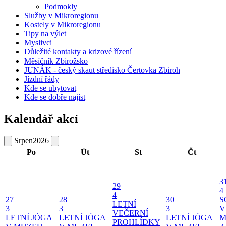
Podmokly
Služby v Mikroregionu
Kostely v Mikroregionu
Tipy na výlet
Myslivci
Důležité kontakty a krizové řízení
Měsíčník Zbirožsko
JUNÁK - český skaut středisko Čertovka Zbiroh
Jízdní řády
Kde se ubytovat
Kde se dobře najíst
Kalendář akcí
Srpen
2026
Po
Út
St
Čt
3
29
4
4
27
28
30
S
LETNÍ
3
3
3
V
VEČERNÍ
LETNÍ JÓGA
LETNÍ JÓGA
LETNÍ JÓGA
M
PROHLÍDKY