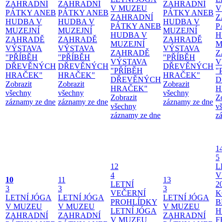
ZAHRADNÍ
ZAHRADNÍ
ZAHRADNÍ
V MUZEU
V
PÁTKY ANEB
PÁTKY ANEB
PÁTKY ANEB
ZAHRADNÍ
Z
HUDBA V
HUDBA V
HUDBA V
PÁTKY ANEB
P
MUZEJNÍ
MUZEJNÍ
MUZEJNÍ
HUDBA V
H
ZAHRADĚ
ZAHRADĚ
ZAHRADĚ
MUZEJNÍ
M
VÝSTAVA
VÝSTAVA
VÝSTAVA
ZAHRADĚ
Z
"PŘÍBĚH
"PŘÍBĚH
"PŘÍBĚH
VÝSTAVA
V
DŘEVĚNÝCH
DŘEVĚNÝCH
DŘEVĚNÝCH
"PŘÍBĚH
"
HRAČEK"
HRAČEK"
HRAČEK"
DŘEVĚNÝCH
D
Zobrazit
Zobrazit
Zobrazit
HRAČEK"
H
všechny
všechny
všechny
Zobrazit
Z
záznamy ze dne
záznamy ze dne
záznamy ze dne
všechny
v
záznamy ze dne
z
1
5
12
L
4
V
10
11
13
LETNÍ
2
3
3
3
VEČERNÍ
K
LETNÍ JÓGA
LETNÍ JÓGA
LETNÍ JÓGA
PROHLÍDKY
B
V MUZEU
V MUZEU
V MUZEU
LETNÍ JÓGA
H
ZAHRADNÍ
ZAHRADNÍ
ZAHRADNÍ
V MUZEU
F