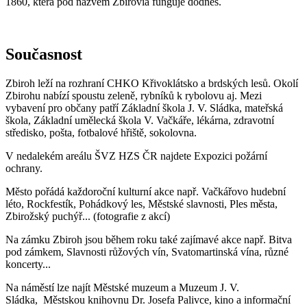
1860, která pod názvem Zbirovia funguje dodnes.
Současnost
Zbiroh leží na rozhraní CHKO Křivoklátsko a brdských lesů. Okolí
Zbirohu nabízí spoustu zeleně, rybníků k rybolovu aj. Mezi
vybavení pro občany patří Základní škola J. V. Sládka, mateřská
škola, Základní umělecká škola V. Vačkáře, lékárna, zdravotní
středisko, pošta, fotbalové hřiště, sokolovna.
V nedalekém areálu ŠVZ HZS ČR najdete Expozici požární
ochrany.
Město pořádá každoroční kulturní akce např. Vačkářovo hudební
léto, Rockfestík, Pohádkový les, Městské slavnosti, Ples města,
Zbirožský puchýř... (fotografie z akcí)
Na zámku Zbiroh jsou během roku také zajímavé akce např. Bitva
pod zámkem, Slavnosti růžových vín, Svatomartinská vína, různé
koncerty...
Na náměstí lze najít Městské muzeum a Muzeum J. V.
Sládka, Městskou knihovnu Dr. Josefa Palivce, kino a informační