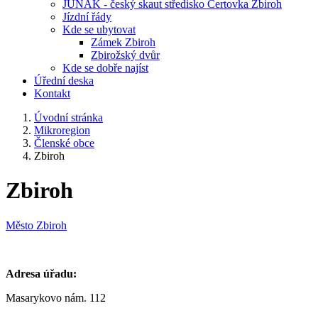
JUNÁK - český skaut středisko Čertovka Zbiroh
Jízdní řády
Kde se ubytovat
Zámek Zbiroh
Zbirožský dvůr
Kde se dobře najíst
Úřední deska
Kontakt
Úvodní stránka
Mikroregion
Členské obce
Zbiroh
Zbiroh
Město Zbiroh
Adresa úřadu:
Masarykovo nám. 112