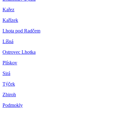
Kařez
Kařízek
Lhota pod Radčem
Líšná
Ostrovec Lhotka
Plískov
Sirá
Týček
Zbiroh
Podmokly