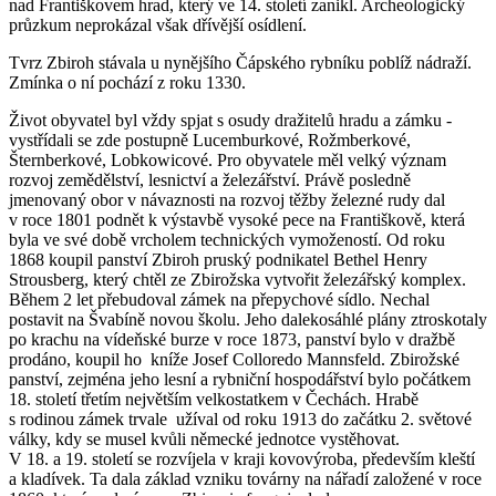
nad Františkovem hrad, který ve 14. století zanikl. Archeologický
průzkum neprokázal však dřívější osídlení.
Tvrz Zbiroh stávala u nynějšího Čápského rybníku poblíž nádraží.
Zmínka o ní pochází z roku 1330.
Život obyvatel byl vždy spjat s osudy dražitelů hradu a zámku -
vystřídali se zde postupně Lucemburkové, Rožmberkové,
Šternberkové, Lobkowicové. Pro obyvatele měl velký význam
rozvoj zemědělství, lesnictví a železářství. Právě posledně
jmenovaný obor v návaznosti na rozvoj těžby železné rudy dal
v roce 1801 podnět k výstavbě vysoké pece na Františkově, která
byla ve své době vrcholem technických vymožeností. Od roku
1868 koupil panství Zbiroh pruský podnikatel Bethel Henry
Strousberg, který chtěl ze Zbirožska vytvořit železářský komplex.
Během 2 let přebudoval zámek na přepychové sídlo. Nechal
postavit na Švabíně novou školu. Jeho dalekosáhlé plány ztroskotaly
po krachu na vídeňské burze v roce 1873, panství bylo v dražbě
prodáno, koupil ho kníže Josef Colloredo Mannsfeld. Zbirožské
panství, zejména jeho lesní a rybniční hospodářství bylo počátkem
18. století třetím největším velkostatkem v Čechách. Hrabě
s rodinou zámek trvale užíval od roku 1913 do začátku 2. světové
války, kdy se musel kvůli německé jednotce vystěhovat.
V 18. a 19. století se rozvíjela v kraji kovovýroba, především kleští
a kladívek. Ta dala základ vzniku továrny na nářadí založené v roce