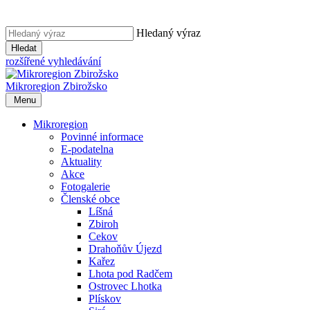
Hledaný výraz
Hledat
rozšířené vyhledávání
Mikroregion
Zbirožsko
Menu
Mikroregion
Povinné informace
E-podatelna
Aktuality
Akce
Fotogalerie
Členské obce
Líšná
Zbiroh
Cekov
Drahoňův Újezd
Kařez
Lhota pod Radčem
Ostrovec Lhotka
Plískov