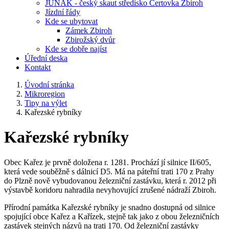
JUNÁK - český skaut středisko Čertovka Zbiroh
Jízdní řády
Kde se ubytovat
Zámek Zbiroh
Zbirožský dvůr
Kde se dobře najíst
Úřední deska
Kontakt
Úvodní stránka
Mikroregion
Tipy na výlet
Kařezské rybníky
Kařezské rybníky
Obec Kařez je prvně doložena r. 1281. Prochází jí silnice II/605,
která vede souběžně s dálnicí D5. Má na páteřní trati 170 z Prahy
do Plzně nově vybudovanou železniční zastávku, která r. 2012 při
výstavbě koridoru nahradila nevyhovující zrušené nádraží Zbiroh.
Přírodní památka Kařezské rybníky je snadno dostupná od silnice
spojující obce Kařez a Kařízek, stejně tak jako z obou železničních
zastávek stejných názvů na trati 170. Od železniční zastávky