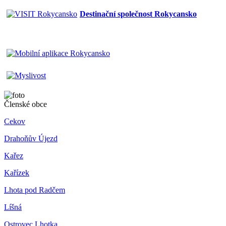
Destinační společnost Rokycansko
Členské obce
Cekov
Drahoňův Újezd
Kařez
Kařízek
Lhota pod Radčem
Líšná
Ostrovec Lhotka