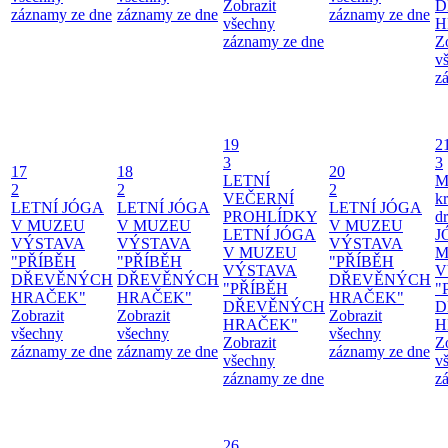
Zobrazit
D
záznamy ze dne
záznamy ze dne
záznamy ze dne
všechny
H
záznamy ze dne
Z
v
z
19
2
3
3
17
18
20
LETNÍ
M
2
2
2
VEČERNÍ
kr
LETNÍ JÓGA
LETNÍ JÓGA
LETNÍ JÓGA
PROHLÍDKY
d
V MUZEU
V MUZEU
V MUZEU
LETNÍ JÓGA
J
VÝSTAVA
VÝSTAVA
VÝSTAVA
V MUZEU
M
"PŘÍBĚH
"PŘÍBĚH
"PŘÍBĚH
VÝSTAVA
V
DŘEVĚNÝCH
DŘEVĚNÝCH
DŘEVĚNÝCH
"PŘÍBĚH
"
HRAČEK"
HRAČEK"
HRAČEK"
DŘEVĚNÝCH
D
Zobrazit
Zobrazit
Zobrazit
HRAČEK"
H
všechny
všechny
všechny
Zobrazit
Z
záznamy ze dne
záznamy ze dne
záznamy ze dne
všechny
v
záznamy ze dne
z
26