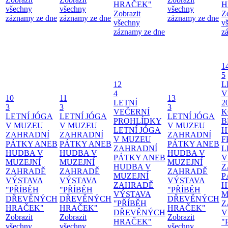
HRAČEK"
H
všechny
všechny
všechny
Zobrazit
Z
záznamy ze dne
záznamy ze dne
záznamy ze dne
všechny
v
záznamy ze dne
z
1
5
12
L
4
V
10
11
13
LETNÍ
2
3
3
3
VEČERNÍ
K
LETNÍ JÓGA
LETNÍ JÓGA
LETNÍ JÓGA
PROHLÍDKY
B
V MUZEU
V MUZEU
V MUZEU
LETNÍ JÓGA
H
ZAHRADNÍ
ZAHRADNÍ
ZAHRADNÍ
V MUZEU
F
PÁTKY ANEB
PÁTKY ANEB
PÁTKY ANEB
ZAHRADNÍ
L
HUDBA V
HUDBA V
HUDBA V
PÁTKY ANEB
V
MUZEJNÍ
MUZEJNÍ
MUZEJNÍ
HUDBA V
Z
ZAHRADĚ
ZAHRADĚ
ZAHRADĚ
MUZEJNÍ
P
VÝSTAVA
VÝSTAVA
VÝSTAVA
ZAHRADĚ
H
"PŘÍBĚH
"PŘÍBĚH
"PŘÍBĚH
VÝSTAVA
M
DŘEVĚNÝCH
DŘEVĚNÝCH
DŘEVĚNÝCH
"PŘÍBĚH
Z
HRAČEK"
HRAČEK"
HRAČEK"
DŘEVĚNÝCH
V
Zobrazit
Zobrazit
Zobrazit
HRAČEK"
"
všechny
všechny
všechny