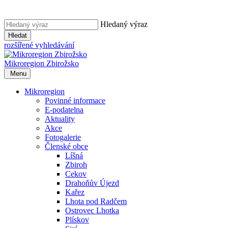
Hledaný výraz
Hledat
rozšířené vyhledávání
Mikroregion
Zbirožsko
Menu
Mikroregion
Povinné informace
E-podatelna
Aktuality
Akce
Fotogalerie
Členské obce
Líšná
Zbiroh
Cekov
Drahoňův Újezd
Kařez
Lhota pod Radčem
Ostrovec Lhotka
Plískov