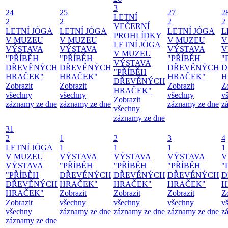
3
24
25
27
2
LETNÍ
2
2
2
2
VEČERNÍ
LETNÍ JÓGA
LETNÍ JÓGA
LETNÍ JÓGA
L
PROHLÍDKY
V MUZEU
V MUZEU
V MUZEU
V
LETNÍ JÓGA
VÝSTAVA
VÝSTAVA
VÝSTAVA
V
V MUZEU
"PŘÍBĚH
"PŘÍBĚH
"PŘÍBĚH
"
VÝSTAVA
DŘEVĚNÝCH
DŘEVĚNÝCH
DŘEVĚNÝCH
D
"PŘÍBĚH
HRAČEK"
HRAČEK"
HRAČEK"
H
DŘEVĚNÝCH
Zobrazit
Zobrazit
Zobrazit
Z
HRAČEK"
všechny
všechny
všechny
v
Zobrazit
záznamy ze dne
záznamy ze dne
záznamy ze dne
z
všechny
záznamy ze dne
31
2
1
2
3
4
LETNÍ JÓGA
1
1
1
1
V MUZEU
VÝSTAVA
VÝSTAVA
VÝSTAVA
V
VÝSTAVA
"PŘÍBĚH
"PŘÍBĚH
"PŘÍBĚH
"
"PŘÍBĚH
DŘEVĚNÝCH
DŘEVĚNÝCH
DŘEVĚNÝCH
D
DŘEVĚNÝCH
HRAČEK"
HRAČEK"
HRAČEK"
H
HRAČEK"
Zobrazit
Zobrazit
Zobrazit
Z
Zobrazit
všechny
všechny
všechny
v
všechny
záznamy ze dne
záznamy ze dne
záznamy ze dne
z
záznamy ze dne