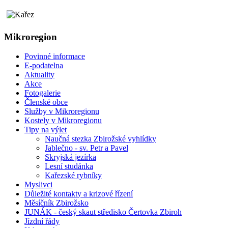
Mikroregion
Povinné informace
E-podatelna
Aktuality
Akce
Fotogalerie
Členské obce
Služby v Mikroregionu
Kostely v Mikroregionu
Tipy na výlet
Naučná stezka Zbirožské vyhlídky
Jablečno - sv. Petr a Pavel
Skryjská jezírka
Lesní studánka
Kařezské rybníky
Myslivci
Důležité kontakty a krizové řízení
Měsíčník Zbirožsko
JUNÁK - český skaut středisko Čertovka Zbiroh
Jízdní řády