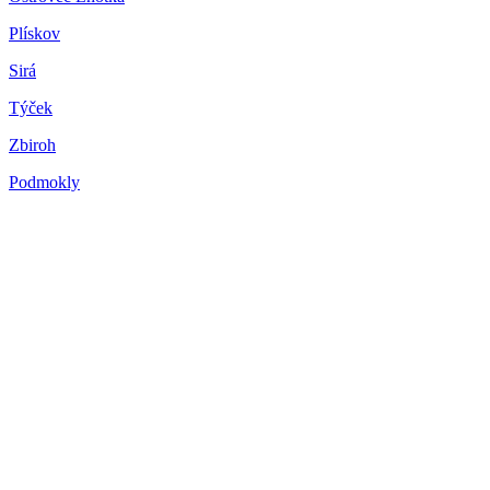
Plískov
Sirá
Týček
Zbiroh
Podmokly