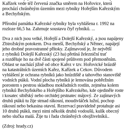
Kařízek vede též červená značka směrem na Hořovice, která
prochází chráněným územím mezi rybníky Hořejším Kařezským
a Bechyňským.
Přírodní památka Kařezské rybníky byla vyhlášena r. 1992 na
rozloze 66,5 ha. Zahrnuje soustavu čtyř rybníků. ...
Dva z nich jsou velké, Hořejší a Dolejší Kařezský, a jsou napájeny
Zbirožským potokem. Dva menší, Bechyňský a Němec, napájejí
jeho drobné pravostranné přítoky. Zajímavostí je, že největší
z rybníků Dolejší Kařezský (23 ha) přetíná železniční trať
a rozděluje ho na dvě části spojené průlivem pod přemostěním.
Oblast se nachází jižně od obce Kařez v tzv. Hořovické brázdě
na katastrálních územích Kařez, Kařízek a Cekov. Důvodem
vyhlášení je ochrana rybníků jako hnízdiště a tahového stanoviště
vodních ptáků. Vodní plocha rybníků je lemována pobřežním
porostem s pestrou skladbou mokřadních rostlin, zejména kolem
rybníků Bechyňského a Hořejšího Kařezského, kde ojediněle roste
i kosatec sibiřský nebo orchidej prstnatec májový. Ze zajímavých
druhů ptáků tu žije strnad rákosní, moudivláček lužní, pochop
rákosní nebo bekasina otavní. Rezervací pravidelně protahuje asi
10 druhů ptáků, mezi nimi několik druhů vodoušů, kulík obecný
nebo slučka malá. Žije tu i řada chráněných obojživelníků..
(Zdroj: hrady.cz)