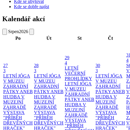
Kde se ubytovat
Kde se dobře najíst
Kalendář akcí
Srpen
2026
Po
Út
St
Čt
3
29
4
4
27
28
30
S
LETNÍ
3
3
3
V
VEČERNÍ
LETNÍ JÓGA
LETNÍ JÓGA
LETNÍ JÓGA
M
PROHLÍDKY
V MUZEU
V MUZEU
V MUZEU
Z
LETNÍ JÓGA
ZAHRADNÍ
ZAHRADNÍ
ZAHRADNÍ
L
V MUZEU
PÁTKY ANEB
PÁTKY ANEB
PÁTKY ANEB
V
ZAHRADNÍ
HUDBA V
HUDBA V
HUDBA V
Z
PÁTKY ANEB
MUZEJNÍ
MUZEJNÍ
MUZEJNÍ
P
HUDBA V
ZAHRADĚ
ZAHRADĚ
ZAHRADĚ
H
MUZEJNÍ
VÝSTAVA
VÝSTAVA
VÝSTAVA
M
ZAHRADĚ
"PŘÍBĚH
"PŘÍBĚH
"PŘÍBĚH
Z
VÝSTAVA
DŘEVĚNÝCH
DŘEVĚNÝCH
DŘEVĚNÝCH
V
"PŘÍBĚH
HRAČEK"
HRAČEK"
HRAČEK"
"