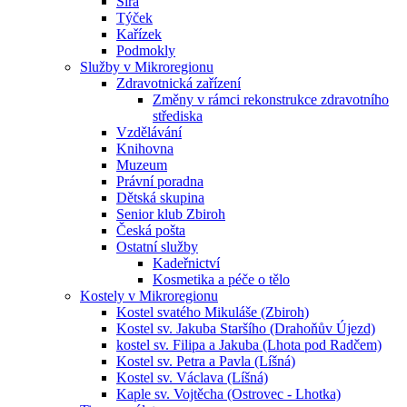
Sirá
Týček
Kařízek
Podmokly
Služby v Mikroregionu
Zdravotnická zařízení
Změny v rámci rekonstrukce zdravotního
střediska
Vzdělávání
Knihovna
Muzeum
Právní poradna
Dětská skupina
Senior klub Zbiroh
Česká pošta
Ostatní služby
Kadeřnictví
Kosmetika a péče o tělo
Kostely v Mikroregionu
Kostel svatého Mikuláše (Zbiroh)
Kostel sv. Jakuba Staršího (Drahoňův Újezd)
kostel sv. Filipa a Jakuba (Lhota pod Radčem)
Kostel sv. Petra a Pavla (Líšná)
Kostel sv. Václava (Líšná)
Kaple sv. Vojtěcha (Ostrovec - Lhotka)