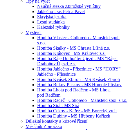
Tipy na výlet
Naučná stezka Zbirožské vyhlídky
Jablečno - sv. Petr a Pavel
Skryjská jezírka
Lesní studánka
Kařezské rybníky
Myslivci
Honitba Vlastec - Colloredo - Mansfeld spol.
s.r.o.
Honitba Skalky - MS Chrasta Líšná z.s.
Honitba Královec - MS Královec z.s.
Honitba Ráje Drahoňův Újezd - MS "Ráje"
Drahoňuv Újezd, z.s.
Honitba Jablečno - Přísednice - MS "HORY"
Jablečno - Přísednice
Honitba Kvásek Zbiroh - MS Kvásek Zbiroh
Honitba Bukov Plískov - MS Homole Plískov
Honitba Lhota pod Radčem - MS Lhota
pod Radčem
Honitba Radeč - Colloredo - Mansfeld spol. s.r.o.
Honitba Sirá - MS Sirá
Honitba Cekov - Kařez - MS Borecký vrch
Honitba Dubiny - MS Hřebeny Kařízek
Důležité kontakty a krizové řízení
Měsíčník Zbirožsko