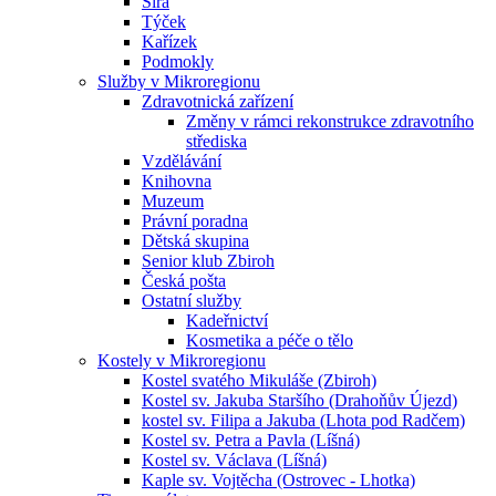
Sirá
Týček
Kařízek
Podmokly
Služby v Mikroregionu
Zdravotnická zařízení
Změny v rámci rekonstrukce zdravotního
střediska
Vzdělávání
Knihovna
Muzeum
Právní poradna
Dětská skupina
Senior klub Zbiroh
Česká pošta
Ostatní služby
Kadeřnictví
Kosmetika a péče o tělo
Kostely v Mikroregionu
Kostel svatého Mikuláše (Zbiroh)
Kostel sv. Jakuba Staršího (Drahoňův Újezd)
kostel sv. Filipa a Jakuba (Lhota pod Radčem)
Kostel sv. Petra a Pavla (Líšná)
Kostel sv. Václava (Líšná)
Kaple sv. Vojtěcha (Ostrovec - Lhotka)