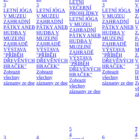
LETNÍ
3
3
3
V
VEČERNÍ
LETNÍ JÓGA
LETNÍ JÓGA
LETNÍ JÓGA
M
PROHLÍDKY
V MUZEU
V MUZEU
V MUZEU
Z
LETNÍ JÓGA
ZAHRADNÍ
ZAHRADNÍ
ZAHRADNÍ
L
V MUZEU
PÁTKY ANEB
PÁTKY ANEB
PÁTKY ANEB
V
ZAHRADNÍ
HUDBA V
HUDBA V
HUDBA V
Z
PÁTKY ANEB
MUZEJNÍ
MUZEJNÍ
MUZEJNÍ
P
HUDBA V
ZAHRADĚ
ZAHRADĚ
ZAHRADĚ
H
MUZEJNÍ
VÝSTAVA
VÝSTAVA
VÝSTAVA
M
ZAHRADĚ
"PŘÍBĚH
"PŘÍBĚH
"PŘÍBĚH
Z
VÝSTAVA
DŘEVĚNÝCH
DŘEVĚNÝCH
DŘEVĚNÝCH
V
"PŘÍBĚH
HRAČEK"
HRAČEK"
HRAČEK"
"
DŘEVĚNÝCH
Zobrazit
Zobrazit
Zobrazit
D
HRAČEK"
všechny
všechny
všechny
H
Zobrazit
záznamy ze dne
záznamy ze dne
záznamy ze dne
Z
všechny
v
záznamy ze dne
z
5
7
4
4
3
4
6