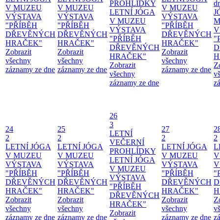
PROHLÍDKY
d
V MUZEU
V MUZEU
V MUZEU
LETNÍ JÓGA
J
VÝSTAVA
VÝSTAVA
VÝSTAVA
V MUZEU
M
"PŘÍBĚH
"PŘÍBĚH
"PŘÍBĚH
VÝSTAVA
V
DŘEVĚNÝCH
DŘEVĚNÝCH
DŘEVĚNÝCH
"PŘÍBĚH
"
HRAČEK"
HRAČEK"
HRAČEK"
DŘEVĚNÝCH
D
Zobrazit
Zobrazit
Zobrazit
HRAČEK"
H
všechny
všechny
všechny
Zobrazit
Z
záznamy ze dne
záznamy ze dne
záznamy ze dne
všechny
v
záznamy ze dne
z
26
3
24
25
27
2
LETNÍ
2
2
2
2
VEČERNÍ
LETNÍ JÓGA
LETNÍ JÓGA
LETNÍ JÓGA
L
PROHLÍDKY
V MUZEU
V MUZEU
V MUZEU
V
LETNÍ JÓGA
VÝSTAVA
VÝSTAVA
VÝSTAVA
V
V MUZEU
"PŘÍBĚH
"PŘÍBĚH
"PŘÍBĚH
"
VÝSTAVA
DŘEVĚNÝCH
DŘEVĚNÝCH
DŘEVĚNÝCH
D
"PŘÍBĚH
HRAČEK"
HRAČEK"
HRAČEK"
H
DŘEVĚNÝCH
Zobrazit
Zobrazit
Zobrazit
Z
HRAČEK"
všechny
všechny
všechny
v
Zobrazit
záznamy ze dne
záznamy ze dne
záznamy ze dne
z