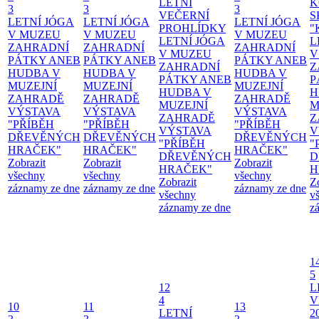
LETNÍ
K
3
3
3
VEČERNÍ
S
LETNÍ JÓGA
LETNÍ JÓGA
LETNÍ JÓGA
PROHLÍDKY
"
V MUZEU
V MUZEU
V MUZEU
LETNÍ JÓGA
L
ZAHRADNÍ
ZAHRADNÍ
ZAHRADNÍ
V MUZEU
V
PÁTKY ANEB
PÁTKY ANEB
PÁTKY ANEB
ZAHRADNÍ
Z
HUDBA V
HUDBA V
HUDBA V
PÁTKY ANEB
P
MUZEJNÍ
MUZEJNÍ
MUZEJNÍ
HUDBA V
H
ZAHRADĚ
ZAHRADĚ
ZAHRADĚ
MUZEJNÍ
M
VÝSTAVA
VÝSTAVA
VÝSTAVA
ZAHRADĚ
Z
"PŘÍBĚH
"PŘÍBĚH
"PŘÍBĚH
VÝSTAVA
V
DŘEVĚNÝCH
DŘEVĚNÝCH
DŘEVĚNÝCH
"PŘÍBĚH
"
HRAČEK"
HRAČEK"
HRAČEK"
DŘEVĚNÝCH
D
Zobrazit
Zobrazit
Zobrazit
HRAČEK"
H
všechny
všechny
všechny
Zobrazit
Z
záznamy ze dne
záznamy ze dne
záznamy ze dne
všechny
v
záznamy ze dne
z
1
5
12
L
4
V
10
11
13
LETNÍ
2