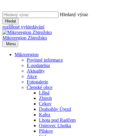
Hledaný výraz
Hledat
rozšířené vyhledávání
Mikroregion
Zbirožsko
Menu
Mikroregion
Povinné informace
E-podatelna
Aktuality
Akce
Fotogalerie
Členské obce
Líšná
Zbiroh
Cekov
Drahoňův Újezd
Kařez
Lhota pod Radčem
Ostrovec Lhotka
Plískov