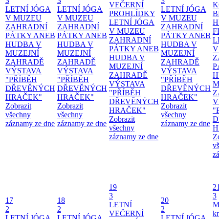
3
3
3
VEČERNÍ
K
LETNÍ JÓGA
LETNÍ JÓGA
LETNÍ JÓGA
PROHLÍDKY
B
V MUZEU
V MUZEU
V MUZEU
LETNÍ JÓGA
H
ZAHRADNÍ
ZAHRADNÍ
ZAHRADNÍ
V MUZEU
F
PÁTKY ANEB
PÁTKY ANEB
PÁTKY ANEB
ZAHRADNÍ
L
HUDBA V
HUDBA V
HUDBA V
PÁTKY ANEB
V
MUZEJNÍ
MUZEJNÍ
MUZEJNÍ
HUDBA V
Z
ZAHRADĚ
ZAHRADĚ
ZAHRADĚ
MUZEJNÍ
P
VÝSTAVA
VÝSTAVA
VÝSTAVA
ZAHRADĚ
H
"PŘÍBĚH
"PŘÍBĚH
"PŘÍBĚH
VÝSTAVA
M
DŘEVĚNÝCH
DŘEVĚNÝCH
DŘEVĚNÝCH
"PŘÍBĚH
Z
HRAČEK"
HRAČEK"
HRAČEK"
DŘEVĚNÝCH
V
Zobrazit
Zobrazit
Zobrazit
HRAČEK"
"
všechny
všechny
všechny
Zobrazit
D
záznamy ze dne
záznamy ze dne
záznamy ze dne
všechny
H
záznamy ze dne
Z
v
z
19
2
3
3
17
18
20
LETNÍ
M
2
2
2
VEČERNÍ
kr
LETNÍ JÓGA
LETNÍ JÓGA
LETNÍ JÓGA