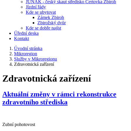
JUNÁK - český skaut středisko Čertovka Zbiroh
Jízdní řády
Kde se ubytovat
Zámek Zbiroh
Zbirožský dvůr
Kde se dobře najíst
Úřední deska
Kontakt
Úvodní stránka
Mikroregion
Služby v Mikroregionu
Zdravotnická zařízení
Zdravotnická zařízení
Aktuální změny v rámci rekonstrukce
zdravotního střediska
Zubní pohotovost