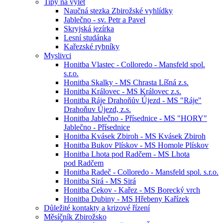
Tipy na výlet
Naučná stezka Zbirožské vyhlídky
Jablečno - sv. Petr a Pavel
Skryjská jezírka
Lesní studánka
Kařezské rybníky
Myslivci
Honitba Vlastec - Colloredo - Mansfeld spol.
s.r.o.
Honitba Skalky - MS Chrasta Líšná z.s.
Honitba Královec - MS Královec z.s.
Honitba Ráje Drahoňův Újezd - MS "Ráje"
Drahoňuv Újezd, z.s.
Honitba Jablečno - Přísednice - MS "HORY"
Jablečno - Přísednice
Honitba Kvásek Zbiroh - MS Kvásek Zbiroh
Honitba Bukov Plískov - MS Homole Plískov
Honitba Lhota pod Radčem - MS Lhota
pod Radčem
Honitba Radeč - Colloredo - Mansfeld spol. s.r.o.
Honitba Sirá - MS Sirá
Honitba Cekov - Kařez - MS Borecký vrch
Honitba Dubiny - MS Hřebeny Kařízek
Důležité kontakty a krizové řízení
Měsíčník Zbirožsko