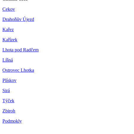
Cekov
Drahoňův Újezd
Kařez
Kařízek
Lhota pod Radčem
Líšná
Ostrovec Lhotka
Plískov
Sirá
Týček
Zbiroh
Podmokly