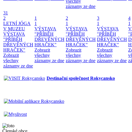
všechny
záznamy ze dne
31
2
1
2
3
4
LETNÍ JÓGA
1
1
1
1
V MUZEU
VÝSTAVA
VÝSTAVA
VÝSTAVA
V
VÝSTAVA
"PŘÍBĚH
"PŘÍBĚH
"PŘÍBĚH
"
"PŘÍBĚH
DŘEVĚNÝCH
DŘEVĚNÝCH
DŘEVĚNÝCH
D
DŘEVĚNÝCH
HRAČEK"
HRAČEK"
HRAČEK"
H
HRAČEK"
Zobrazit
Zobrazit
Zobrazit
Z
Zobrazit
všechny
všechny
všechny
v
všechny
záznamy ze dne
záznamy ze dne
záznamy ze dne
z
záznamy ze dne
Destinační společnost Rokycansko
Členské obce