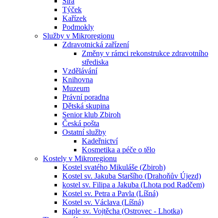
Sirá
Týček
Kařízek
Podmokly
Služby v Mikroregionu
Zdravotnická zařízení
Změny v rámci rekonstrukce zdravotního
střediska
Vzdělávání
Knihovna
Muzeum
Právní poradna
Dětská skupina
Senior klub Zbiroh
Česká pošta
Ostatní služby
Kadeřnictví
Kosmetika a péče o tělo
Kostely v Mikroregionu
Kostel svatého Mikuláše (Zbiroh)
Kostel sv. Jakuba Staršího (Drahoňův Újezd)
kostel sv. Filipa a Jakuba (Lhota pod Radčem)
Kostel sv. Petra a Pavla (Líšná)
Kostel sv. Václava (Líšná)
Kaple sv. Vojtěcha (Ostrovec - Lhotka)