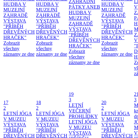
ZAHRADNÍ
L
HUDBA V
HUDBA V
HUDBA V
PÁTKY ANEB
V
MUZEJNÍ
MUZEJNÍ
MUZEJNÍ
HUDBA V
Z
ZAHRADĚ
ZAHRADĚ
ZAHRADĚ
MUZEJNÍ
P
VÝSTAVA
VÝSTAVA
VÝSTAVA
ZAHRADĚ
H
"PŘÍBĚH
"PŘÍBĚH
"PŘÍBĚH
VÝSTAVA
M
DŘEVĚNÝCH
DŘEVĚNÝCH
DŘEVĚNÝCH
"PŘÍBĚH
Z
HRAČEK"
HRAČEK"
HRAČEK"
DŘEVĚNÝCH
V
Zobrazit
Zobrazit
Zobrazit
HRAČEK"
"
všechny
všechny
všechny
Zobrazit
D
záznamy ze dne
záznamy ze dne
záznamy ze dne
všechny
H
záznamy ze dne
Z
v
z
19
2
3
3
17
18
20
LETNÍ
M
2
2
2
VEČERNÍ
kr
LETNÍ JÓGA
LETNÍ JÓGA
LETNÍ JÓGA
PROHLÍDKY
d
V MUZEU
V MUZEU
V MUZEU
LETNÍ JÓGA
J
VÝSTAVA
VÝSTAVA
VÝSTAVA
V MUZEU
M
"PŘÍBĚH
"PŘÍBĚH
"PŘÍBĚH
VÝSTAVA
V
DŘEVĚNÝCH
DŘEVĚNÝCH
DŘEVĚNÝCH