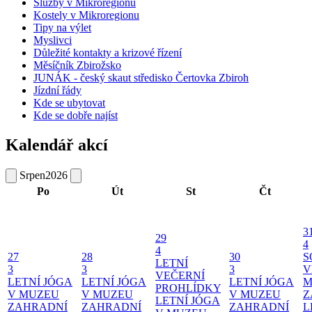
Služby v Mikroregionu
Kostely v Mikroregionu
Tipy na výlet
Myslivci
Důležité kontakty a krizové řízení
Měsíčník Zbirožsko
JUNÁK - český skaut středisko Čertovka Zbiroh
Jízdní řády
Kde se ubytovat
Kde se dobře najíst
Kalendář akcí
Srpen
2026
Po
Út
St
Čt
3
29
4
4
27
28
30
S
LETNÍ
3
3
3
V
VEČERNÍ
LETNÍ JÓGA
LETNÍ JÓGA
LETNÍ JÓGA
M
PROHLÍDKY
V MUZEU
V MUZEU
V MUZEU
Z
LETNÍ JÓGA
ZAHRADNÍ
ZAHRADNÍ
ZAHRADNÍ
L