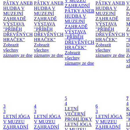
V MUZEU
PÁTKY ANEB
PÁTKY ANEB
PÁTKY ANEB
V
ZAHRADNÍ
HUDBA V
HUDBA V
HUDBA V
Z
PÁTKY ANEB
MUZEJNÍ
MUZEJNÍ
MUZEJNÍ
P
HUDBA V
ZAHRADĚ
ZAHRADĚ
ZAHRADĚ
H
MUZEJNÍ
VÝSTAVA
VÝSTAVA
VÝSTAVA
M
ZAHRADĚ
"PŘÍBĚH
"PŘÍBĚH
"PŘÍBĚH
Z
VÝSTAVA
DŘEVĚNÝCH
DŘEVĚNÝCH
DŘEVĚNÝCH
V
"PŘÍBĚH
HRAČEK"
HRAČEK"
HRAČEK"
"
DŘEVĚNÝCH
Zobrazit
Zobrazit
Zobrazit
D
HRAČEK"
všechny
všechny
všechny
H
Zobrazit
záznamy ze dne
záznamy ze dne
záznamy ze dne
Z
všechny
v
záznamy ze dne
z
5
7
4
4
3
4
6
LETNÍ
K
3
3
3
VEČERNÍ
S
LETNÍ JÓGA
LETNÍ JÓGA
LETNÍ JÓGA
PROHLÍDKY
"
V MUZEU
V MUZEU
V MUZEU
LETNÍ JÓGA
L
ZAHRADNÍ
ZAHRADNÍ
ZAHRADNÍ
V MUZEU
V