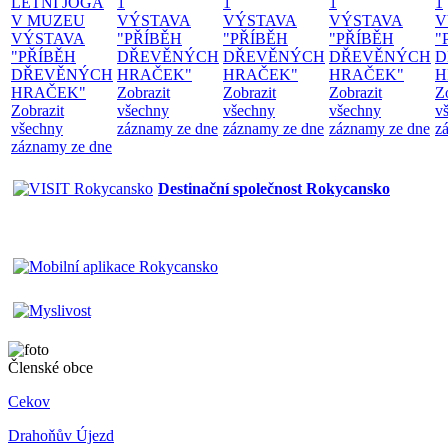
LETNÍ JÓGA
1
1
1
1
V MUZEU
VÝSTAVA
VÝSTAVA
VÝSTAVA
V
VÝSTAVA
"PŘÍBĚH
"PŘÍBĚH
"PŘÍBĚH
"
"PŘÍBĚH
DŘEVĚNÝCH
DŘEVĚNÝCH
DŘEVĚNÝCH
D
DŘEVĚNÝCH
HRAČEK"
HRAČEK"
HRAČEK"
H
HRAČEK"
Zobrazit
Zobrazit
Zobrazit
Z
Zobrazit
všechny
všechny
všechny
v
všechny
záznamy ze dne
záznamy ze dne
záznamy ze dne
z
záznamy ze dne
Destinační společnost Rokycansko
Členské obce
Cekov
Drahoňův Újezd