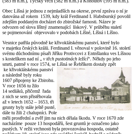
(583 m n.m.), Týčský vrch (582 m n.m.) a Kohoutov (595 m n.m.).
Obec Líšná je jednou z nejmladších na okrese, první zpráva o ní je
datována až rokem 1539, kdy král Ferdinand I. Habsburský povolil
zdejším poddaným docházet do zbirožské farnosti. Název je
odvozen od slova líštný znamenající lískový. V průběhu staletí
se pojmenování objevovalo v podobách Líšné, Líšná i Líšno.
Vesnice patřila původně ke křivoklátskému panství, které bylo
v majetku českých králů. Ferdinand I. věnoval v polovině 16. století
svému důchodnímu písaři Jiříku Protivcovi z Entnšlanku ves Líšnou
s kostelíkem nad ní „
v těch pustotinách ležící
“. Někdy po jeho
smrti, patrně v roce 1574, se Líšná se Řebříkem dostaly zpět
ke křivoklátskému panství
a následně byly roku
1607 připojeny ke Zbirohu.
V roce 1656 tu žilo
14 sedláků, přičemž řada
z nich se sem přistěhovala
až v letech 1652 – 1653, tři
grunty byly stále ještě pusté,
dále tu žili 2 chalupníci. Pole
měli prostřední a zvěř jim na nich dělala škodu. V roce 1670 zde
nacházíme pouze 13 hospodářů, šest gruntů je označeno jako
pustých. V režii vrchnosti byla provozována hospoda, ostatně