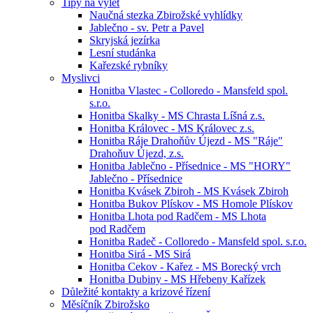
Tipy na výlet
Naučná stezka Zbirožské vyhlídky
Jablečno - sv. Petr a Pavel
Skryjská jezírka
Lesní studánka
Kařezské rybníky
Myslivci
Honitba Vlastec - Colloredo - Mansfeld spol.
s.r.o.
Honitba Skalky - MS Chrasta Líšná z.s.
Honitba Královec - MS Královec z.s.
Honitba Ráje Drahoňův Újezd - MS "Ráje"
Drahoňuv Újezd, z.s.
Honitba Jablečno - Přísednice - MS "HORY"
Jablečno - Přísednice
Honitba Kvásek Zbiroh - MS Kvásek Zbiroh
Honitba Bukov Plískov - MS Homole Plískov
Honitba Lhota pod Radčem - MS Lhota
pod Radčem
Honitba Radeč - Colloredo - Mansfeld spol. s.r.o.
Honitba Sirá - MS Sirá
Honitba Cekov - Kařez - MS Borecký vrch
Honitba Dubiny - MS Hřebeny Kařízek
Důležité kontakty a krizové řízení
Měsíčník Zbirožsko