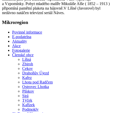
a Vzpomínky. Pobyt mladého malíře Mikuláše Alše ( 1852 – 1913 )
připomíná pamětní plaketa na hájovně.V Líšné (Javorové) byl
nedávno natáčen televizní seriál Náves.
Mikroregion
Povinné informace
E-podatelna
Aktuality
Akce
Fotogalerie
Členské obce
Líšná
Zbiroh
Cekov
Drahoňův Újezd
Kařez
Lhota pod Radčem
Ostrovec Lhotka
Plískov
Sirá
Týček
Kařízek
Podmokly