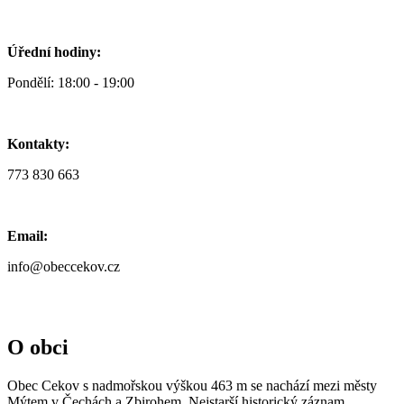
Úřední hodiny:
Pondělí: 18:00 - 19:00
Kontakty:
773 830 663
Email:
info@obeccekov.cz
O obci
Obec Cekov s nadmořskou výškou 463 m se nachází mezi městy
Mýtem v Čechách a Zbirohem. Nejstarší historický záznam