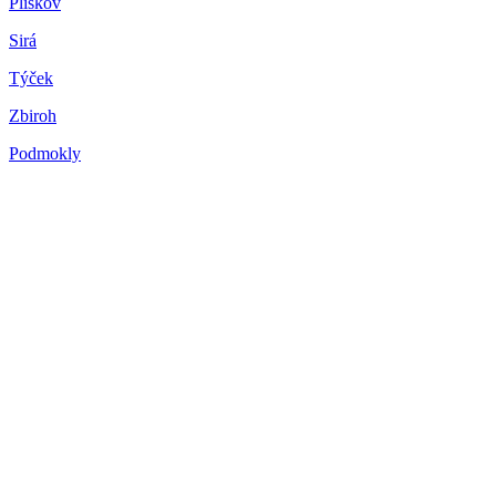
Plískov
Sirá
Týček
Zbiroh
Podmokly