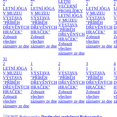
LETNÍ
2
2
2
2
VEČERNÍ
LETNÍ JÓGA
LETNÍ JÓGA
LETNÍ JÓGA
L
PROHLÍDKY
V MUZEU
V MUZEU
V MUZEU
V
LETNÍ JÓGA
VÝSTAVA
VÝSTAVA
VÝSTAVA
V
V MUZEU
"PŘÍBĚH
"PŘÍBĚH
"PŘÍBĚH
"
VÝSTAVA
DŘEVĚNÝCH
DŘEVĚNÝCH
DŘEVĚNÝCH
D
"PŘÍBĚH
HRAČEK"
HRAČEK"
HRAČEK"
H
DŘEVĚNÝCH
Zobrazit
Zobrazit
Zobrazit
Z
HRAČEK"
všechny
všechny
všechny
v
Zobrazit
záznamy ze dne
záznamy ze dne
záznamy ze dne
z
všechny
záznamy ze dne
31
2
1
2
3
4
LETNÍ JÓGA
1
1
1
1
V MUZEU
VÝSTAVA
VÝSTAVA
VÝSTAVA
V
VÝSTAVA
"PŘÍBĚH
"PŘÍBĚH
"PŘÍBĚH
"
"PŘÍBĚH
DŘEVĚNÝCH
DŘEVĚNÝCH
DŘEVĚNÝCH
D
DŘEVĚNÝCH
HRAČEK"
HRAČEK"
HRAČEK"
H
HRAČEK"
Zobrazit
Zobrazit
Zobrazit
Z
Zobrazit
všechny
všechny
všechny
v
všechny
záznamy ze dne
záznamy ze dne
záznamy ze dne
z
záznamy ze dne
Destinační společnost Rokycansko