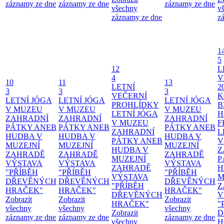
záznamy ze dne
záznamy ze dne
záznamy ze dne
všechny
v
záznamy ze dne
z
1
5
12
L
4
V
10
11
13
LETNÍ
2
3
3
3
VEČERNÍ
K
LETNÍ JÓGA
LETNÍ JÓGA
LETNÍ JÓGA
PROHLÍDKY
B
V MUZEU
V MUZEU
V MUZEU
LETNÍ JÓGA
H
ZAHRADNÍ
ZAHRADNÍ
ZAHRADNÍ
V MUZEU
F
PÁTKY ANEB
PÁTKY ANEB
PÁTKY ANEB
ZAHRADNÍ
L
HUDBA V
HUDBA V
HUDBA V
PÁTKY ANEB
V
MUZEJNÍ
MUZEJNÍ
MUZEJNÍ
HUDBA V
Z
ZAHRADĚ
ZAHRADĚ
ZAHRADĚ
MUZEJNÍ
P
VÝSTAVA
VÝSTAVA
VÝSTAVA
ZAHRADĚ
H
"PŘÍBĚH
"PŘÍBĚH
"PŘÍBĚH
VÝSTAVA
M
DŘEVĚNÝCH
DŘEVĚNÝCH
DŘEVĚNÝCH
"PŘÍBĚH
Z
HRAČEK"
HRAČEK"
HRAČEK"
DŘEVĚNÝCH
V
Zobrazit
Zobrazit
Zobrazit
HRAČEK"
"
všechny
všechny
všechny
Zobrazit
D
záznamy ze dne
záznamy ze dne
záznamy ze dne
všechny
H