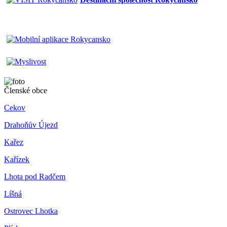
Členské obce
Cekov
Drahoňův Újezd
Kařez
Kařízek
Lhota pod Radčem
Líšná
Ostrovec Lhotka