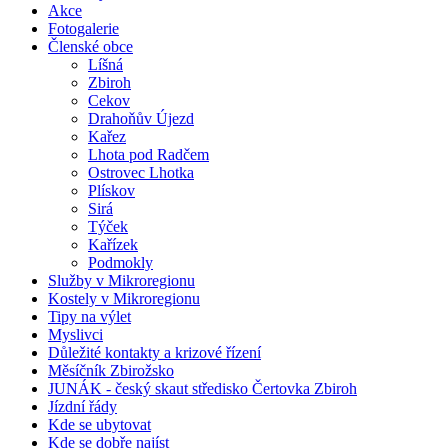
Akce
Fotogalerie
Členské obce
Líšná
Zbiroh
Cekov
Drahoňův Újezd
Kařez
Lhota pod Radčem
Ostrovec Lhotka
Plískov
Sirá
Týček
Kařízek
Podmokly
Služby v Mikroregionu
Kostely v Mikroregionu
Tipy na výlet
Myslivci
Důležité kontakty a krizové řízení
Měsíčník Zbirožsko
JUNÁK - český skaut středisko Čertovka Zbiroh
Jízdní řády
Kde se ubytovat
Kde se dobře najíst