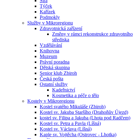
Sirá
Týček
Kařízek
Podmokly
Služby v Mikroregionu
Zdravotnická zařízení
Změny v rámci rekonstrukce zdravotního
střediska
Vzdělávání
Knihovna
Muzeum
Právní poradna
Dětská skupina
Senior klub Zbiroh
Česká pošta
Ostatní služby
Kadeřnictví
Kosmetika a péče o tělo
Kostely v Mikroregionu
Kostel svatého Mikuláše (Zbiroh)
Kostel sv. Jakuba Staršího (Drahoňův Újezd)
kostel sv. Filipa a Jakuba (Lhota pod Radčem)
Kostel sv. Petra a Pavla (Líšná)
Kostel sv. Václava (Líšná)
Kaple sv. Vojtěcha (Ostrovec - Lhotka)