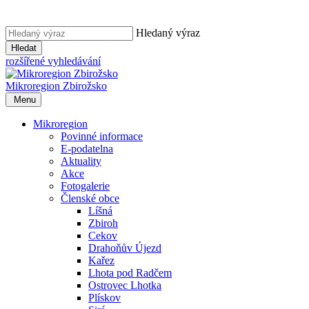
Hledaný výraz
Hledat
rozšířené vyhledávání
Mikroregion
Zbirožsko
Menu
Mikroregion
Povinné informace
E-podatelna
Aktuality
Akce
Fotogalerie
Členské obce
Líšná
Zbiroh
Cekov
Drahoňův Újezd
Kařez
Lhota pod Radčem
Ostrovec Lhotka
Plískov