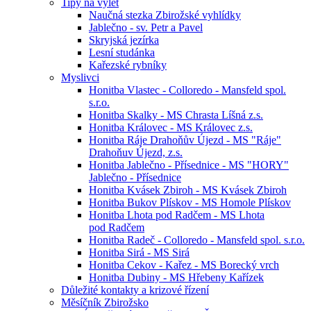
Tipy na výlet
Naučná stezka Zbirožské vyhlídky
Jablečno - sv. Petr a Pavel
Skryjská jezírka
Lesní studánka
Kařezské rybníky
Myslivci
Honitba Vlastec - Colloredo - Mansfeld spol.
s.r.o.
Honitba Skalky - MS Chrasta Líšná z.s.
Honitba Královec - MS Královec z.s.
Honitba Ráje Drahoňův Újezd - MS "Ráje"
Drahoňuv Újezd, z.s.
Honitba Jablečno - Přísednice - MS "HORY"
Jablečno - Přísednice
Honitba Kvásek Zbiroh - MS Kvásek Zbiroh
Honitba Bukov Plískov - MS Homole Plískov
Honitba Lhota pod Radčem - MS Lhota
pod Radčem
Honitba Radeč - Colloredo - Mansfeld spol. s.r.o.
Honitba Sirá - MS Sirá
Honitba Cekov - Kařez - MS Borecký vrch
Honitba Dubiny - MS Hřebeny Kařízek
Důležité kontakty a krizové řízení
Měsíčník Zbirožsko