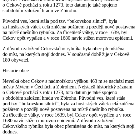
o Cekově pochází z roku 1273, toto datum je také spojeno
s obdobím založení hradu ve Zbirohu.
Původní ves, která stála pod tzv. “bukovskou silnicí”, byla
za husitských válek celá zničena požárem a později nově postavena
na místě dnešního rybníka. Za třicetileté války, v roce 1639, byl
Cekov opět vypálen a v roce 1680 navíc stižen morovou epidemií.
Z důvodu založení Cekovského rybníka byla obec přemístěna
do míst, na kterých stojí dodnes. V současné době žije v Cekově
180 obyvatel.
Historie obce
Nevelká obec Cekov s nadmořskou výškou 463 m se nachází mezi
městy Mýtem v Čechách a Zbirohem. Nejstarší historický záznam
o Cekově pochází z roku 1273, toto datum je také spojeno
s obdobím založení hradu ve Zbirohu. Původní ves, která stála
pod tzv. “bukovskou silnicí”, byla za husitských válek celá zničena
požárem a později nově postavena na místě dnešního rybníka.
Za třicetileté války, v roce 1639, byl Cekov opět vypálen a v roce
1680 navíc stižen morovou epidemií. Z důvodu založení
Cekovského rybníka byla obec přemístěna do míst, na kterých stojí
dodnes.