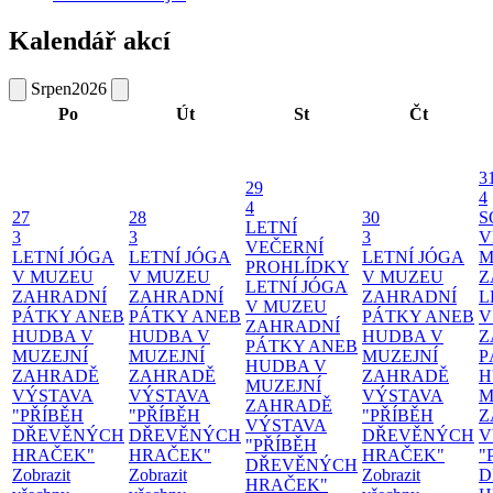
Kalendář akcí
Srpen
2026
Po
Út
St
Čt
3
29
4
4
27
28
30
S
LETNÍ
3
3
3
V
VEČERNÍ
LETNÍ JÓGA
LETNÍ JÓGA
LETNÍ JÓGA
M
PROHLÍDKY
V MUZEU
V MUZEU
V MUZEU
Z
LETNÍ JÓGA
ZAHRADNÍ
ZAHRADNÍ
ZAHRADNÍ
L
V MUZEU
PÁTKY ANEB
PÁTKY ANEB
PÁTKY ANEB
V
ZAHRADNÍ
HUDBA V
HUDBA V
HUDBA V
Z
PÁTKY ANEB
MUZEJNÍ
MUZEJNÍ
MUZEJNÍ
P
HUDBA V
ZAHRADĚ
ZAHRADĚ
ZAHRADĚ
H
MUZEJNÍ
VÝSTAVA
VÝSTAVA
VÝSTAVA
M
ZAHRADĚ
"PŘÍBĚH
"PŘÍBĚH
"PŘÍBĚH
Z
VÝSTAVA
DŘEVĚNÝCH
DŘEVĚNÝCH
DŘEVĚNÝCH
V
"PŘÍBĚH
HRAČEK"
HRAČEK"
HRAČEK"
"
DŘEVĚNÝCH
Zobrazit
Zobrazit
Zobrazit
D
HRAČEK"