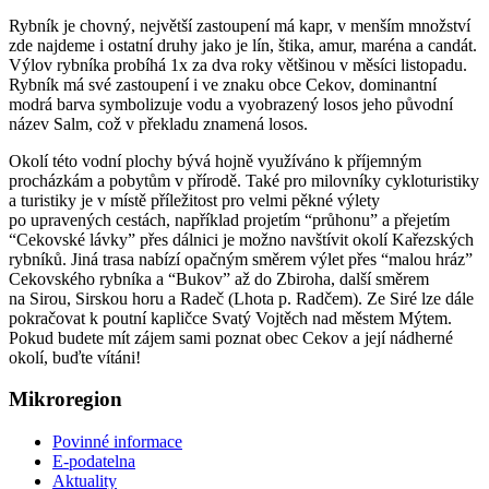
Rybník je chovný, největší zastoupení má kapr, v menším množství
zde najdeme i ostatní druhy jako je lín, štika, amur, maréna a candát.
Výlov rybníka probíhá 1x za dva roky většinou v měsíci listopadu.
Rybník má své zastoupení i ve znaku obce Cekov, dominantní
modrá barva symbolizuje vodu a vyobrazený losos jeho původní
název Salm, což v překladu znamená losos.
Okolí této vodní plochy bývá hojně využíváno k příjemným
procházkám a pobytům v přírodě. Také pro milovníky cykloturistiky
a turistiky je v místě příležitost pro velmi pěkné výlety
po upravených cestách, například projetím “průhonu” a přejetím
“Cekovské lávky” přes dálnici je možno navštívit okolí Kařezských
rybníků. Jiná trasa nabízí opačným směrem výlet přes “malou hráz”
Cekovského rybníka a “Bukov” až do Zbiroha, další směrem
na Sirou, Sirskou horu a Radeč (Lhota p. Radčem). Ze Siré lze dále
pokračovat k poutní kapličce Svatý Vojtěch nad městem Mýtem.
Pokud budete mít zájem sami poznat obec Cekov a její nádherné
okolí, buďte vítáni!
Mikroregion
Povinné informace
E-podatelna
Aktuality