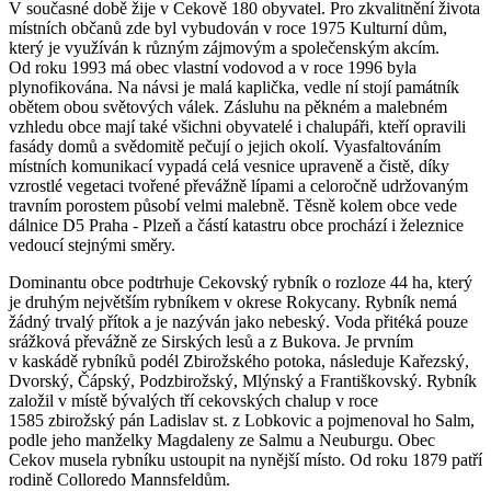
V současné době žije v Cekově 180 obyvatel. Pro zkvalitnění života
místních občanů zde byl vybudován v roce 1975 Kulturní dům,
který je využíván k různým zájmovým a společenským akcím.
Od roku 1993 má obec vlastní vodovod a v roce 1996 byla
plynofikována. Na návsi je malá kaplička, vedle ní stojí památník
obětem obou světových válek. Zásluhu na pěkném a malebném
vzhledu obce mají také všichni obyvatelé i chalupáři, kteří opravili
fasády domů a svědomitě pečují o jejich okolí. Vyasfaltováním
místních komunikací vypadá celá vesnice upraveně a čistě, díky
vzrostlé vegetaci tvořené převážně lípami a celoročně udržovaným
travním porostem působí velmi malebně. Těsně kolem obce vede
dálnice D5 Praha - Plzeň a částí katastru obce prochází i železnice
vedoucí stejnými směry.
Dominantu obce podtrhuje Cekovský rybník o rozloze 44 ha, který
je druhým největším rybníkem v okrese Rokycany. Rybník nemá
žádný trvalý přítok a je nazýván jako nebeský. Voda přitéká pouze
srážková převážně ze Sirských lesů a z Bukova. Je prvním
v kaskádě rybníků podél Zbirožského potoka, následuje Kařezský,
Dvorský, Čápský, Podzbirožský, Mlýnský a Františkovský. Rybník
založil v místě bývalých tří cekovských chalup v roce
1585 zbirožský pán Ladislav st. z Lobkovic a pojmenoval ho Salm,
podle jeho manželky Magdaleny ze Salmu a Neuburgu. Obec
Cekov musela rybníku ustoupit na nynější místo. Od roku 1879 patří
rodině Colloredo Mannsfeldům.