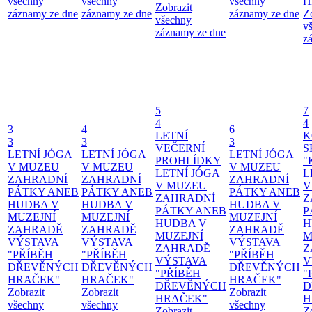
všechny
všechny
všechny
H
Zobrazit
záznamy ze dne
záznamy ze dne
záznamy ze dne
Z
všechny
v
záznamy ze dne
z
5
7
4
4
3
4
6
LETNÍ
K
3
3
3
VEČERNÍ
S
LETNÍ JÓGA
LETNÍ JÓGA
LETNÍ JÓGA
PROHLÍDKY
"
V MUZEU
V MUZEU
V MUZEU
LETNÍ JÓGA
L
ZAHRADNÍ
ZAHRADNÍ
ZAHRADNÍ
V MUZEU
V
PÁTKY ANEB
PÁTKY ANEB
PÁTKY ANEB
ZAHRADNÍ
Z
HUDBA V
HUDBA V
HUDBA V
PÁTKY ANEB
P
MUZEJNÍ
MUZEJNÍ
MUZEJNÍ
HUDBA V
H
ZAHRADĚ
ZAHRADĚ
ZAHRADĚ
MUZEJNÍ
M
VÝSTAVA
VÝSTAVA
VÝSTAVA
ZAHRADĚ
Z
"PŘÍBĚH
"PŘÍBĚH
"PŘÍBĚH
VÝSTAVA
V
DŘEVĚNÝCH
DŘEVĚNÝCH
DŘEVĚNÝCH
"PŘÍBĚH
"
HRAČEK"
HRAČEK"
HRAČEK"
DŘEVĚNÝCH
D
Zobrazit
Zobrazit
Zobrazit
HRAČEK"
H
všechny
všechny
všechny
Zobrazit
Z