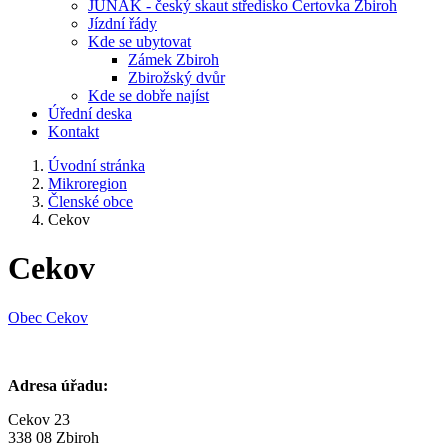
JUNÁK - český skaut středisko Čertovka Zbiroh
Jízdní řády
Kde se ubytovat
Zámek Zbiroh
Zbirožský dvůr
Kde se dobře najíst
Úřední deska
Kontakt
Úvodní stránka
Mikroregion
Členské obce
Cekov
Cekov
Obec Cekov
Adresa úřadu:
Cekov 23
338 08 Zbiroh