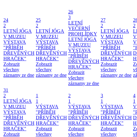
26
3
24
25
27
2
LETNÍ
2
2
2
2
VEČERNÍ
LETNÍ JÓGA
LETNÍ JÓGA
LETNÍ JÓGA
L
PROHLÍDKY
V MUZEU
V MUZEU
V MUZEU
V
LETNÍ JÓGA
VÝSTAVA
VÝSTAVA
VÝSTAVA
V
V MUZEU
"PŘÍBĚH
"PŘÍBĚH
"PŘÍBĚH
"
VÝSTAVA
DŘEVĚNÝCH
DŘEVĚNÝCH
DŘEVĚNÝCH
D
"PŘÍBĚH
HRAČEK"
HRAČEK"
HRAČEK"
H
DŘEVĚNÝCH
Zobrazit
Zobrazit
Zobrazit
Z
HRAČEK"
všechny
všechny
všechny
v
Zobrazit
záznamy ze dne
záznamy ze dne
záznamy ze dne
z
všechny
záznamy ze dne
31
2
1
2
3
4
LETNÍ JÓGA
1
1
1
1
V MUZEU
VÝSTAVA
VÝSTAVA
VÝSTAVA
V
VÝSTAVA
"PŘÍBĚH
"PŘÍBĚH
"PŘÍBĚH
"
"PŘÍBĚH
DŘEVĚNÝCH
DŘEVĚNÝCH
DŘEVĚNÝCH
D
DŘEVĚNÝCH
HRAČEK"
HRAČEK"
HRAČEK"
H
HRAČEK"
Zobrazit
Zobrazit
Zobrazit
Z
Zobrazit
všechny
všechny
všechny
v