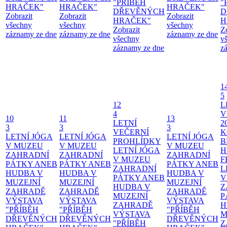
"PŘÍBĚH
"
HRAČEK"
HRAČEK"
HRAČEK"
DŘEVĚNÝCH
D
Zobrazit
Zobrazit
Zobrazit
HRAČEK"
H
všechny
všechny
všechny
Zobrazit
Z
záznamy ze dne
záznamy ze dne
záznamy ze dne
všechny
v
záznamy ze dne
z
1
5
12
L
4
V
10
11
13
LETNÍ
2
3
3
3
VEČERNÍ
K
LETNÍ JÓGA
LETNÍ JÓGA
LETNÍ JÓGA
PROHLÍDKY
B
V MUZEU
V MUZEU
V MUZEU
LETNÍ JÓGA
H
ZAHRADNÍ
ZAHRADNÍ
ZAHRADNÍ
V MUZEU
F
PÁTKY ANEB
PÁTKY ANEB
PÁTKY ANEB
ZAHRADNÍ
L
HUDBA V
HUDBA V
HUDBA V
PÁTKY ANEB
V
MUZEJNÍ
MUZEJNÍ
MUZEJNÍ
HUDBA V
Z
ZAHRADĚ
ZAHRADĚ
ZAHRADĚ
MUZEJNÍ
P
VÝSTAVA
VÝSTAVA
VÝSTAVA
ZAHRADĚ
H
"PŘÍBĚH
"PŘÍBĚH
"PŘÍBĚH
VÝSTAVA
M
DŘEVĚNÝCH
DŘEVĚNÝCH
DŘEVĚNÝCH
"PŘÍBĚH
Z