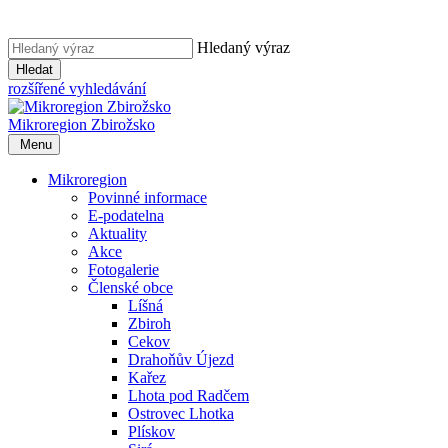
Hledaný výraz
Hledat
rozšířené vyhledávání
Mikroregion
Zbirožsko
Menu
Mikroregion
Povinné informace
E-podatelna
Aktuality
Akce
Fotogalerie
Členské obce
Líšná
Zbiroh
Cekov
Drahoňův Újezd
Kařez
Lhota pod Radčem
Ostrovec Lhotka
Plískov