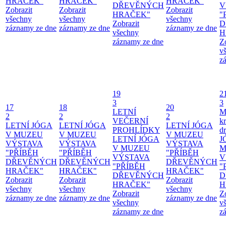
HRAČEK"
HRAČEK"
HRAČEK"
DŘEVĚNÝCH
V
Zobrazit
Zobrazit
Zobrazit
HRAČEK"
"
všechny
všechny
všechny
Zobrazit
D
záznamy ze dne
záznamy ze dne
záznamy ze dne
všechny
H
záznamy ze dne
Z
v
z
19
2
3
3
17
18
20
LETNÍ
M
2
2
2
VEČERNÍ
kr
LETNÍ JÓGA
LETNÍ JÓGA
LETNÍ JÓGA
PROHLÍDKY
d
V MUZEU
V MUZEU
V MUZEU
LETNÍ JÓGA
J
VÝSTAVA
VÝSTAVA
VÝSTAVA
V MUZEU
M
"PŘÍBĚH
"PŘÍBĚH
"PŘÍBĚH
VÝSTAVA
V
DŘEVĚNÝCH
DŘEVĚNÝCH
DŘEVĚNÝCH
"PŘÍBĚH
"
HRAČEK"
HRAČEK"
HRAČEK"
DŘEVĚNÝCH
D
Zobrazit
Zobrazit
Zobrazit
HRAČEK"
H
všechny
všechny
všechny
Zobrazit
Z
záznamy ze dne
záznamy ze dne
záznamy ze dne
všechny
v
záznamy ze dne
z