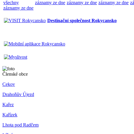
všechny
záznamy ze dne
záznamy ze dne
záznamy ze dne
z
záznamy ze dne
Destinační společnost Rokycansko
Členské obce
Cekov
Drahoňův Újezd
Kařez
Kařízek
Lhota pod Radčem