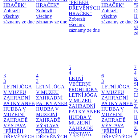
"PŘÍBĚH
HRAČEK"
HRAČEK"
HRAČEK"
"
DŘEVĚNÝCH
Zobrazit
Zobrazit
Zobrazit
D
HRAČEK"
všechny
všechny
všechny
H
Zobrazit
záznamy ze dne
záznamy ze dne
záznamy ze dne
Z
všechny
v
záznamy ze dne
z
5
7
4
4
3
4
6
LETNÍ
K
3
3
3
VEČERNÍ
S
LETNÍ JÓGA
LETNÍ JÓGA
LETNÍ JÓGA
PROHLÍDKY
"
V MUZEU
V MUZEU
V MUZEU
LETNÍ JÓGA
L
ZAHRADNÍ
ZAHRADNÍ
ZAHRADNÍ
V MUZEU
V
PÁTKY ANEB
PÁTKY ANEB
PÁTKY ANEB
ZAHRADNÍ
Z
HUDBA V
HUDBA V
HUDBA V
PÁTKY ANEB
P
MUZEJNÍ
MUZEJNÍ
MUZEJNÍ
HUDBA V
H
ZAHRADĚ
ZAHRADĚ
ZAHRADĚ
MUZEJNÍ
M
VÝSTAVA
VÝSTAVA
VÝSTAVA
ZAHRADĚ
Z
"PŘÍBĚH
"PŘÍBĚH
"PŘÍBĚH
VÝSTAVA
V
DŘEVĚNÝCH
DŘEVĚNÝCH
DŘEVĚNÝCH