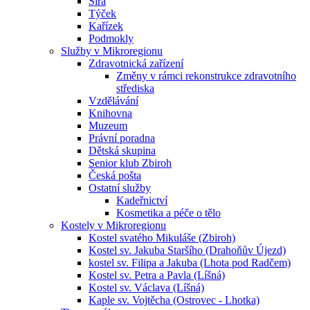
Sirá
Týček
Kařízek
Podmokly
Služby v Mikroregionu
Zdravotnická zařízení
Změny v rámci rekonstrukce zdravotního
střediska
Vzdělávání
Knihovna
Muzeum
Právní poradna
Dětská skupina
Senior klub Zbiroh
Česká pošta
Ostatní služby
Kadeřnictví
Kosmetika a péče o tělo
Kostely v Mikroregionu
Kostel svatého Mikuláše (Zbiroh)
Kostel sv. Jakuba Staršího (Drahoňův Újezd)
kostel sv. Filipa a Jakuba (Lhota pod Radčem)
Kostel sv. Petra a Pavla (Líšná)
Kostel sv. Václava (Líšná)
Kaple sv. Vojtěcha (Ostrovec - Lhotka)