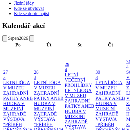
Jízdní řády
Kde se ubytovat
Kde se dobře najíst
Kalendář akcí
Srpen
2026
Po
Út
St
Čt
3
29
4
4
27
28
30
S
LETNÍ
3
3
3
V
VEČERNÍ
LETNÍ JÓGA
LETNÍ JÓGA
LETNÍ JÓGA
M
PROHLÍDKY
V MUZEU
V MUZEU
V MUZEU
Z
LETNÍ JÓGA
ZAHRADNÍ
ZAHRADNÍ
ZAHRADNÍ
L
V MUZEU
PÁTKY ANEB
PÁTKY ANEB
PÁTKY ANEB
V
ZAHRADNÍ
HUDBA V
HUDBA V
HUDBA V
Z
PÁTKY ANEB
MUZEJNÍ
MUZEJNÍ
MUZEJNÍ
P
HUDBA V
ZAHRADĚ
ZAHRADĚ
ZAHRADĚ
H
MUZEJNÍ
VÝSTAVA
VÝSTAVA
VÝSTAVA
M
ZAHRADĚ
"PŘÍBĚH
"PŘÍBĚH
"PŘÍBĚH
Z
VÝSTAVA
DŘEVĚNÝCH
DŘEVĚNÝCH
DŘEVĚNÝCH
V