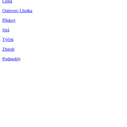
Líšná
Ostrovec Lhotka
Plískov
Sirá
Týček
Zbiroh
Podmokly