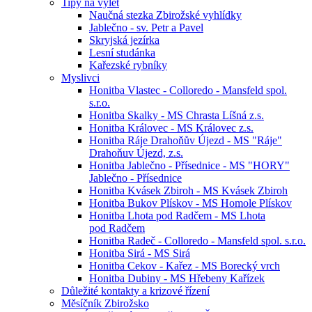
Tipy na výlet
Naučná stezka Zbirožské vyhlídky
Jablečno - sv. Petr a Pavel
Skryjská jezírka
Lesní studánka
Kařezské rybníky
Myslivci
Honitba Vlastec - Colloredo - Mansfeld spol.
s.r.o.
Honitba Skalky - MS Chrasta Líšná z.s.
Honitba Královec - MS Královec z.s.
Honitba Ráje Drahoňův Újezd - MS "Ráje"
Drahoňuv Újezd, z.s.
Honitba Jablečno - Přísednice - MS "HORY"
Jablečno - Přísednice
Honitba Kvásek Zbiroh - MS Kvásek Zbiroh
Honitba Bukov Plískov - MS Homole Plískov
Honitba Lhota pod Radčem - MS Lhota
pod Radčem
Honitba Radeč - Colloredo - Mansfeld spol. s.r.o.
Honitba Sirá - MS Sirá
Honitba Cekov - Kařez - MS Borecký vrch
Honitba Dubiny - MS Hřebeny Kařízek
Důležité kontakty a krizové řízení
Měsíčník Zbirožsko