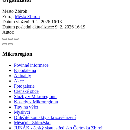
Město Zbiroh
Zdroj:
Město Zbiroh
Datum vložení:
9. 2. 2026 16:13
Datum poslední aktualizace:
9. 2. 2026 16:19
Autor:
Mikroregion
Povinné informace
E-podatelna
Aktuality
Akce
Fotogalerie
Členské obce
Služby v Mikroregionu
Kostely v Mikroregionu
Tipy na výlet
Myslivci
Důležité kontakty a krizové řízení
Měsíčník Zbirožsko
JUNÁK - český skaut středisko Čertovka Zbiroh