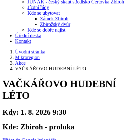
JUNÁK - český skaut středisko Čertovka Zbiroh
Jízdní řády
Kde se ubytovat
Zámek Zbiroh
Zbirožský dvůr
Kde se dobře najíst
Úřední deska
Kontakt
Úvodní stránka
Mikroregion
Akce
VAČKÁŘOVO HUDEBNÍ LÉTO
VAČKÁŘOVO HUDEBNÍ
LÉTO
Kdy:
1. 8. 2026 9:30
Kde:
Zbiroh - proluka