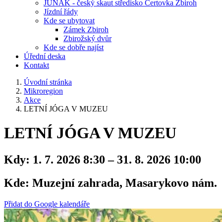
JUNÁK - český skaut středisko Čertovka Zbiroh
Jízdní řády
Kde se ubytovat
Zámek Zbiroh
Zbirožský dvůr
Kde se dobře najíst
Úřední deska
Kontakt
Úvodní stránka
Mikroregion
Akce
LETNÍ JÓGA V MUZEU
LETNÍ JÓGA V MUZEU
Kdy:
1. 7. 2026 8:30 – 31. 8. 2026 10:00
Kde:
Muzejní zahrada, Masarykovo nám.
Přidat do Google kalendáře