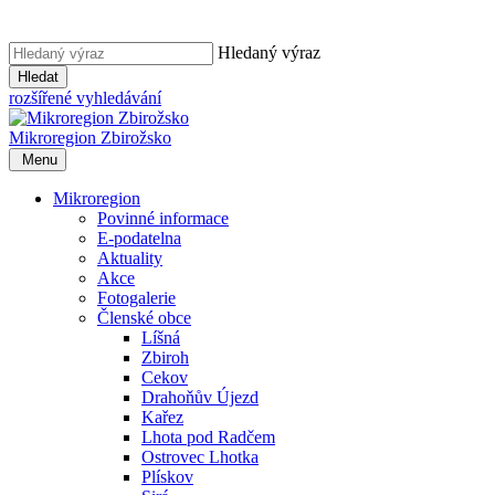
Hledaný výraz
Hledat
rozšířené vyhledávání
Mikroregion
Zbirožsko
Menu
Mikroregion
Povinné informace
E-podatelna
Aktuality
Akce
Fotogalerie
Členské obce
Líšná
Zbiroh
Cekov
Drahoňův Újezd
Kařez
Lhota pod Radčem
Ostrovec Lhotka
Plískov