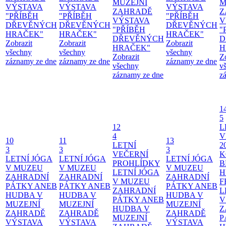
MUZEJNÍ
M
VÝSTAVA
VÝSTAVA
VÝSTAVA
ZAHRADĚ
Z
"PŘÍBĚH
"PŘÍBĚH
"PŘÍBĚH
VÝSTAVA
V
DŘEVĚNÝCH
DŘEVĚNÝCH
DŘEVĚNÝCH
"PŘÍBĚH
"
HRAČEK"
HRAČEK"
HRAČEK"
DŘEVĚNÝCH
D
Zobrazit
Zobrazit
Zobrazit
HRAČEK"
H
všechny
všechny
všechny
Zobrazit
Z
záznamy ze dne
záznamy ze dne
záznamy ze dne
všechny
v
záznamy ze dne
z
1
5
12
L
4
V
10
11
13
LETNÍ
2
3
3
3
VEČERNÍ
K
LETNÍ JÓGA
LETNÍ JÓGA
LETNÍ JÓGA
PROHLÍDKY
B
V MUZEU
V MUZEU
V MUZEU
LETNÍ JÓGA
H
ZAHRADNÍ
ZAHRADNÍ
ZAHRADNÍ
V MUZEU
F
PÁTKY ANEB
PÁTKY ANEB
PÁTKY ANEB
ZAHRADNÍ
L
HUDBA V
HUDBA V
HUDBA V
PÁTKY ANEB
V
MUZEJNÍ
MUZEJNÍ
MUZEJNÍ
HUDBA V
Z
ZAHRADĚ
ZAHRADĚ
ZAHRADĚ
MUZEJNÍ
P
VÝSTAVA
VÝSTAVA
VÝSTAVA