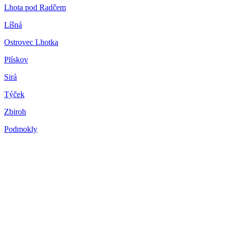
Lhota pod Radčem
Líšná
Ostrovec Lhotka
Plískov
Sirá
Týček
Zbiroh
Podmokly