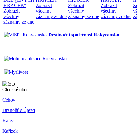
HRAČEK"
Zobrazit
Zobrazit
Zobrazit
Z
Zobrazit
všechny
všechny
všechny
v
všechny
záznamy ze dne
záznamy ze dne
záznamy ze dne
z
záznamy ze dne
Destinační společnost Rokycansko
Členské obce
Cekov
Drahoňův Újezd
Kařez
Kařízek