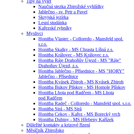
Tipy na výlet
Naučná stezka Zbirožské vyhlídky
Jablečno - sv. Petr a Pavel
Skryjská jezírka
Lesní studánka
Kařezské rybníky
Myslivci
Honitba Vlastec - Colloredo - Mansfeld spol.
s.r.o.
Honitba Skalky - MS Chrasta Líšná z.s.
Honitba Královec - MS Královec z.s.
Honitba Ráje Drahoňův Újezd - MS "Ráje"
Drahoňuv Újezd, z.s.
Honitba Jablečno - Přísednice - MS "HORY"
Jablečno - Přísednice
Honitba Kvásek Zbiroh - MS Kvásek Zbiroh
Honitba Bukov Plískov - MS Homole Plískov
Honitba Lhota pod Radčem - MS Lhota
pod Radčem
Honitba Radeč - Colloredo - Mansfeld spol. s.r.o.
Honitba Sirá - MS Sirá
Honitba Cekov - Kařez - MS Borecký vrch
Honitba Dubiny - MS Hřebeny Kařízek
Důležité kontakty a krizové řízení
Měsíčník Zbirožsko