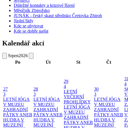
Myslivci
Důležité kontakty a krizové řízení
Měsíčník Zbirožsko
JUNÁK - český skaut středisko Čertovka Zbiroh
Jízdní řády
Kde se ubytovat
Kde se dobře najíst
Kalendář akcí
Srpen
2026
Po
Út
St
Čt
3
29
4
4
27
28
30
S
LETNÍ
3
3
3
V
VEČERNÍ
LETNÍ JÓGA
LETNÍ JÓGA
LETNÍ JÓGA
M
PROHLÍDKY
V MUZEU
V MUZEU
V MUZEU
Z
LETNÍ JÓGA
ZAHRADNÍ
ZAHRADNÍ
ZAHRADNÍ
L
V MUZEU
PÁTKY ANEB
PÁTKY ANEB
PÁTKY ANEB
V
ZAHRADNÍ
HUDBA V
HUDBA V
HUDBA V
Z
PÁTKY ANEB
MUZEJNÍ
MUZEJNÍ
MUZEJNÍ
P
HUDBA V