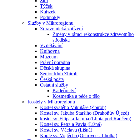
Sirá
Týček
Kařízek
Podmokly
Služby v Mikroregionu
Zdravotnická zařízení
Změny v rámci rekonstrukce zdravotního
střediska
Vzdělávání
Knihovna
Muzeum
Právní poradna
Dětská skupina
Senior klub Zbiroh
Česká pošta
Ostatní služby
Kadeřnictví
Kosmetika a péče o tělo
Kostely v Mikroregionu
Kostel svatého Mikuláše (Zbiroh)
Kostel sv. Jakuba Staršího (Drahoňův Újezd)
kostel sv. Filipa a Jakuba (Lhota pod Radčem)
Kostel sv. Petra a Pavla (Líšná)
Kostel sv. Václava (Líšná)
Kaple sv. Vojtěcha (Ostrovec - Lhotka)