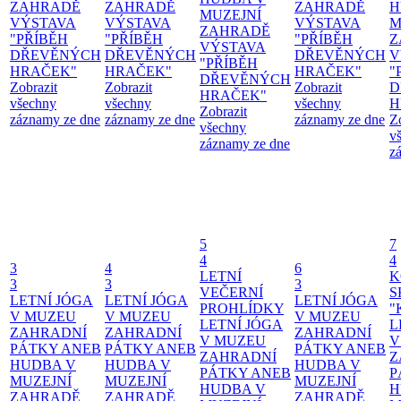
ZAHRADĚ
ZAHRADĚ
ZAHRADĚ
H
MUZEJNÍ
VÝSTAVA
VÝSTAVA
VÝSTAVA
M
ZAHRADĚ
"PŘÍBĚH
"PŘÍBĚH
"PŘÍBĚH
Z
VÝSTAVA
DŘEVĚNÝCH
DŘEVĚNÝCH
DŘEVĚNÝCH
V
"PŘÍBĚH
HRAČEK"
HRAČEK"
HRAČEK"
"
DŘEVĚNÝCH
Zobrazit
Zobrazit
Zobrazit
D
HRAČEK"
všechny
všechny
všechny
H
Zobrazit
záznamy ze dne
záznamy ze dne
záznamy ze dne
Z
všechny
v
záznamy ze dne
z
5
7
4
4
3
4
6
LETNÍ
K
3
3
3
VEČERNÍ
S
LETNÍ JÓGA
LETNÍ JÓGA
LETNÍ JÓGA
PROHLÍDKY
"
V MUZEU
V MUZEU
V MUZEU
LETNÍ JÓGA
L
ZAHRADNÍ
ZAHRADNÍ
ZAHRADNÍ
V MUZEU
V
PÁTKY ANEB
PÁTKY ANEB
PÁTKY ANEB
ZAHRADNÍ
Z
HUDBA V
HUDBA V
HUDBA V
PÁTKY ANEB
P
MUZEJNÍ
MUZEJNÍ
MUZEJNÍ
HUDBA V
H
ZAHRADĚ
ZAHRADĚ
ZAHRADĚ