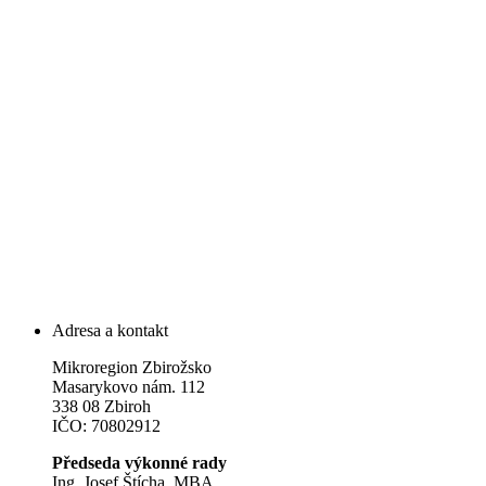
Adresa a kontakt
Mikroregion Zbirožsko
Masarykovo nám. 112
338 08 Zbiroh
IČO: 70802912
Předseda výkonné rady
Ing. Josef Štícha, MBA