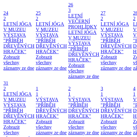
26
3
24
25
27
2
LETNÍ
2
2
2
2
VEČERNÍ
LETNÍ JÓGA
LETNÍ JÓGA
LETNÍ JÓGA
L
PROHLÍDKY
V MUZEU
V MUZEU
V MUZEU
V
LETNÍ JÓGA
VÝSTAVA
VÝSTAVA
VÝSTAVA
V
V MUZEU
"PŘÍBĚH
"PŘÍBĚH
"PŘÍBĚH
"
VÝSTAVA
DŘEVĚNÝCH
DŘEVĚNÝCH
DŘEVĚNÝCH
D
"PŘÍBĚH
HRAČEK"
HRAČEK"
HRAČEK"
H
DŘEVĚNÝCH
Zobrazit
Zobrazit
Zobrazit
Z
HRAČEK"
všechny
všechny
všechny
v
Zobrazit
záznamy ze dne
záznamy ze dne
záznamy ze dne
z
všechny
záznamy ze dne
31
2
1
2
3
4
LETNÍ JÓGA
1
1
1
1
V MUZEU
VÝSTAVA
VÝSTAVA
VÝSTAVA
V
VÝSTAVA
"PŘÍBĚH
"PŘÍBĚH
"PŘÍBĚH
"
"PŘÍBĚH
DŘEVĚNÝCH
DŘEVĚNÝCH
DŘEVĚNÝCH
D
DŘEVĚNÝCH
HRAČEK"
HRAČEK"
HRAČEK"
H
HRAČEK"
Zobrazit
Zobrazit
Zobrazit
Z
Zobrazit
všechny
všechny
všechny
v
všechny
záznamy ze dne
záznamy ze dne
záznamy ze dne
z