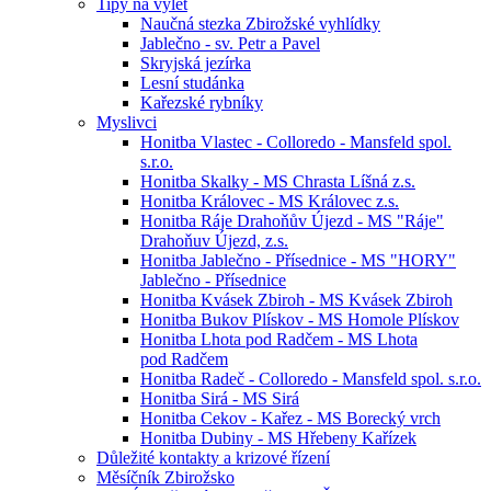
Tipy na výlet
Naučná stezka Zbirožské vyhlídky
Jablečno - sv. Petr a Pavel
Skryjská jezírka
Lesní studánka
Kařezské rybníky
Myslivci
Honitba Vlastec - Colloredo - Mansfeld spol.
s.r.o.
Honitba Skalky - MS Chrasta Líšná z.s.
Honitba Královec - MS Královec z.s.
Honitba Ráje Drahoňův Újezd - MS "Ráje"
Drahoňuv Újezd, z.s.
Honitba Jablečno - Přísednice - MS "HORY"
Jablečno - Přísednice
Honitba Kvásek Zbiroh - MS Kvásek Zbiroh
Honitba Bukov Plískov - MS Homole Plískov
Honitba Lhota pod Radčem - MS Lhota
pod Radčem
Honitba Radeč - Colloredo - Mansfeld spol. s.r.o.
Honitba Sirá - MS Sirá
Honitba Cekov - Kařez - MS Borecký vrch
Honitba Dubiny - MS Hřebeny Kařízek
Důležité kontakty a krizové řízení
Měsíčník Zbirožsko