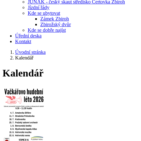
JUNÁK - český skaut středisko Čertovka Zbiroh
Jízdní řády
Kde se ubytovat
Zámek Zbiroh
Zbirožský dvůr
Kde se dobře najíst
Úřední deska
Kontakt
Úvodní stránka
Kalendář
Kalendář