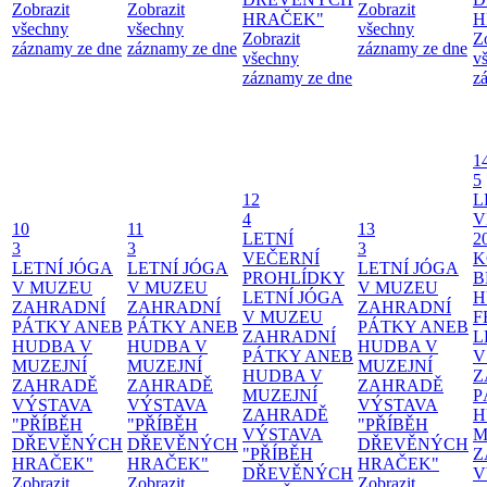
Zobrazit
Zobrazit
Zobrazit
HRAČEK"
H
všechny
všechny
všechny
Zobrazit
Z
záznamy ze dne
záznamy ze dne
záznamy ze dne
všechny
v
záznamy ze dne
z
1
5
12
L
4
V
10
11
13
LETNÍ
2
3
3
3
VEČERNÍ
K
LETNÍ JÓGA
LETNÍ JÓGA
LETNÍ JÓGA
PROHLÍDKY
B
V MUZEU
V MUZEU
V MUZEU
LETNÍ JÓGA
H
ZAHRADNÍ
ZAHRADNÍ
ZAHRADNÍ
V MUZEU
F
PÁTKY ANEB
PÁTKY ANEB
PÁTKY ANEB
ZAHRADNÍ
L
HUDBA V
HUDBA V
HUDBA V
PÁTKY ANEB
V
MUZEJNÍ
MUZEJNÍ
MUZEJNÍ
HUDBA V
Z
ZAHRADĚ
ZAHRADĚ
ZAHRADĚ
MUZEJNÍ
P
VÝSTAVA
VÝSTAVA
VÝSTAVA
ZAHRADĚ
H
"PŘÍBĚH
"PŘÍBĚH
"PŘÍBĚH
VÝSTAVA
M
DŘEVĚNÝCH
DŘEVĚNÝCH
DŘEVĚNÝCH
"PŘÍBĚH
Z
HRAČEK"
HRAČEK"
HRAČEK"
DŘEVĚNÝCH
V
Zobrazit
Zobrazit
Zobrazit