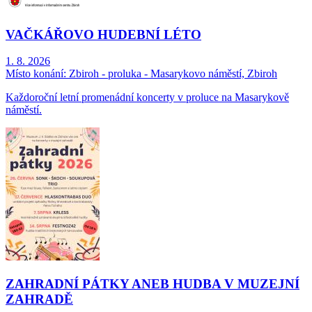
VAČKÁŘOVO HUDEBNÍ LÉTO
1. 8. 2026
Místo konání:
Zbiroh - proluka - Masarykovo náměstí, Zbiroh
Každoroční letní promenádní koncerty v proluce na Masarykově
náměstí.
ZAHRADNÍ PÁTKY ANEB HUDBA V MUZEJNÍ
ZAHRADĚ