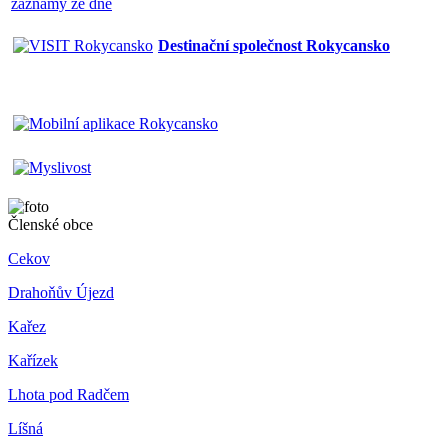
záznamy ze dne
Destinační společnost Rokycansko
Členské obce
Cekov
Drahoňův Újezd
Kařez
Kařízek
Lhota pod Radčem
Líšná