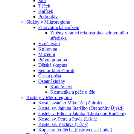
Sirá
Týček
Kařízek
Podmokly
Služby v Mikroregionu
Zdravotnická zařízení
Změny v rámci rekonstrukce zdravotního
střediska
Vzdělávání
Knihovna
Muzeum
Právní poradna
Dětská skupina
Senior klub Zbiroh
Česká pošta
Ostatní služby
Kadeřnictví
Kosmetika a péče o tělo
Kostely v Mikroregionu
Kostel svatého Mikuláše (Zbiroh)
Kostel sv. Jakuba Staršího (Drahoňův Újezd)
kostel sv. Filipa a Jakuba (Lhota pod Radčem)
Kostel sv. Petra a Pavla (Líšná)
Kostel sv. Václava (Líšná)
Kaple sv. Vojtěcha (Ostrovec - Lhotka)