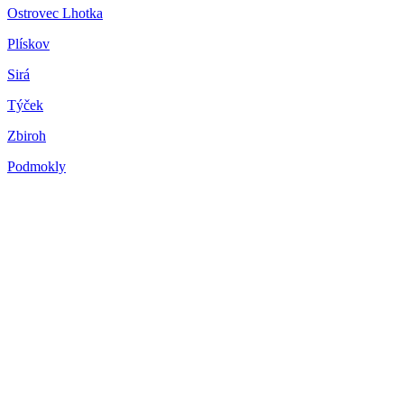
Ostrovec Lhotka
Plískov
Sirá
Týček
Zbiroh
Podmokly