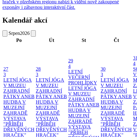
hraček v plzeňském regionu nabízí k vidění nově zakoupené
exponáty i zábavnou interaktivní část.
Kalendář akcí
Srpen
2026
Po
Út
St
Čt
3
29
4
4
27
28
30
S
LETNÍ
3
3
3
V
VEČERNÍ
LETNÍ JÓGA
LETNÍ JÓGA
LETNÍ JÓGA
M
PROHLÍDKY
V MUZEU
V MUZEU
V MUZEU
Z
LETNÍ JÓGA
ZAHRADNÍ
ZAHRADNÍ
ZAHRADNÍ
L
V MUZEU
PÁTKY ANEB
PÁTKY ANEB
PÁTKY ANEB
V
ZAHRADNÍ
HUDBA V
HUDBA V
HUDBA V
Z
PÁTKY ANEB
MUZEJNÍ
MUZEJNÍ
MUZEJNÍ
P
HUDBA V
ZAHRADĚ
ZAHRADĚ
ZAHRADĚ
H
MUZEJNÍ
VÝSTAVA
VÝSTAVA
VÝSTAVA
M
ZAHRADĚ
"PŘÍBĚH
"PŘÍBĚH
"PŘÍBĚH
Z
VÝSTAVA
DŘEVĚNÝCH
DŘEVĚNÝCH
DŘEVĚNÝCH
V
"PŘÍBĚH
HRAČEK"
HRAČEK"
HRAČEK"
"