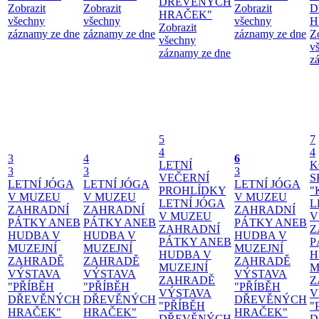
DŘEVĚNÝCH
Zobrazit
Zobrazit
Zobrazit
D
HRAČEK"
všechny
všechny
všechny
H
Zobrazit
záznamy ze dne
záznamy ze dne
záznamy ze dne
Z
všechny
v
záznamy ze dne
z
5
7
4
4
3
4
6
LETNÍ
K
3
3
3
VEČERNÍ
S
LETNÍ JÓGA
LETNÍ JÓGA
LETNÍ JÓGA
PROHLÍDKY
"
V MUZEU
V MUZEU
V MUZEU
LETNÍ JÓGA
L
ZAHRADNÍ
ZAHRADNÍ
ZAHRADNÍ
V MUZEU
V
PÁTKY ANEB
PÁTKY ANEB
PÁTKY ANEB
ZAHRADNÍ
Z
HUDBA V
HUDBA V
HUDBA V
PÁTKY ANEB
P
MUZEJNÍ
MUZEJNÍ
MUZEJNÍ
HUDBA V
H
ZAHRADĚ
ZAHRADĚ
ZAHRADĚ
MUZEJNÍ
M
VÝSTAVA
VÝSTAVA
VÝSTAVA
ZAHRADĚ
Z
"PŘÍBĚH
"PŘÍBĚH
"PŘÍBĚH
VÝSTAVA
V
DŘEVĚNÝCH
DŘEVĚNÝCH
DŘEVĚNÝCH
"PŘÍBĚH
"
HRAČEK"
HRAČEK"
HRAČEK"
DŘEVĚNÝCH
D