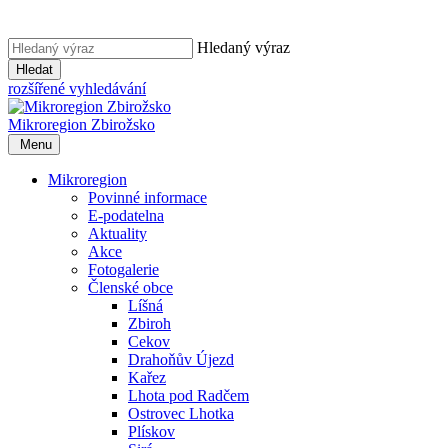
Hledaný výraz
Hledat
rozšířené vyhledávání
Mikroregion
Zbirožsko
Menu
Mikroregion
Povinné informace
E-podatelna
Aktuality
Akce
Fotogalerie
Členské obce
Líšná
Zbiroh
Cekov
Drahoňův Újezd
Kařez
Lhota pod Radčem
Ostrovec Lhotka
Plískov