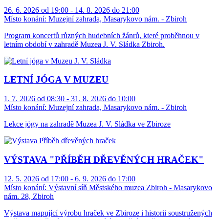
26. 6. 2026 od 19:00 - 14. 8. 2026 do 21:00
Místo konání:
Muzejní zahrada, Masarykovo nám. - Zbiroh
Program koncertů různých hudebních žánrů, které proběhnou v
letním období v zahradě Muzea J. V. Sládka Zbiroh.
LETNÍ JÓGA V MUZEU
1. 7. 2026 od 08:30 - 31. 8. 2026 do 10:00
Místo konání:
Muzejní zahrada, Masarykovo nám. - Zbiroh
Lekce jógy na zahradě Muzea J. V. Sládka ve Zbiroze
VÝSTAVA "PŘÍBĚH DŘEVĚNÝCH HRAČEK"
12. 5. 2026 od 17:00 - 6. 9. 2026 do 17:00
Místo konání:
Výstavní síň Městského muzea Zbiroh - Masarykovo
nám. 28, Zbiroh
Výstava mapující výrobu hraček ve Zbiroze i historii soustružených