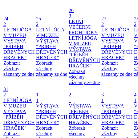
26
3
24
25
27
2
LETNÍ
2
2
2
2
VEČERNÍ
LETNÍ JÓGA
LETNÍ JÓGA
LETNÍ JÓGA
L
PROHLÍDKY
V MUZEU
V MUZEU
V MUZEU
V
LETNÍ JÓGA
VÝSTAVA
VÝSTAVA
VÝSTAVA
V
V MUZEU
"PŘÍBĚH
"PŘÍBĚH
"PŘÍBĚH
"
VÝSTAVA
DŘEVĚNÝCH
DŘEVĚNÝCH
DŘEVĚNÝCH
D
"PŘÍBĚH
HRAČEK"
HRAČEK"
HRAČEK"
H
DŘEVĚNÝCH
Zobrazit
Zobrazit
Zobrazit
Z
HRAČEK"
všechny
všechny
všechny
v
Zobrazit
záznamy ze dne
záznamy ze dne
záznamy ze dne
z
všechny
záznamy ze dne
31
2
1
2
3
4
LETNÍ JÓGA
1
1
1
1
V MUZEU
VÝSTAVA
VÝSTAVA
VÝSTAVA
V
VÝSTAVA
"PŘÍBĚH
"PŘÍBĚH
"PŘÍBĚH
"
"PŘÍBĚH
DŘEVĚNÝCH
DŘEVĚNÝCH
DŘEVĚNÝCH
D
DŘEVĚNÝCH
HRAČEK"
HRAČEK"
HRAČEK"
H
HRAČEK"
Zobrazit
Zobrazit
Zobrazit
Z
Zobrazit
všechny
všechny
všechny
v