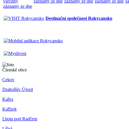
všechny
záznamy ze dne
záznamy ze dne
záznamy ze dne
z
záznamy ze dne
Destinační společnost Rokycansko
Členské obce
Cekov
Drahoňův Újezd
Kařez
Kařízek
Lhota pod Radčem
Líšná