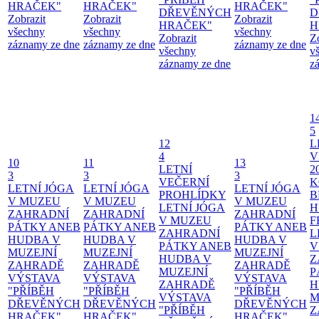
HRAČEK"
HRAČEK"
HRAČEK"
DŘEVĚNÝCH
D
Zobrazit
Zobrazit
Zobrazit
HRAČEK"
H
všechny
všechny
všechny
Zobrazit
Z
záznamy ze dne
záznamy ze dne
záznamy ze dne
všechny
v
záznamy ze dne
z
1
5
12
L
4
V
10
11
13
LETNÍ
2
3
3
3
VEČERNÍ
K
LETNÍ JÓGA
LETNÍ JÓGA
LETNÍ JÓGA
PROHLÍDKY
B
V MUZEU
V MUZEU
V MUZEU
LETNÍ JÓGA
H
ZAHRADNÍ
ZAHRADNÍ
ZAHRADNÍ
V MUZEU
F
PÁTKY ANEB
PÁTKY ANEB
PÁTKY ANEB
ZAHRADNÍ
L
HUDBA V
HUDBA V
HUDBA V
PÁTKY ANEB
V
MUZEJNÍ
MUZEJNÍ
MUZEJNÍ
HUDBA V
Z
ZAHRADĚ
ZAHRADĚ
ZAHRADĚ
MUZEJNÍ
P
VÝSTAVA
VÝSTAVA
VÝSTAVA
ZAHRADĚ
H
"PŘÍBĚH
"PŘÍBĚH
"PŘÍBĚH
VÝSTAVA
M
DŘEVĚNÝCH
DŘEVĚNÝCH
DŘEVĚNÝCH
"PŘÍBĚH
Z
HRAČEK"
HRAČEK"
HRAČEK"