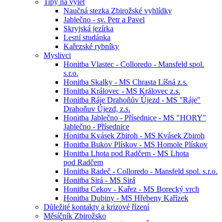
Tipy na výlet
Naučná stezka Zbirožské vyhlídky
Jablečno - sv. Petr a Pavel
Skryjská jezírka
Lesní studánka
Kařezské rybníky
Myslivci
Honitba Vlastec - Colloredo - Mansfeld spol.
s.r.o.
Honitba Skalky - MS Chrasta Líšná z.s.
Honitba Královec - MS Královec z.s.
Honitba Ráje Drahoňův Újezd - MS "Ráje"
Drahoňuv Újezd, z.s.
Honitba Jablečno - Přísednice - MS "HORY"
Jablečno - Přísednice
Honitba Kvásek Zbiroh - MS Kvásek Zbiroh
Honitba Bukov Plískov - MS Homole Plískov
Honitba Lhota pod Radčem - MS Lhota
pod Radčem
Honitba Radeč - Colloredo - Mansfeld spol. s.r.o.
Honitba Sirá - MS Sirá
Honitba Cekov - Kařez - MS Borecký vrch
Honitba Dubiny - MS Hřebeny Kařízek
Důležité kontakty a krizové řízení
Měsíčník Zbirožsko