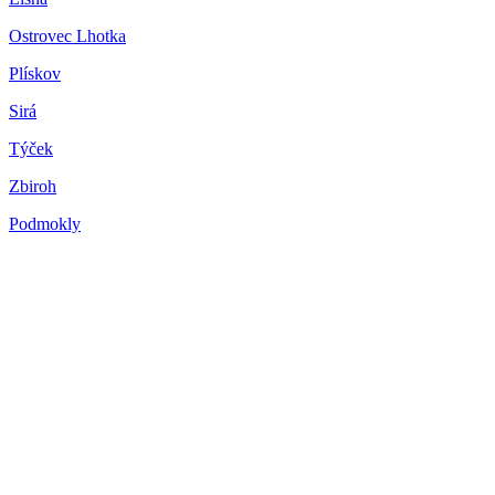
Ostrovec Lhotka
Plískov
Sirá
Týček
Zbiroh
Podmokly