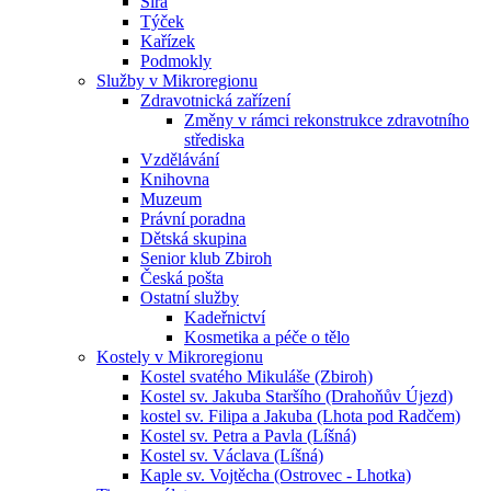
Sirá
Týček
Kařízek
Podmokly
Služby v Mikroregionu
Zdravotnická zařízení
Změny v rámci rekonstrukce zdravotního
střediska
Vzdělávání
Knihovna
Muzeum
Právní poradna
Dětská skupina
Senior klub Zbiroh
Česká pošta
Ostatní služby
Kadeřnictví
Kosmetika a péče o tělo
Kostely v Mikroregionu
Kostel svatého Mikuláše (Zbiroh)
Kostel sv. Jakuba Staršího (Drahoňův Újezd)
kostel sv. Filipa a Jakuba (Lhota pod Radčem)
Kostel sv. Petra a Pavla (Líšná)
Kostel sv. Václava (Líšná)
Kaple sv. Vojtěcha (Ostrovec - Lhotka)