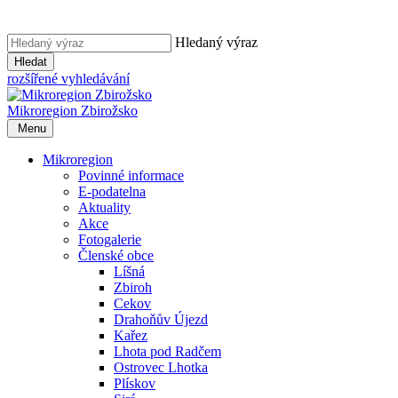
Hledaný výraz
Hledat
rozšířené vyhledávání
Mikroregion
Zbirožsko
Menu
Mikroregion
Povinné informace
E-podatelna
Aktuality
Akce
Fotogalerie
Členské obce
Líšná
Zbiroh
Cekov
Drahoňův Újezd
Kařez
Lhota pod Radčem
Ostrovec Lhotka
Plískov