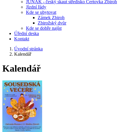
JUNÁK - český skaut středisko Čertovka Zbiroh
Jízdní řády
Kde se ubytovat
Zámek Zbiroh
Zbirožský dvůr
Kde se dobře najíst
Úřední deska
Kontakt
Úvodní stránka
Kalendář
Kalendář