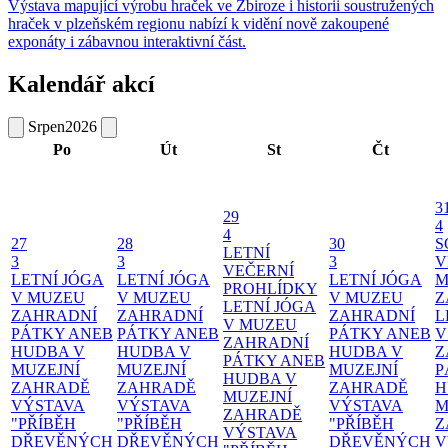
Výstava mapující výrobu hraček ve Zbiroze i historii soustružených
hraček v plzeňském regionu nabízí k vidění nově zakoupené
exponáty i zábavnou interaktivní část.
Kalendář akcí
Srpen
2026
Po
Út
St
Čt
3
29
4
4
27
28
30
S
LETNÍ
3
3
3
V
VEČERNÍ
LETNÍ JÓGA
LETNÍ JÓGA
LETNÍ JÓGA
M
PROHLÍDKY
V MUZEU
V MUZEU
V MUZEU
Z
LETNÍ JÓGA
ZAHRADNÍ
ZAHRADNÍ
ZAHRADNÍ
L
V MUZEU
PÁTKY ANEB
PÁTKY ANEB
PÁTKY ANEB
V
ZAHRADNÍ
HUDBA V
HUDBA V
HUDBA V
Z
PÁTKY ANEB
MUZEJNÍ
MUZEJNÍ
MUZEJNÍ
P
HUDBA V
ZAHRADĚ
ZAHRADĚ
ZAHRADĚ
H
MUZEJNÍ
VÝSTAVA
VÝSTAVA
VÝSTAVA
M
ZAHRADĚ
"PŘÍBĚH
"PŘÍBĚH
"PŘÍBĚH
Z
VÝSTAVA
DŘEVĚNÝCH
DŘEVĚNÝCH
DŘEVĚNÝCH
V