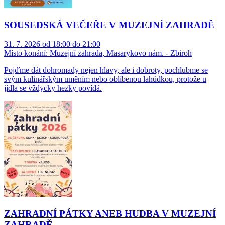
SOUSEDSKÁ VEČEŘE V MUZEJNÍ ZAHRADĚ
31. 7. 2026 od 18:00 do 21:00
Místo konání:
Muzejní zahrada, Masarykovo nám. - Zbiroh
Pojďme dát dohromady nejen hlavy, ale i dobroty, pochlubme se
svým kulinářským uměním nebo oblíbenou lahůdkou, protože u
jídla se vždycky hezky povídá.
ZAHRADNÍ PÁTKY ANEB HUDBA V MUZEJNÍ
ZAHRADĚ