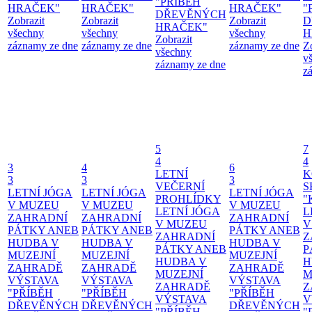
"PŘÍBĚH
HRAČEK"
HRAČEK"
HRAČEK"
"
DŘEVĚNÝCH
Zobrazit
Zobrazit
Zobrazit
D
HRAČEK"
všechny
všechny
všechny
H
Zobrazit
záznamy ze dne
záznamy ze dne
záznamy ze dne
Z
všechny
v
záznamy ze dne
z
5
7
4
4
3
4
6
LETNÍ
K
3
3
3
VEČERNÍ
S
LETNÍ JÓGA
LETNÍ JÓGA
LETNÍ JÓGA
PROHLÍDKY
"
V MUZEU
V MUZEU
V MUZEU
LETNÍ JÓGA
L
ZAHRADNÍ
ZAHRADNÍ
ZAHRADNÍ
V MUZEU
V
PÁTKY ANEB
PÁTKY ANEB
PÁTKY ANEB
ZAHRADNÍ
Z
HUDBA V
HUDBA V
HUDBA V
PÁTKY ANEB
P
MUZEJNÍ
MUZEJNÍ
MUZEJNÍ
HUDBA V
H
ZAHRADĚ
ZAHRADĚ
ZAHRADĚ
MUZEJNÍ
M
VÝSTAVA
VÝSTAVA
VÝSTAVA
ZAHRADĚ
Z
"PŘÍBĚH
"PŘÍBĚH
"PŘÍBĚH
VÝSTAVA
V
DŘEVĚNÝCH
DŘEVĚNÝCH
DŘEVĚNÝCH
"PŘÍBĚH
"