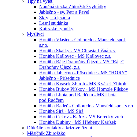
Tipy na výlet
Naučná stezka Zbirožské vyhlídky
Jablečno - sv. Petr a Pavel
Skryjská jezírka
Lesní studánka
Kařezské rybníky
Myslivci
Honitba Vlastec - Colloredo - Mansfeld spol.
s.r.o.
Honitba Skalky - MS Chrasta Líšná z.s.
Honitba Královec - MS Královec z.s.
Honitba Ráje Drahoňův Újezd - MS "Ráje"
Drahoňuv Újezd, z.s.
Honitba Jablečno - Přísednice - MS "HORY"
Jablečno - Přísednice
Honitba Kvásek Zbiroh - MS Kvásek Zbiroh
Honitba Bukov Plískov - MS Homole Plískov
Honitba Lhota pod Radčem - MS Lhota
pod Radčem
Honitba Radeč - Colloredo - Mansfeld spol. s.r.o.
Honitba Sirá - MS Sirá
Honitba Cekov - Kařez - MS Borecký vrch
Honitba Dubiny - MS Hřebeny Kařízek
Důležité kontakty a krizové řízení
Měsíčník Zbirožsko