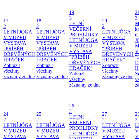
19
2
3
3
17
18
20
LETNÍ
M
2
2
2
VEČERNÍ
kr
LETNÍ JÓGA
LETNÍ JÓGA
LETNÍ JÓGA
PROHLÍDKY
d
V MUZEU
V MUZEU
V MUZEU
LETNÍ JÓGA
J
VÝSTAVA
VÝSTAVA
VÝSTAVA
V MUZEU
M
"PŘÍBĚH
"PŘÍBĚH
"PŘÍBĚH
VÝSTAVA
V
DŘEVĚNÝCH
DŘEVĚNÝCH
DŘEVĚNÝCH
"PŘÍBĚH
"
HRAČEK"
HRAČEK"
HRAČEK"
DŘEVĚNÝCH
D
Zobrazit
Zobrazit
Zobrazit
HRAČEK"
H
všechny
všechny
všechny
Zobrazit
Z
záznamy ze dne
záznamy ze dne
záznamy ze dne
všechny
v
záznamy ze dne
z
26
3
24
25
27
2
LETNÍ
2
2
2
2
VEČERNÍ
LETNÍ JÓGA
LETNÍ JÓGA
LETNÍ JÓGA
L
PROHLÍDKY
V MUZEU
V MUZEU
V MUZEU
V
LETNÍ JÓGA
VÝSTAVA
VÝSTAVA
VÝSTAVA
V