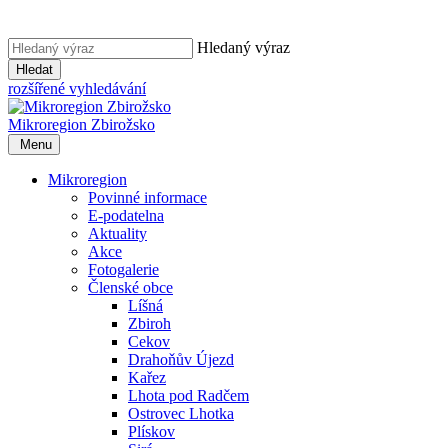
Hledaný výraz
Hledat
rozšířené vyhledávání
Mikroregion
Zbirožsko
Menu
Mikroregion
Povinné informace
E-podatelna
Aktuality
Akce
Fotogalerie
Členské obce
Líšná
Zbiroh
Cekov
Drahoňův Újezd
Kařez
Lhota pod Radčem
Ostrovec Lhotka
Plískov