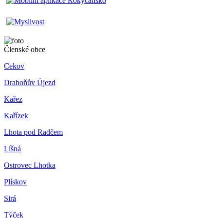
Členské obce
Cekov
Drahoňův Újezd
Kařez
Kařízek
Lhota pod Radčem
Líšná
Ostrovec Lhotka
Plískov
Sirá
Týček