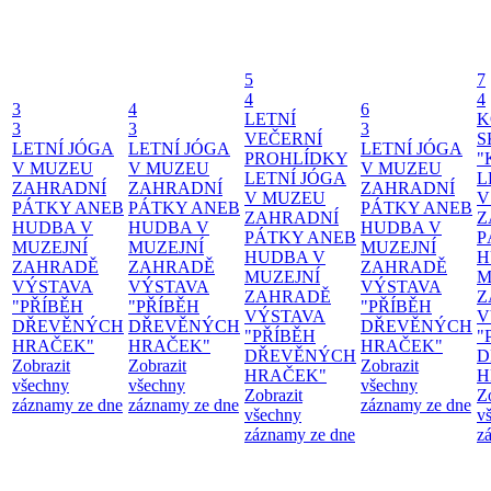
5
7
4
4
3
4
6
LETNÍ
K
3
3
3
VEČERNÍ
S
LETNÍ JÓGA
LETNÍ JÓGA
LETNÍ JÓGA
PROHLÍDKY
"
V MUZEU
V MUZEU
V MUZEU
LETNÍ JÓGA
L
ZAHRADNÍ
ZAHRADNÍ
ZAHRADNÍ
V MUZEU
V
PÁTKY ANEB
PÁTKY ANEB
PÁTKY ANEB
ZAHRADNÍ
Z
HUDBA V
HUDBA V
HUDBA V
PÁTKY ANEB
P
MUZEJNÍ
MUZEJNÍ
MUZEJNÍ
HUDBA V
H
ZAHRADĚ
ZAHRADĚ
ZAHRADĚ
MUZEJNÍ
M
VÝSTAVA
VÝSTAVA
VÝSTAVA
ZAHRADĚ
Z
"PŘÍBĚH
"PŘÍBĚH
"PŘÍBĚH
VÝSTAVA
V
DŘEVĚNÝCH
DŘEVĚNÝCH
DŘEVĚNÝCH
"PŘÍBĚH
"
HRAČEK"
HRAČEK"
HRAČEK"
DŘEVĚNÝCH
D
Zobrazit
Zobrazit
Zobrazit
HRAČEK"
H
všechny
všechny
všechny
Zobrazit
Z
záznamy ze dne
záznamy ze dne
záznamy ze dne
všechny
v
záznamy ze dne
z