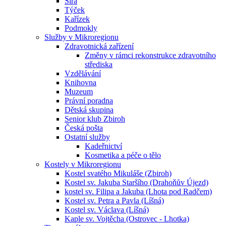
Sirá
Týček
Kařízek
Podmokly
Služby v Mikroregionu
Zdravotnická zařízení
Změny v rámci rekonstrukce zdravotního
střediska
Vzdělávání
Knihovna
Muzeum
Právní poradna
Dětská skupina
Senior klub Zbiroh
Česká pošta
Ostatní služby
Kadeřnictví
Kosmetika a péče o tělo
Kostely v Mikroregionu
Kostel svatého Mikuláše (Zbiroh)
Kostel sv. Jakuba Staršího (Drahoňův Újezd)
kostel sv. Filipa a Jakuba (Lhota pod Radčem)
Kostel sv. Petra a Pavla (Líšná)
Kostel sv. Václava (Líšná)
Kaple sv. Vojtěcha (Ostrovec - Lhotka)