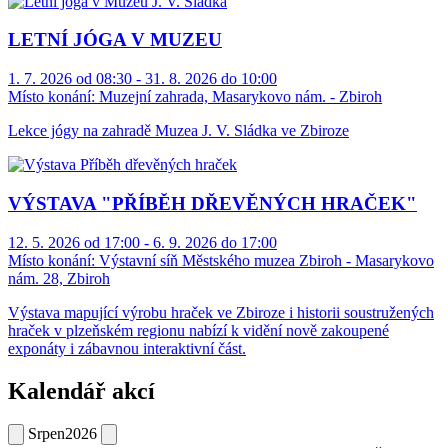
LETNÍ JÓGA V MUZEU
1. 7. 2026 od 08:30 - 31. 8. 2026 do 10:00
Místo konání:
Muzejní zahrada, Masarykovo nám. - Zbiroh
Lekce jógy na zahradě Muzea J. V. Sládka ve Zbiroze
VÝSTAVA "PŘÍBĚH DŘEVĚNÝCH HRAČEK"
12. 5. 2026 od 17:00 - 6. 9. 2026 do 17:00
Místo konání:
Výstavní síň Městského muzea Zbiroh - Masarykovo
nám. 28, Zbiroh
Výstava mapující výrobu hraček ve Zbiroze i historii soustružených
hraček v plzeňském regionu nabízí k vidění nově zakoupené
exponáty i zábavnou interaktivní část.
Kalendář akcí
Srpen
2026