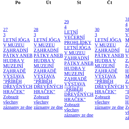
Po
Út
St
Čt
3
29
4
4
27
28
30
S
LETNÍ
3
3
3
V
VEČERNÍ
LETNÍ JÓGA
LETNÍ JÓGA
LETNÍ JÓGA
M
PROHLÍDKY
V MUZEU
V MUZEU
V MUZEU
Z
LETNÍ JÓGA
ZAHRADNÍ
ZAHRADNÍ
ZAHRADNÍ
L
V MUZEU
PÁTKY ANEB
PÁTKY ANEB
PÁTKY ANEB
V
ZAHRADNÍ
HUDBA V
HUDBA V
HUDBA V
Z
PÁTKY ANEB
MUZEJNÍ
MUZEJNÍ
MUZEJNÍ
P
HUDBA V
ZAHRADĚ
ZAHRADĚ
ZAHRADĚ
H
MUZEJNÍ
VÝSTAVA
VÝSTAVA
VÝSTAVA
M
ZAHRADĚ
"PŘÍBĚH
"PŘÍBĚH
"PŘÍBĚH
Z
VÝSTAVA
DŘEVĚNÝCH
DŘEVĚNÝCH
DŘEVĚNÝCH
V
"PŘÍBĚH
HRAČEK"
HRAČEK"
HRAČEK"
"
DŘEVĚNÝCH
Zobrazit
Zobrazit
Zobrazit
D
HRAČEK"
všechny
všechny
všechny
H
Zobrazit
záznamy ze dne
záznamy ze dne
záznamy ze dne
Z
všechny
v
záznamy ze dne
z