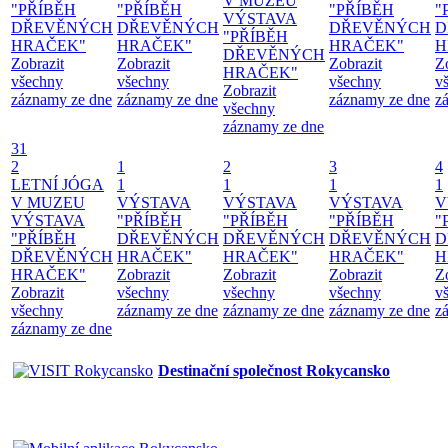
V MUZEU
"PŘÍBĚH
"PŘÍBĚH
"PŘÍBĚH
"
VÝSTAVA
DŘEVĚNÝCH
DŘEVĚNÝCH
DŘEVĚNÝCH
D
"PŘÍBĚH
HRAČEK"
HRAČEK"
HRAČEK"
H
DŘEVĚNÝCH
Zobrazit
Zobrazit
Zobrazit
Z
HRAČEK"
všechny
všechny
všechny
v
Zobrazit
záznamy ze dne
záznamy ze dne
záznamy ze dne
z
všechny
záznamy ze dne
31
2
1
2
3
4
LETNÍ JÓGA
1
1
1
1
V MUZEU
VÝSTAVA
VÝSTAVA
VÝSTAVA
V
VÝSTAVA
"PŘÍBĚH
"PŘÍBĚH
"PŘÍBĚH
"
"PŘÍBĚH
DŘEVĚNÝCH
DŘEVĚNÝCH
DŘEVĚNÝCH
D
DŘEVĚNÝCH
HRAČEK"
HRAČEK"
HRAČEK"
H
HRAČEK"
Zobrazit
Zobrazit
Zobrazit
Z
Zobrazit
všechny
všechny
všechny
v
všechny
záznamy ze dne
záznamy ze dne
záznamy ze dne
z
záznamy ze dne
Destinační společnost Rokycansko