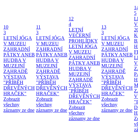
1
5
12
L
4
V
10
11
13
LETNÍ
2
3
3
3
VEČERNÍ
K
LETNÍ JÓGA
LETNÍ JÓGA
LETNÍ JÓGA
PROHLÍDKY
B
V MUZEU
V MUZEU
V MUZEU
LETNÍ JÓGA
H
ZAHRADNÍ
ZAHRADNÍ
ZAHRADNÍ
V MUZEU
F
PÁTKY ANEB
PÁTKY ANEB
PÁTKY ANEB
ZAHRADNÍ
L
HUDBA V
HUDBA V
HUDBA V
PÁTKY ANEB
V
MUZEJNÍ
MUZEJNÍ
MUZEJNÍ
HUDBA V
Z
ZAHRADĚ
ZAHRADĚ
ZAHRADĚ
MUZEJNÍ
P
VÝSTAVA
VÝSTAVA
VÝSTAVA
ZAHRADĚ
H
"PŘÍBĚH
"PŘÍBĚH
"PŘÍBĚH
VÝSTAVA
M
DŘEVĚNÝCH
DŘEVĚNÝCH
DŘEVĚNÝCH
"PŘÍBĚH
Z
HRAČEK"
HRAČEK"
HRAČEK"
DŘEVĚNÝCH
V
Zobrazit
Zobrazit
Zobrazit
HRAČEK"
"
všechny
všechny
všechny
Zobrazit
D
záznamy ze dne
záznamy ze dne
záznamy ze dne
všechny
H
záznamy ze dne
Z
v
z