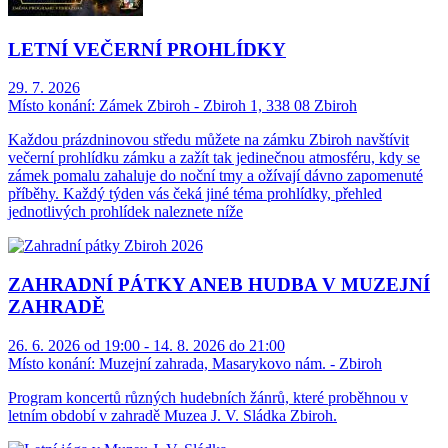
LETNÍ VEČERNÍ PROHLÍDKY
29. 7. 2026
Místo konání:
Zámek Zbiroh - Zbiroh 1, 338 08 Zbiroh
Každou prázdninovou středu můžete na zámku Zbiroh navštívit
večerní prohlídku zámku a zažít tak jedinečnou atmosféru, kdy se
zámek pomalu zahaluje do noční tmy a ožívají dávno zapomenuté
příběhy. Každý týden vás čeká jiné téma prohlídky, přehled
jednotlivých prohlídek naleznete níže
ZAHRADNÍ PÁTKY ANEB HUDBA V MUZEJNÍ
ZAHRADĚ
26. 6. 2026 od 19:00 - 14. 8. 2026 do 21:00
Místo konání:
Muzejní zahrada, Masarykovo nám. - Zbiroh
Program koncertů různých hudebních žánrů, které proběhnou v
letním období v zahradě Muzea J. V. Sládka Zbiroh.