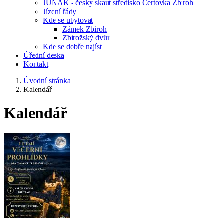
JUNÁK - český skaut středisko Čertovka Zbiroh
Jízdní řády
Kde se ubytovat
Zámek Zbiroh
Zbirožský dvůr
Kde se dobře najíst
Úřední deska
Kontakt
Úvodní stránka
Kalendář
Kalendář