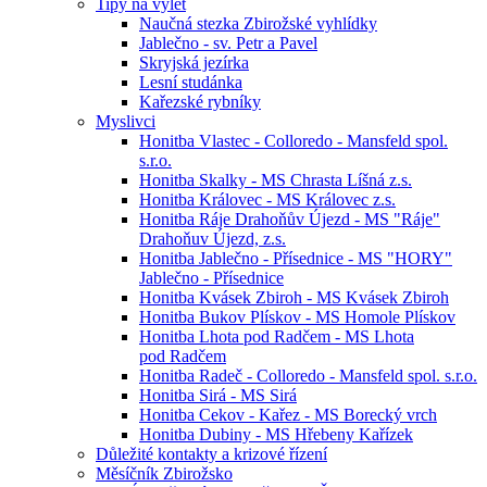
Tipy na výlet
Naučná stezka Zbirožské vyhlídky
Jablečno - sv. Petr a Pavel
Skryjská jezírka
Lesní studánka
Kařezské rybníky
Myslivci
Honitba Vlastec - Colloredo - Mansfeld spol.
s.r.o.
Honitba Skalky - MS Chrasta Líšná z.s.
Honitba Královec - MS Královec z.s.
Honitba Ráje Drahoňův Újezd - MS "Ráje"
Drahoňuv Újezd, z.s.
Honitba Jablečno - Přísednice - MS "HORY"
Jablečno - Přísednice
Honitba Kvásek Zbiroh - MS Kvásek Zbiroh
Honitba Bukov Plískov - MS Homole Plískov
Honitba Lhota pod Radčem - MS Lhota
pod Radčem
Honitba Radeč - Colloredo - Mansfeld spol. s.r.o.
Honitba Sirá - MS Sirá
Honitba Cekov - Kařez - MS Borecký vrch
Honitba Dubiny - MS Hřebeny Kařízek
Důležité kontakty a krizové řízení
Měsíčník Zbirožsko