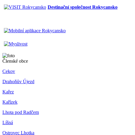
Destinační společnost Rokycansko
Členské obce
Cekov
Drahoňův Újezd
Kařez
Kařízek
Lhota pod Radčem
Líšná
Ostrovec Lhotka