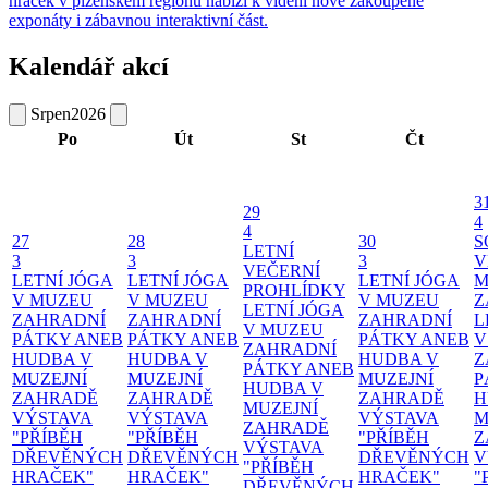
hraček v plzeňském regionu nabízí k vidění nově zakoupené
exponáty i zábavnou interaktivní část.
Kalendář akcí
Srpen
2026
Po
Út
St
Čt
3
29
4
4
27
28
30
S
LETNÍ
3
3
3
V
VEČERNÍ
LETNÍ JÓGA
LETNÍ JÓGA
LETNÍ JÓGA
M
PROHLÍDKY
V MUZEU
V MUZEU
V MUZEU
Z
LETNÍ JÓGA
ZAHRADNÍ
ZAHRADNÍ
ZAHRADNÍ
L
V MUZEU
PÁTKY ANEB
PÁTKY ANEB
PÁTKY ANEB
V
ZAHRADNÍ
HUDBA V
HUDBA V
HUDBA V
Z
PÁTKY ANEB
MUZEJNÍ
MUZEJNÍ
MUZEJNÍ
P
HUDBA V
ZAHRADĚ
ZAHRADĚ
ZAHRADĚ
H
MUZEJNÍ
VÝSTAVA
VÝSTAVA
VÝSTAVA
M
ZAHRADĚ
"PŘÍBĚH
"PŘÍBĚH
"PŘÍBĚH
Z
VÝSTAVA
DŘEVĚNÝCH
DŘEVĚNÝCH
DŘEVĚNÝCH
V
"PŘÍBĚH
HRAČEK"
HRAČEK"
HRAČEK"
"
DŘEVĚNÝCH