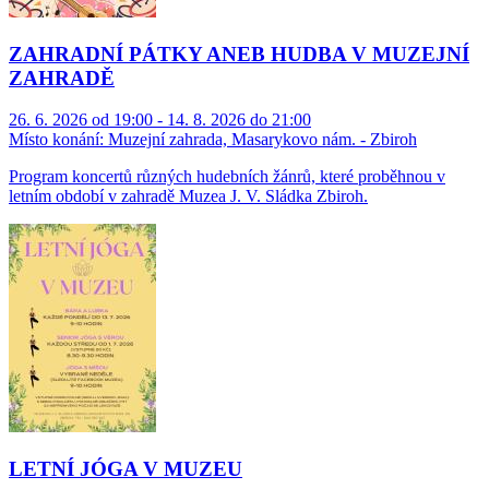
ZAHRADNÍ PÁTKY ANEB HUDBA V MUZEJNÍ
ZAHRADĚ
26. 6. 2026 od 19:00 - 14. 8. 2026 do 21:00
Místo konání:
Muzejní zahrada, Masarykovo nám. - Zbiroh
Program koncertů různých hudebních žánrů, které proběhnou v
letním období v zahradě Muzea J. V. Sládka Zbiroh.
LETNÍ JÓGA V MUZEU