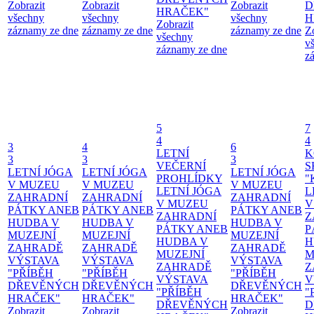
Zobrazit
Zobrazit
Zobrazit
D
HRAČEK"
všechny
všechny
všechny
H
Zobrazit
záznamy ze dne
záznamy ze dne
záznamy ze dne
Z
všechny
v
záznamy ze dne
z
5
7
4
4
3
4
6
LETNÍ
K
3
3
3
VEČERNÍ
S
LETNÍ JÓGA
LETNÍ JÓGA
LETNÍ JÓGA
PROHLÍDKY
"
V MUZEU
V MUZEU
V MUZEU
LETNÍ JÓGA
L
ZAHRADNÍ
ZAHRADNÍ
ZAHRADNÍ
V MUZEU
V
PÁTKY ANEB
PÁTKY ANEB
PÁTKY ANEB
ZAHRADNÍ
Z
HUDBA V
HUDBA V
HUDBA V
PÁTKY ANEB
P
MUZEJNÍ
MUZEJNÍ
MUZEJNÍ
HUDBA V
H
ZAHRADĚ
ZAHRADĚ
ZAHRADĚ
MUZEJNÍ
M
VÝSTAVA
VÝSTAVA
VÝSTAVA
ZAHRADĚ
Z
"PŘÍBĚH
"PŘÍBĚH
"PŘÍBĚH
VÝSTAVA
V
DŘEVĚNÝCH
DŘEVĚNÝCH
DŘEVĚNÝCH
"PŘÍBĚH
"
HRAČEK"
HRAČEK"
HRAČEK"
DŘEVĚNÝCH
D
Zobrazit
Zobrazit
Zobrazit