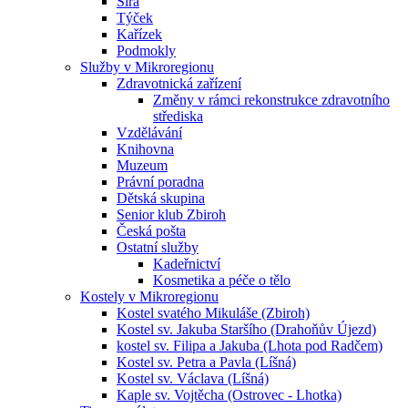
Sirá
Týček
Kařízek
Podmokly
Služby v Mikroregionu
Zdravotnická zařízení
Změny v rámci rekonstrukce zdravotního
střediska
Vzdělávání
Knihovna
Muzeum
Právní poradna
Dětská skupina
Senior klub Zbiroh
Česká pošta
Ostatní služby
Kadeřnictví
Kosmetika a péče o tělo
Kostely v Mikroregionu
Kostel svatého Mikuláše (Zbiroh)
Kostel sv. Jakuba Staršího (Drahoňův Újezd)
kostel sv. Filipa a Jakuba (Lhota pod Radčem)
Kostel sv. Petra a Pavla (Líšná)
Kostel sv. Václava (Líšná)
Kaple sv. Vojtěcha (Ostrovec - Lhotka)