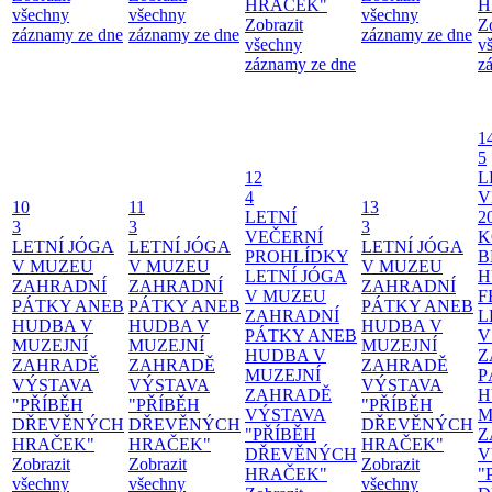
HRAČEK"
H
všechny
všechny
všechny
Zobrazit
Z
záznamy ze dne
záznamy ze dne
záznamy ze dne
všechny
v
záznamy ze dne
z
1
5
12
L
4
V
10
11
13
LETNÍ
2
3
3
3
VEČERNÍ
K
LETNÍ JÓGA
LETNÍ JÓGA
LETNÍ JÓGA
PROHLÍDKY
B
V MUZEU
V MUZEU
V MUZEU
LETNÍ JÓGA
H
ZAHRADNÍ
ZAHRADNÍ
ZAHRADNÍ
V MUZEU
F
PÁTKY ANEB
PÁTKY ANEB
PÁTKY ANEB
ZAHRADNÍ
L
HUDBA V
HUDBA V
HUDBA V
PÁTKY ANEB
V
MUZEJNÍ
MUZEJNÍ
MUZEJNÍ
HUDBA V
Z
ZAHRADĚ
ZAHRADĚ
ZAHRADĚ
MUZEJNÍ
P
VÝSTAVA
VÝSTAVA
VÝSTAVA
ZAHRADĚ
H
"PŘÍBĚH
"PŘÍBĚH
"PŘÍBĚH
VÝSTAVA
M
DŘEVĚNÝCH
DŘEVĚNÝCH
DŘEVĚNÝCH
"PŘÍBĚH
Z
HRAČEK"
HRAČEK"
HRAČEK"
DŘEVĚNÝCH
V
Zobrazit
Zobrazit
Zobrazit
HRAČEK"
"
všechny
všechny
všechny