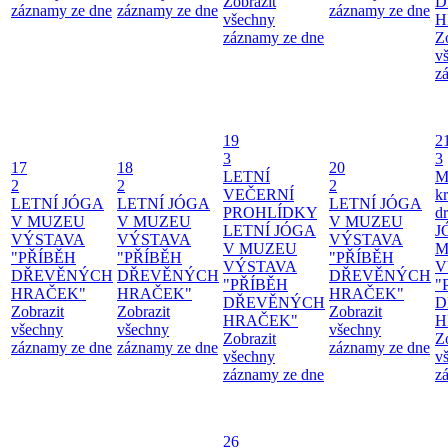
Zobrazit
D
záznamy ze dne
záznamy ze dne
záznamy ze dne
všechny
H
záznamy ze dne
Z
v
z
19
2
3
3
17
18
20
LETNÍ
M
2
2
2
VEČERNÍ
kr
LETNÍ JÓGA
LETNÍ JÓGA
LETNÍ JÓGA
PROHLÍDKY
d
V MUZEU
V MUZEU
V MUZEU
LETNÍ JÓGA
J
VÝSTAVA
VÝSTAVA
VÝSTAVA
V MUZEU
M
"PŘÍBĚH
"PŘÍBĚH
"PŘÍBĚH
VÝSTAVA
V
DŘEVĚNÝCH
DŘEVĚNÝCH
DŘEVĚNÝCH
"PŘÍBĚH
"
HRAČEK"
HRAČEK"
HRAČEK"
DŘEVĚNÝCH
D
Zobrazit
Zobrazit
Zobrazit
HRAČEK"
H
všechny
všechny
všechny
Zobrazit
Z
záznamy ze dne
záznamy ze dne
záznamy ze dne
všechny
v
záznamy ze dne
z
26