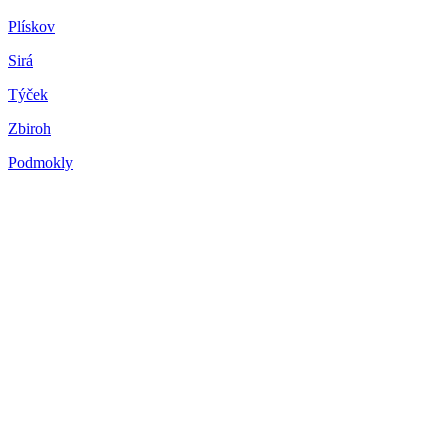
Plískov
Sirá
Týček
Zbiroh
Podmokly