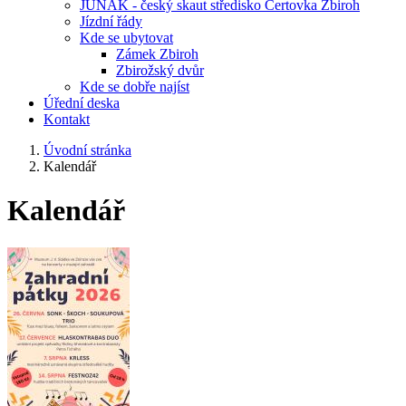
JUNÁK - český skaut středisko Čertovka Zbiroh
Jízdní řády
Kde se ubytovat
Zámek Zbiroh
Zbirožský dvůr
Kde se dobře najíst
Úřední deska
Kontakt
Úvodní stránka
Kalendář
Kalendář