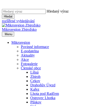
Hledaný výraz
Hledat
rozšířené vyhledávání
Mikroregion
Zbirožsko
Menu
Mikroregion
Povinné informace
E-podatelna
Aktuality
Akce
Fotogalerie
Členské obce
Líšná
Zbiroh
Cekov
Drahoňův Újezd
Kařez
Lhota pod Radčem
Ostrovec Lhotka
Plískov