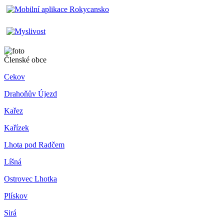
Členské obce
Cekov
Drahoňův Újezd
Kařez
Kařízek
Lhota pod Radčem
Líšná
Ostrovec Lhotka
Plískov
Sirá