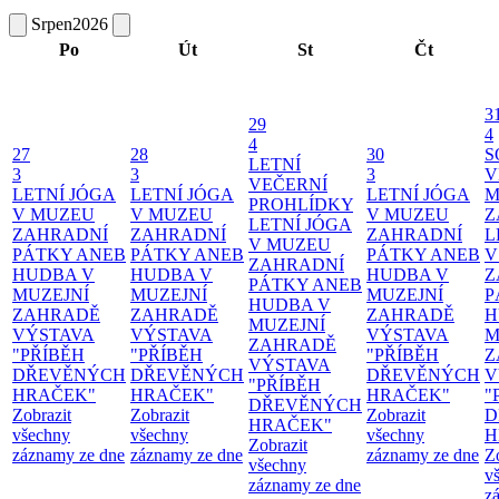
Srpen
2026
Po
Út
St
Čt
3
29
4
4
27
28
30
S
LETNÍ
3
3
3
V
VEČERNÍ
LETNÍ JÓGA
LETNÍ JÓGA
LETNÍ JÓGA
M
PROHLÍDKY
V MUZEU
V MUZEU
V MUZEU
Z
LETNÍ JÓGA
ZAHRADNÍ
ZAHRADNÍ
ZAHRADNÍ
L
V MUZEU
PÁTKY ANEB
PÁTKY ANEB
PÁTKY ANEB
V
ZAHRADNÍ
HUDBA V
HUDBA V
HUDBA V
Z
PÁTKY ANEB
MUZEJNÍ
MUZEJNÍ
MUZEJNÍ
P
HUDBA V
ZAHRADĚ
ZAHRADĚ
ZAHRADĚ
H
MUZEJNÍ
VÝSTAVA
VÝSTAVA
VÝSTAVA
M
ZAHRADĚ
"PŘÍBĚH
"PŘÍBĚH
"PŘÍBĚH
Z
VÝSTAVA
DŘEVĚNÝCH
DŘEVĚNÝCH
DŘEVĚNÝCH
V
"PŘÍBĚH
HRAČEK"
HRAČEK"
HRAČEK"
"
DŘEVĚNÝCH
Zobrazit
Zobrazit
Zobrazit
D
HRAČEK"
všechny
všechny
všechny
H
Zobrazit
záznamy ze dne
záznamy ze dne
záznamy ze dne
Z
všechny
v
záznamy ze dne
z