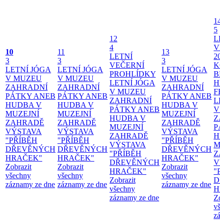
1
5
12
L
4
V
10
11
13
LETNÍ
2
3
3
3
VEČERNÍ
K
LETNÍ JÓGA
LETNÍ JÓGA
LETNÍ JÓGA
PROHLÍDKY
B
V MUZEU
V MUZEU
V MUZEU
LETNÍ JÓGA
H
ZAHRADNÍ
ZAHRADNÍ
ZAHRADNÍ
V MUZEU
F
PÁTKY ANEB
PÁTKY ANEB
PÁTKY ANEB
ZAHRADNÍ
L
HUDBA V
HUDBA V
HUDBA V
PÁTKY ANEB
V
MUZEJNÍ
MUZEJNÍ
MUZEJNÍ
HUDBA V
Z
ZAHRADĚ
ZAHRADĚ
ZAHRADĚ
MUZEJNÍ
P
VÝSTAVA
VÝSTAVA
VÝSTAVA
ZAHRADĚ
H
"PŘÍBĚH
"PŘÍBĚH
"PŘÍBĚH
VÝSTAVA
M
DŘEVĚNÝCH
DŘEVĚNÝCH
DŘEVĚNÝCH
"PŘÍBĚH
Z
HRAČEK"
HRAČEK"
HRAČEK"
DŘEVĚNÝCH
V
Zobrazit
Zobrazit
Zobrazit
HRAČEK"
"
všechny
všechny
všechny
Zobrazit
D
záznamy ze dne
záznamy ze dne
záznamy ze dne
všechny
H
záznamy ze dne
Z
v
z