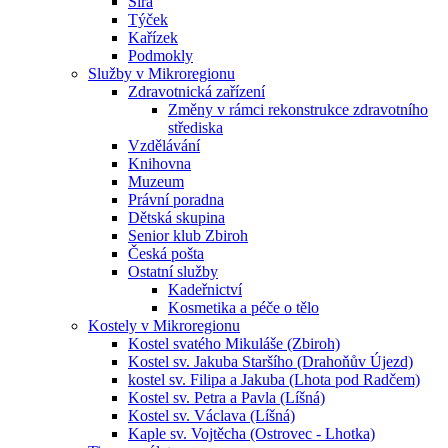
Sirá
Týček
Kařízek
Podmokly
Služby v Mikroregionu
Zdravotnická zařízení
Změny v rámci rekonstrukce zdravotního
střediska
Vzdělávání
Knihovna
Muzeum
Právní poradna
Dětská skupina
Senior klub Zbiroh
Česká pošta
Ostatní služby
Kadeřnictví
Kosmetika a péče o tělo
Kostely v Mikroregionu
Kostel svatého Mikuláše (Zbiroh)
Kostel sv. Jakuba Staršího (Drahoňův Újezd)
kostel sv. Filipa a Jakuba (Lhota pod Radčem)
Kostel sv. Petra a Pavla (Líšná)
Kostel sv. Václava (Líšná)
Kaple sv. Vojtěcha (Ostrovec - Lhotka)