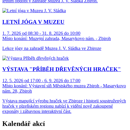
letním období v zahradě Muzea J. V. Sládka Zbiroh.
LETNÍ JÓGA V MUZEU
1. 7. 2026 od 08:30 - 31. 8. 2026 do 10:00
Místo konání:
Muzejní zahrada, Masarykovo nám. - Zbiroh
Lekce jógy na zahradě Muzea J. V. Sládka ve Zbiroze
VÝSTAVA "PŘÍBĚH DŘEVĚNÝCH HRAČEK"
12. 5. 2026 od 17:00 - 6. 9. 2026 do 17:00
Místo konání:
Výstavní síň Městského muzea Zbiroh - Masarykovo
nám. 28, Zbiroh
Výstava mapující výrobu hraček ve Zbiroze i historii soustružených
hraček v plzeňském regionu nabízí k vidění nově zakoupené
exponáty i zábavnou interaktivní část.
Kalendář akcí