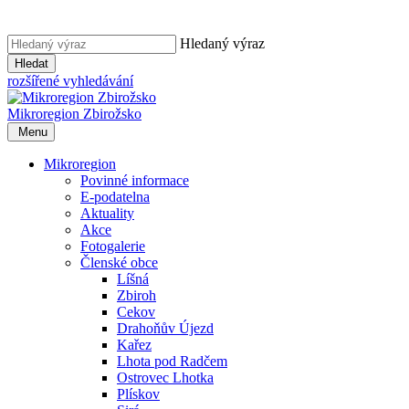
Hledaný výraz
Hledat
rozšířené vyhledávání
Mikroregion
Zbirožsko
Menu
Mikroregion
Povinné informace
E-podatelna
Aktuality
Akce
Fotogalerie
Členské obce
Líšná
Zbiroh
Cekov
Drahoňův Újezd
Kařez
Lhota pod Radčem
Ostrovec Lhotka
Plískov