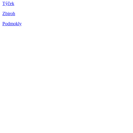
Týček
Zbiroh
Podmokly