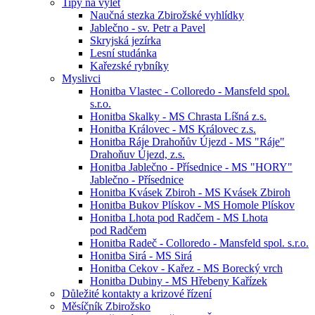
Tipy na výlet
Naučná stezka Zbirožské vyhlídky
Jablečno - sv. Petr a Pavel
Skryjská jezírka
Lesní studánka
Kařezské rybníky
Myslivci
Honitba Vlastec - Colloredo - Mansfeld spol.
s.r.o.
Honitba Skalky - MS Chrasta Líšná z.s.
Honitba Královec - MS Královec z.s.
Honitba Ráje Drahoňův Újezd - MS "Ráje"
Drahoňuv Újezd, z.s.
Honitba Jablečno - Přísednice - MS "HORY"
Jablečno - Přísednice
Honitba Kvásek Zbiroh - MS Kvásek Zbiroh
Honitba Bukov Plískov - MS Homole Plískov
Honitba Lhota pod Radčem - MS Lhota
pod Radčem
Honitba Radeč - Colloredo - Mansfeld spol. s.r.o.
Honitba Sirá - MS Sirá
Honitba Cekov - Kařez - MS Borecký vrch
Honitba Dubiny - MS Hřebeny Kařízek
Důležité kontakty a krizové řízení
Měsíčník Zbirožsko