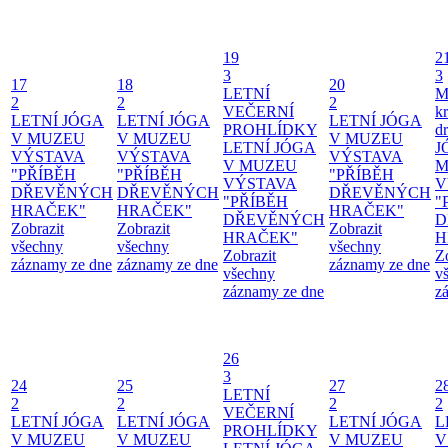
19
2
3
3
17
18
20
LETNÍ
M
2
2
2
VEČERNÍ
kr
LETNÍ JÓGA
LETNÍ JÓGA
LETNÍ JÓGA
PROHLÍDKY
d
V MUZEU
V MUZEU
V MUZEU
LETNÍ JÓGA
J
VÝSTAVA
VÝSTAVA
VÝSTAVA
V MUZEU
M
"PŘÍBĚH
"PŘÍBĚH
"PŘÍBĚH
VÝSTAVA
V
DŘEVĚNÝCH
DŘEVĚNÝCH
DŘEVĚNÝCH
"PŘÍBĚH
"
HRAČEK"
HRAČEK"
HRAČEK"
DŘEVĚNÝCH
D
Zobrazit
Zobrazit
Zobrazit
HRAČEK"
H
všechny
všechny
všechny
Zobrazit
Z
záznamy ze dne
záznamy ze dne
záznamy ze dne
všechny
v
záznamy ze dne
z
26
3
24
25
27
2
LETNÍ
2
2
2
2
VEČERNÍ
LETNÍ JÓGA
LETNÍ JÓGA
LETNÍ JÓGA
L
PROHLÍDKY
V MUZEU
V MUZEU
V MUZEU
V