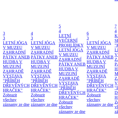
5
7
4
4
3
4
6
LETNÍ
K
3
3
3
VEČERNÍ
S
LETNÍ JÓGA
LETNÍ JÓGA
LETNÍ JÓGA
PROHLÍDKY
"
V MUZEU
V MUZEU
V MUZEU
LETNÍ JÓGA
L
ZAHRADNÍ
ZAHRADNÍ
ZAHRADNÍ
V MUZEU
V
PÁTKY ANEB
PÁTKY ANEB
PÁTKY ANEB
ZAHRADNÍ
Z
HUDBA V
HUDBA V
HUDBA V
PÁTKY ANEB
P
MUZEJNÍ
MUZEJNÍ
MUZEJNÍ
HUDBA V
H
ZAHRADĚ
ZAHRADĚ
ZAHRADĚ
MUZEJNÍ
M
VÝSTAVA
VÝSTAVA
VÝSTAVA
ZAHRADĚ
Z
"PŘÍBĚH
"PŘÍBĚH
"PŘÍBĚH
VÝSTAVA
V
DŘEVĚNÝCH
DŘEVĚNÝCH
DŘEVĚNÝCH
"PŘÍBĚH
"
HRAČEK"
HRAČEK"
HRAČEK"
DŘEVĚNÝCH
D
Zobrazit
Zobrazit
Zobrazit
HRAČEK"
H
všechny
všechny
všechny
Zobrazit
Z
záznamy ze dne
záznamy ze dne
záznamy ze dne
všechny
v
záznamy ze dne
z