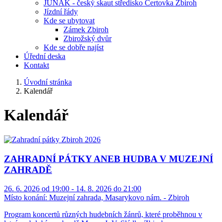
JUNÁK - český skaut středisko Čertovka Zbiroh
Jízdní řády
Kde se ubytovat
Zámek Zbiroh
Zbirožský dvůr
Kde se dobře najíst
Úřední deska
Kontakt
Úvodní stránka
Kalendář
Kalendář
ZAHRADNÍ PÁTKY ANEB HUDBA V MUZEJNÍ
ZAHRADĚ
26. 6. 2026 od 19:00 - 14. 8. 2026 do 21:00
Místo konání:
Muzejní zahrada, Masarykovo nám. - Zbiroh
Program koncertů různých hudebních žánrů, které proběhnou v