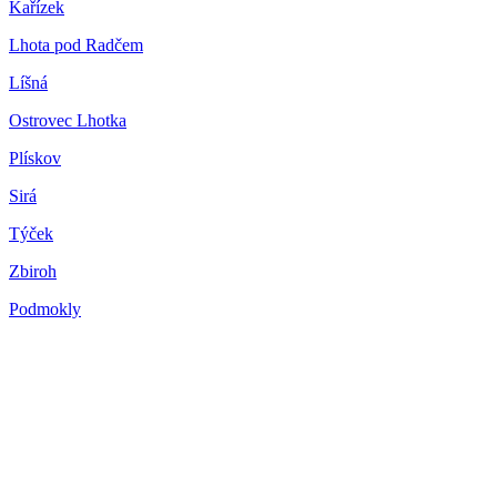
Kařízek
Lhota pod Radčem
Líšná
Ostrovec Lhotka
Plískov
Sirá
Týček
Zbiroh
Podmokly