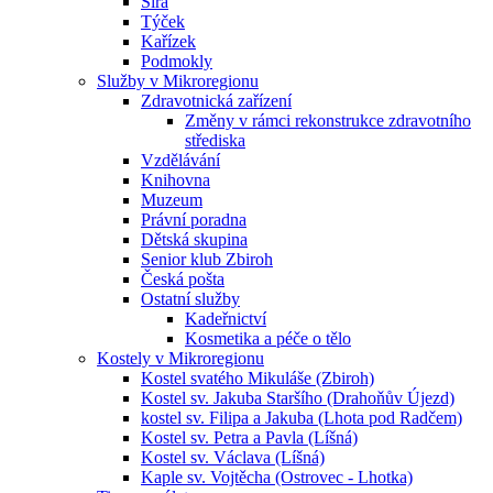
Sirá
Týček
Kařízek
Podmokly
Služby v Mikroregionu
Zdravotnická zařízení
Změny v rámci rekonstrukce zdravotního
střediska
Vzdělávání
Knihovna
Muzeum
Právní poradna
Dětská skupina
Senior klub Zbiroh
Česká pošta
Ostatní služby
Kadeřnictví
Kosmetika a péče o tělo
Kostely v Mikroregionu
Kostel svatého Mikuláše (Zbiroh)
Kostel sv. Jakuba Staršího (Drahoňův Újezd)
kostel sv. Filipa a Jakuba (Lhota pod Radčem)
Kostel sv. Petra a Pavla (Líšná)
Kostel sv. Václava (Líšná)
Kaple sv. Vojtěcha (Ostrovec - Lhotka)