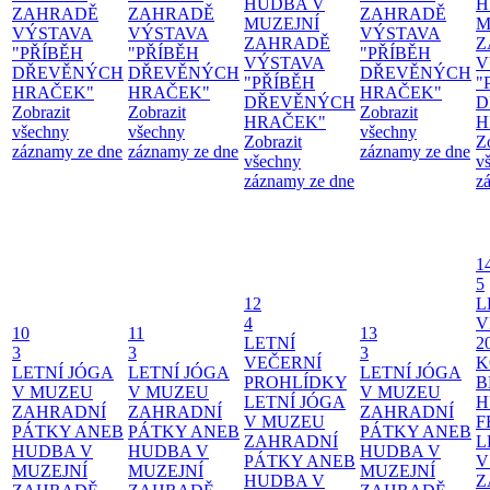
HUDBA V
H
ZAHRADĚ
ZAHRADĚ
ZAHRADĚ
MUZEJNÍ
M
VÝSTAVA
VÝSTAVA
VÝSTAVA
ZAHRADĚ
Z
"PŘÍBĚH
"PŘÍBĚH
"PŘÍBĚH
VÝSTAVA
V
DŘEVĚNÝCH
DŘEVĚNÝCH
DŘEVĚNÝCH
"PŘÍBĚH
"
HRAČEK"
HRAČEK"
HRAČEK"
DŘEVĚNÝCH
D
Zobrazit
Zobrazit
Zobrazit
HRAČEK"
H
všechny
všechny
všechny
Zobrazit
Z
záznamy ze dne
záznamy ze dne
záznamy ze dne
všechny
v
záznamy ze dne
z
1
5
12
L
4
V
10
11
13
LETNÍ
2
3
3
3
VEČERNÍ
K
LETNÍ JÓGA
LETNÍ JÓGA
LETNÍ JÓGA
PROHLÍDKY
B
V MUZEU
V MUZEU
V MUZEU
LETNÍ JÓGA
H
ZAHRADNÍ
ZAHRADNÍ
ZAHRADNÍ
V MUZEU
F
PÁTKY ANEB
PÁTKY ANEB
PÁTKY ANEB
ZAHRADNÍ
L
HUDBA V
HUDBA V
HUDBA V
PÁTKY ANEB
V
MUZEJNÍ
MUZEJNÍ
MUZEJNÍ
HUDBA V
Z