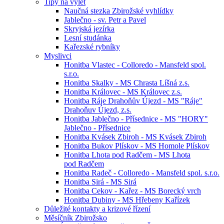
Tipy na výlet
Naučná stezka Zbirožské vyhlídky
Jablečno - sv. Petr a Pavel
Skryjská jezírka
Lesní studánka
Kařezské rybníky
Myslivci
Honitba Vlastec - Colloredo - Mansfeld spol.
s.r.o.
Honitba Skalky - MS Chrasta Líšná z.s.
Honitba Královec - MS Královec z.s.
Honitba Ráje Drahoňův Újezd - MS "Ráje"
Drahoňuv Újezd, z.s.
Honitba Jablečno - Přísednice - MS "HORY"
Jablečno - Přísednice
Honitba Kvásek Zbiroh - MS Kvásek Zbiroh
Honitba Bukov Plískov - MS Homole Plískov
Honitba Lhota pod Radčem - MS Lhota
pod Radčem
Honitba Radeč - Colloredo - Mansfeld spol. s.r.o.
Honitba Sirá - MS Sirá
Honitba Cekov - Kařez - MS Borecký vrch
Honitba Dubiny - MS Hřebeny Kařízek
Důležité kontakty a krizové řízení
Měsíčník Zbirožsko