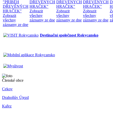
"PŘÍBĚH
DŘEVĚNÝCH
DŘEVĚNÝCH
DŘEVĚNÝCH
D
DŘEVĚNÝCH
HRAČEK"
HRAČEK"
HRAČEK"
H
HRAČEK"
Zobrazit
Zobrazit
Zobrazit
Z
Zobrazit
všechny
všechny
všechny
v
všechny
záznamy ze dne
záznamy ze dne
záznamy ze dne
z
záznamy ze dne
Destinační společnost Rokycansko
Členské obce
Cekov
Drahoňův Újezd
Kařez