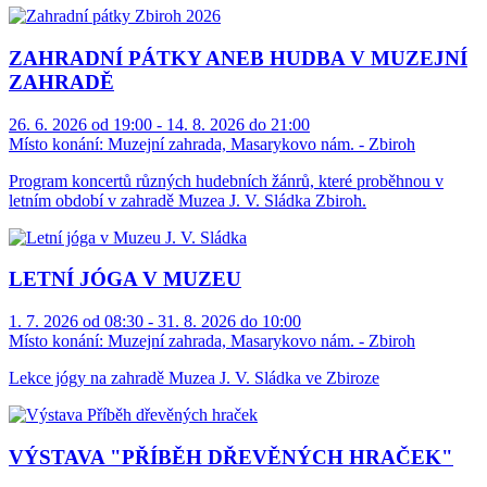
ZAHRADNÍ PÁTKY ANEB HUDBA V MUZEJNÍ
ZAHRADĚ
26. 6. 2026 od 19:00 - 14. 8. 2026 do 21:00
Místo konání:
Muzejní zahrada, Masarykovo nám. - Zbiroh
Program koncertů různých hudebních žánrů, které proběhnou v
letním období v zahradě Muzea J. V. Sládka Zbiroh.
LETNÍ JÓGA V MUZEU
1. 7. 2026 od 08:30 - 31. 8. 2026 do 10:00
Místo konání:
Muzejní zahrada, Masarykovo nám. - Zbiroh
Lekce jógy na zahradě Muzea J. V. Sládka ve Zbiroze
VÝSTAVA "PŘÍBĚH DŘEVĚNÝCH HRAČEK"