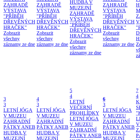
HUDBA V
ZAHRADĚ
ZAHRADĚ
ZAHRADĚ
H
MUZEJNÍ
VÝSTAVA
VÝSTAVA
VÝSTAVA
M
ZAHRADĚ
"PŘÍBĚH
"PŘÍBĚH
"PŘÍBĚH
Z
VÝSTAVA
DŘEVĚNÝCH
DŘEVĚNÝCH
DŘEVĚNÝCH
V
"PŘÍBĚH
HRAČEK"
HRAČEK"
HRAČEK"
"
DŘEVĚNÝCH
Zobrazit
Zobrazit
Zobrazit
D
HRAČEK"
všechny
všechny
všechny
H
Zobrazit
záznamy ze dne
záznamy ze dne
záznamy ze dne
Z
všechny
v
záznamy ze dne
z
5
7
4
4
3
4
6
LETNÍ
K
3
3
3
VEČERNÍ
S
LETNÍ JÓGA
LETNÍ JÓGA
LETNÍ JÓGA
PROHLÍDKY
"
V MUZEU
V MUZEU
V MUZEU
LETNÍ JÓGA
L
ZAHRADNÍ
ZAHRADNÍ
ZAHRADNÍ
V MUZEU
V
PÁTKY ANEB
PÁTKY ANEB
PÁTKY ANEB
ZAHRADNÍ
Z
HUDBA V
HUDBA V
HUDBA V
PÁTKY ANEB
P
MUZEJNÍ
MUZEJNÍ
MUZEJNÍ