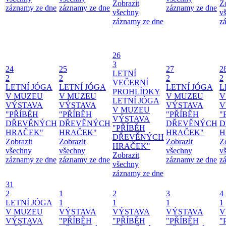
Zobrazit
Z
záznamy ze dne
záznamy ze dne
záznamy ze dne
všechny
v
záznamy ze dne
z
26
3
24
25
27
2
LETNÍ
2
2
2
2
VEČERNÍ
LETNÍ JÓGA
LETNÍ JÓGA
LETNÍ JÓGA
L
PROHLÍDKY
V MUZEU
V MUZEU
V MUZEU
V
LETNÍ JÓGA
VÝSTAVA
VÝSTAVA
VÝSTAVA
V
V MUZEU
"PŘÍBĚH
"PŘÍBĚH
"PŘÍBĚH
"
VÝSTAVA
DŘEVĚNÝCH
DŘEVĚNÝCH
DŘEVĚNÝCH
D
"PŘÍBĚH
HRAČEK"
HRAČEK"
HRAČEK"
H
DŘEVĚNÝCH
Zobrazit
Zobrazit
Zobrazit
Z
HRAČEK"
všechny
všechny
všechny
v
Zobrazit
záznamy ze dne
záznamy ze dne
záznamy ze dne
z
všechny
záznamy ze dne
31
2
1
2
3
4
LETNÍ JÓGA
1
1
1
1
V MUZEU
VÝSTAVA
VÝSTAVA
VÝSTAVA
V
VÝSTAVA
"PŘÍBĚH
"PŘÍBĚH
"PŘÍBĚH
"