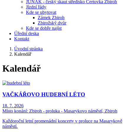
JUNÁK - český skaut středisko Čertovka Zbiroh
Jízdní řády
Kde se ubytovat
Zámek Zbiroh
Zbirožský dvůr
Kde se dobře najíst
Úřední deska
Kontakt
Úvodní stránka
Kalendář
Kalendář
VAČKÁŘOVO HUDEBNÍ LÉTO
18. 7. 2026
Místo konání:
Zbiroh - proluka - Masarykovo náměstí, Zbiroh
Každoroční letní promenádní koncerty v proluce na Masarykově
náměstí.