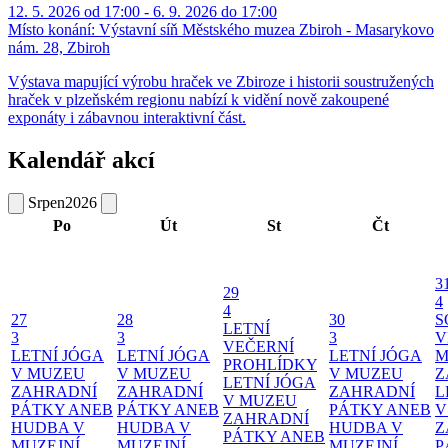
12. 5. 2026 od 17:00 - 6. 9. 2026 do 17:00
Místo konání:
Výstavní síň Městského muzea Zbiroh - Masarykovo
nám. 28, Zbiroh
Výstava mapující výrobu hraček ve Zbiroze i historii soustružených
hraček v plzeňském regionu nabízí k vidění nově zakoupené
exponáty i zábavnou interaktivní část.
Kalendář akcí
Srpen
2026
Po
Út
St
Čt
3
29
4
4
27
28
30
S
LETNÍ
3
3
3
V
VEČERNÍ
LETNÍ JÓGA
LETNÍ JÓGA
LETNÍ JÓGA
M
PROHLÍDKY
V MUZEU
V MUZEU
V MUZEU
Z
LETNÍ JÓGA
ZAHRADNÍ
ZAHRADNÍ
ZAHRADNÍ
L
V MUZEU
PÁTKY ANEB
PÁTKY ANEB
PÁTKY ANEB
V
ZAHRADNÍ
HUDBA V
HUDBA V
HUDBA V
Z
PÁTKY ANEB
MUZEJNÍ
MUZEJNÍ
MUZEJNÍ
P