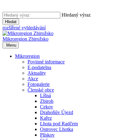
Hledaný výraz
Hledat
rozšířené vyhledávání
Mikroregion
Zbirožsko
Menu
Mikroregion
Povinné informace
E-podatelna
Aktuality
Akce
Fotogalerie
Členské obce
Líšná
Zbiroh
Cekov
Drahoňův Újezd
Kařez
Lhota pod Radčem
Ostrovec Lhotka
Plískov