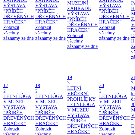
ZAHRADĚ
ZAHRADĚ
ZAHRADĚ
MUZEJNÍ
P
VÝSTAVA
VÝSTAVA
VÝSTAVA
ZAHRADĚ
H
"PŘÍBĚH
"PŘÍBĚH
"PŘÍBĚH
VÝSTAVA
M
DŘEVĚNÝCH
DŘEVĚNÝCH
DŘEVĚNÝCH
"PŘÍBĚH
Z
HRAČEK"
HRAČEK"
HRAČEK"
DŘEVĚNÝCH
V
Zobrazit
Zobrazit
Zobrazit
HRAČEK"
"
všechny
všechny
všechny
Zobrazit
D
záznamy ze dne
záznamy ze dne
záznamy ze dne
všechny
H
záznamy ze dne
Z
v
z
19
2
3
3
17
18
20
LETNÍ
M
2
2
2
VEČERNÍ
kr
LETNÍ JÓGA
LETNÍ JÓGA
LETNÍ JÓGA
PROHLÍDKY
d
V MUZEU
V MUZEU
V MUZEU
LETNÍ JÓGA
J
VÝSTAVA
VÝSTAVA
VÝSTAVA
V MUZEU
M
"PŘÍBĚH
"PŘÍBĚH
"PŘÍBĚH
VÝSTAVA
V
DŘEVĚNÝCH
DŘEVĚNÝCH
DŘEVĚNÝCH
"PŘÍBĚH
"
HRAČEK"
HRAČEK"
HRAČEK"
DŘEVĚNÝCH
D
Zobrazit
Zobrazit
Zobrazit
HRAČEK"
H
všechny
všechny
všechny