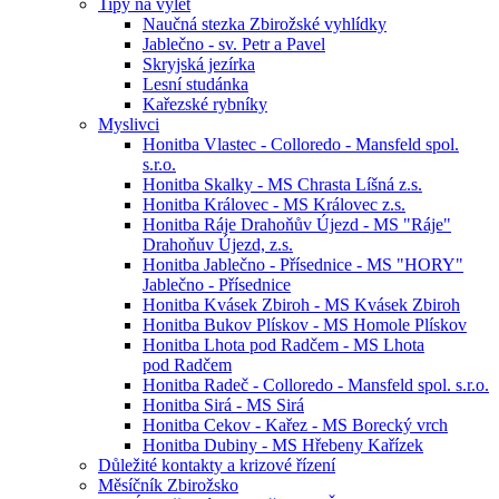
Tipy na výlet
Naučná stezka Zbirožské vyhlídky
Jablečno - sv. Petr a Pavel
Skryjská jezírka
Lesní studánka
Kařezské rybníky
Myslivci
Honitba Vlastec - Colloredo - Mansfeld spol.
s.r.o.
Honitba Skalky - MS Chrasta Líšná z.s.
Honitba Královec - MS Královec z.s.
Honitba Ráje Drahoňův Újezd - MS "Ráje"
Drahoňuv Újezd, z.s.
Honitba Jablečno - Přísednice - MS "HORY"
Jablečno - Přísednice
Honitba Kvásek Zbiroh - MS Kvásek Zbiroh
Honitba Bukov Plískov - MS Homole Plískov
Honitba Lhota pod Radčem - MS Lhota
pod Radčem
Honitba Radeč - Colloredo - Mansfeld spol. s.r.o.
Honitba Sirá - MS Sirá
Honitba Cekov - Kařez - MS Borecký vrch
Honitba Dubiny - MS Hřebeny Kařízek
Důležité kontakty a krizové řízení
Měsíčník Zbirožsko