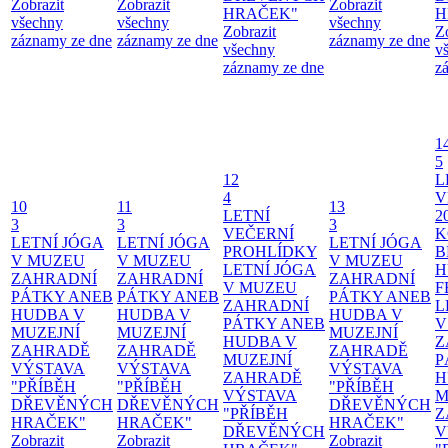
Zobrazit
Zobrazit
Zobrazit
HRAČEK"
H
všechny
všechny
všechny
Zobrazit
Z
záznamy ze dne
záznamy ze dne
záznamy ze dne
všechny
v
záznamy ze dne
z
1
5
12
L
4
V
10
11
13
LETNÍ
2
3
3
3
VEČERNÍ
K
LETNÍ JÓGA
LETNÍ JÓGA
LETNÍ JÓGA
PROHLÍDKY
B
V MUZEU
V MUZEU
V MUZEU
LETNÍ JÓGA
H
ZAHRADNÍ
ZAHRADNÍ
ZAHRADNÍ
V MUZEU
F
PÁTKY ANEB
PÁTKY ANEB
PÁTKY ANEB
ZAHRADNÍ
L
HUDBA V
HUDBA V
HUDBA V
PÁTKY ANEB
V
MUZEJNÍ
MUZEJNÍ
MUZEJNÍ
HUDBA V
Z
ZAHRADĚ
ZAHRADĚ
ZAHRADĚ
MUZEJNÍ
P
VÝSTAVA
VÝSTAVA
VÝSTAVA
ZAHRADĚ
H
"PŘÍBĚH
"PŘÍBĚH
"PŘÍBĚH
VÝSTAVA
M
DŘEVĚNÝCH
DŘEVĚNÝCH
DŘEVĚNÝCH
"PŘÍBĚH
Z
HRAČEK"
HRAČEK"
HRAČEK"
DŘEVĚNÝCH
V
Zobrazit
Zobrazit
Zobrazit