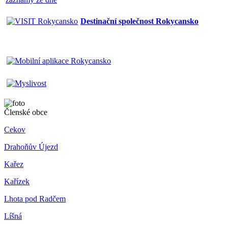
Destinační společnost Rokycansko
Členské obce
Cekov
Drahoňův Újezd
Kařez
Kařízek
Lhota pod Radčem
Líšná