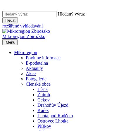
Hledaný výraz
Hledat
rozšířené vyhledávání
Mikroregion
Zbirožsko
Menu
Mikroregion
Povinné informace
E-podatelna
Aktuality
Akce
Fotogalerie
Členské obce
Líšná
Zbiroh
Cekov
Drahoňův Újezd
Kařez
Lhota pod Radčem
Ostrovec Lhotka
Plískov