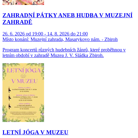
ZAHRADNÍ PÁTKY ANEB HUDBA V MUZEJNÍ
ZAHRADĚ
26. 6. 2026 od 19:00 - 14. 8. 2026 do 21:00
Místo konání:
Muzejní zahrada, Masarykovo nám. - Zbiroh
Program koncertů různých hudebních žánrů, které proběhnou v
letním období v zahradě Muzea J. V. Sládka Zbiroh.
LETNÍ JÓGA V MUZEU