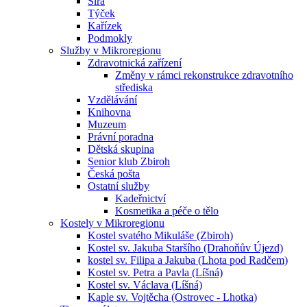
Sirá
Týček
Kařízek
Podmokly
Služby v Mikroregionu
Zdravotnická zařízení
Změny v rámci rekonstrukce zdravotního
střediska
Vzdělávání
Knihovna
Muzeum
Právní poradna
Dětská skupina
Senior klub Zbiroh
Česká pošta
Ostatní služby
Kadeřnictví
Kosmetika a péče o tělo
Kostely v Mikroregionu
Kostel svatého Mikuláše (Zbiroh)
Kostel sv. Jakuba Staršího (Drahoňův Újezd)
kostel sv. Filipa a Jakuba (Lhota pod Radčem)
Kostel sv. Petra a Pavla (Líšná)
Kostel sv. Václava (Líšná)
Kaple sv. Vojtěcha (Ostrovec - Lhotka)