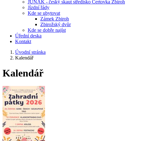
JUNÁK - český skaut středisko Čertovka Zbiroh
Jízdní řády
Kde se ubytovat
Zámek Zbiroh
Zbirožský dvůr
Kde se dobře najíst
Úřední deska
Kontakt
Úvodní stránka
Kalendář
Kalendář