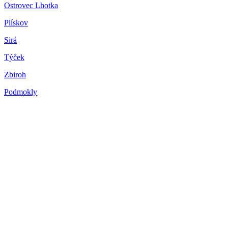
Ostrovec Lhotka
Plískov
Sirá
Týček
Zbiroh
Podmokly