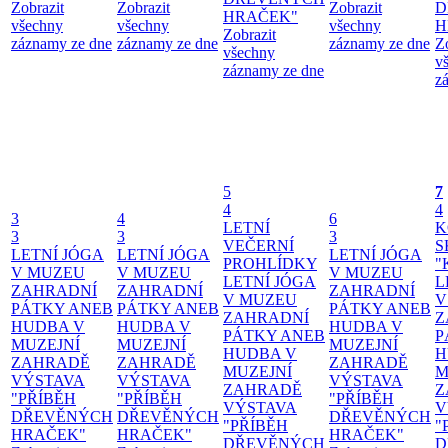
Zobrazit
Zobrazit
Zobrazit
D
HRAČEK"
všechny
všechny
všechny
H
Zobrazit
záznamy ze dne
záznamy ze dne
záznamy ze dne
Z
všechny
v
záznamy ze dne
z
5
7
4
4
3
4
6
LETNÍ
K
3
3
3
VEČERNÍ
S
LETNÍ JÓGA
LETNÍ JÓGA
LETNÍ JÓGA
PROHLÍDKY
"
V MUZEU
V MUZEU
V MUZEU
LETNÍ JÓGA
L
ZAHRADNÍ
ZAHRADNÍ
ZAHRADNÍ
V MUZEU
V
PÁTKY ANEB
PÁTKY ANEB
PÁTKY ANEB
ZAHRADNÍ
Z
HUDBA V
HUDBA V
HUDBA V
PÁTKY ANEB
P
MUZEJNÍ
MUZEJNÍ
MUZEJNÍ
HUDBA V
H
ZAHRADĚ
ZAHRADĚ
ZAHRADĚ
MUZEJNÍ
M
VÝSTAVA
VÝSTAVA
VÝSTAVA
ZAHRADĚ
Z
"PŘÍBĚH
"PŘÍBĚH
"PŘÍBĚH
VÝSTAVA
V
DŘEVĚNÝCH
DŘEVĚNÝCH
DŘEVĚNÝCH
"PŘÍBĚH
"
HRAČEK"
HRAČEK"
HRAČEK"
DŘEVĚNÝCH
D