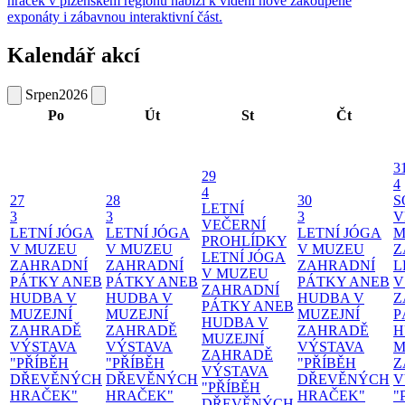
hraček v plzeňském regionu nabízí k vidění nově zakoupené
exponáty i zábavnou interaktivní část.
Kalendář akcí
Srpen
2026
Po
Út
St
Čt
3
29
4
4
27
28
30
S
LETNÍ
3
3
3
V
VEČERNÍ
LETNÍ JÓGA
LETNÍ JÓGA
LETNÍ JÓGA
M
PROHLÍDKY
V MUZEU
V MUZEU
V MUZEU
Z
LETNÍ JÓGA
ZAHRADNÍ
ZAHRADNÍ
ZAHRADNÍ
L
V MUZEU
PÁTKY ANEB
PÁTKY ANEB
PÁTKY ANEB
V
ZAHRADNÍ
HUDBA V
HUDBA V
HUDBA V
Z
PÁTKY ANEB
MUZEJNÍ
MUZEJNÍ
MUZEJNÍ
P
HUDBA V
ZAHRADĚ
ZAHRADĚ
ZAHRADĚ
H
MUZEJNÍ
VÝSTAVA
VÝSTAVA
VÝSTAVA
M
ZAHRADĚ
"PŘÍBĚH
"PŘÍBĚH
"PŘÍBĚH
Z
VÝSTAVA
DŘEVĚNÝCH
DŘEVĚNÝCH
DŘEVĚNÝCH
V
"PŘÍBĚH
HRAČEK"
HRAČEK"
HRAČEK"
"
DŘEVĚNÝCH