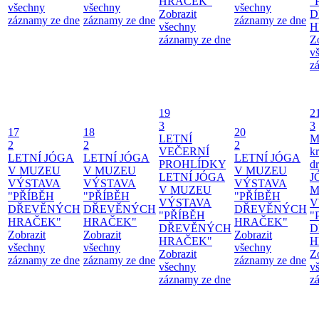
HRAČEK"
"
všechny
všechny
všechny
Zobrazit
D
záznamy ze dne
záznamy ze dne
záznamy ze dne
všechny
H
záznamy ze dne
Z
v
z
19
2
3
3
17
18
20
LETNÍ
M
2
2
2
VEČERNÍ
kr
LETNÍ JÓGA
LETNÍ JÓGA
LETNÍ JÓGA
PROHLÍDKY
d
V MUZEU
V MUZEU
V MUZEU
LETNÍ JÓGA
J
VÝSTAVA
VÝSTAVA
VÝSTAVA
V MUZEU
M
"PŘÍBĚH
"PŘÍBĚH
"PŘÍBĚH
VÝSTAVA
V
DŘEVĚNÝCH
DŘEVĚNÝCH
DŘEVĚNÝCH
"PŘÍBĚH
"
HRAČEK"
HRAČEK"
HRAČEK"
DŘEVĚNÝCH
D
Zobrazit
Zobrazit
Zobrazit
HRAČEK"
H
všechny
všechny
všechny
Zobrazit
Z
záznamy ze dne
záznamy ze dne
záznamy ze dne
všechny
v
záznamy ze dne
z