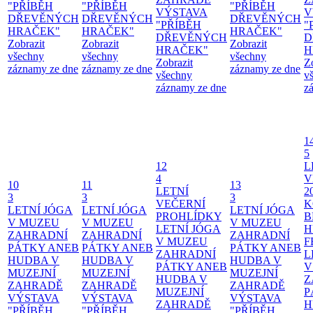
"PŘÍBĚH
"PŘÍBĚH
"PŘÍBĚH
VÝSTAVA
V
DŘEVĚNÝCH
DŘEVĚNÝCH
DŘEVĚNÝCH
"PŘÍBĚH
"
HRAČEK"
HRAČEK"
HRAČEK"
DŘEVĚNÝCH
D
Zobrazit
Zobrazit
Zobrazit
HRAČEK"
H
všechny
všechny
všechny
Zobrazit
Z
záznamy ze dne
záznamy ze dne
záznamy ze dne
všechny
v
záznamy ze dne
z
1
5
12
L
4
V
10
11
13
LETNÍ
2
3
3
3
VEČERNÍ
K
LETNÍ JÓGA
LETNÍ JÓGA
LETNÍ JÓGA
PROHLÍDKY
B
V MUZEU
V MUZEU
V MUZEU
LETNÍ JÓGA
H
ZAHRADNÍ
ZAHRADNÍ
ZAHRADNÍ
V MUZEU
F
PÁTKY ANEB
PÁTKY ANEB
PÁTKY ANEB
ZAHRADNÍ
L
HUDBA V
HUDBA V
HUDBA V
PÁTKY ANEB
V
MUZEJNÍ
MUZEJNÍ
MUZEJNÍ
HUDBA V
Z
ZAHRADĚ
ZAHRADĚ
ZAHRADĚ
MUZEJNÍ
P
VÝSTAVA
VÝSTAVA
VÝSTAVA
ZAHRADĚ
H
"PŘÍBĚH
"PŘÍBĚH
"PŘÍBĚH