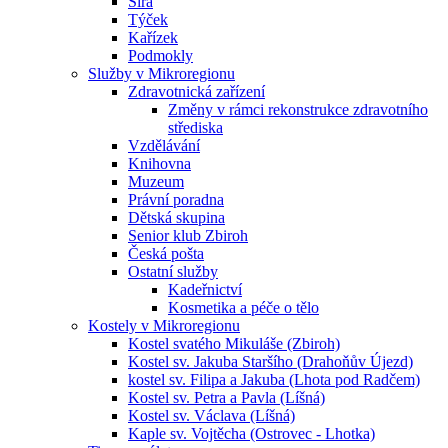
Sirá
Týček
Kařízek
Podmokly
Služby v Mikroregionu
Zdravotnická zařízení
Změny v rámci rekonstrukce zdravotního
střediska
Vzdělávání
Knihovna
Muzeum
Právní poradna
Dětská skupina
Senior klub Zbiroh
Česká pošta
Ostatní služby
Kadeřnictví
Kosmetika a péče o tělo
Kostely v Mikroregionu
Kostel svatého Mikuláše (Zbiroh)
Kostel sv. Jakuba Staršího (Drahoňův Újezd)
kostel sv. Filipa a Jakuba (Lhota pod Radčem)
Kostel sv. Petra a Pavla (Líšná)
Kostel sv. Václava (Líšná)
Kaple sv. Vojtěcha (Ostrovec - Lhotka)