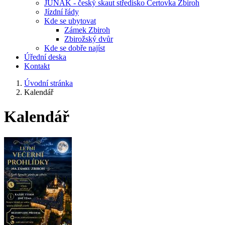
JUNÁK - český skaut středisko Čertovka Zbiroh
Jízdní řády
Kde se ubytovat
Zámek Zbiroh
Zbirožský dvůr
Kde se dobře najíst
Úřední deska
Kontakt
Úvodní stránka
Kalendář
Kalendář