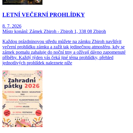
LETNÍ VEČERNÍ PROHLÍDKY
8. 7. 2026
Místo konání:
Zámek Zbiroh - Zbiroh 1, 338 08 Zbiroh
Každou prázdninovou středu můžete na zámku Zbiroh navštívit
večerní prohlídku zámku a zažít tak jedinečnou atmosféru, kdy se
zámek pomalu zahaluje do noční tmy a ožívají dávno zapomenuté
příběhy. Každý týden vás čeká jiné téma prohlídky, přehled
jednotlivých prohlídek naleznete níže