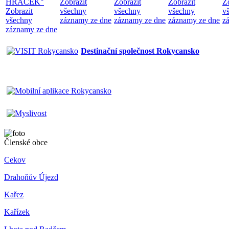
HRAČEK"
Zobrazit
Zobrazit
Zobrazit
Z
Zobrazit
všechny
všechny
všechny
v
všechny
záznamy ze dne
záznamy ze dne
záznamy ze dne
z
záznamy ze dne
Destinační společnost Rokycansko
Členské obce
Cekov
Drahoňův Újezd
Kařez
Kařízek