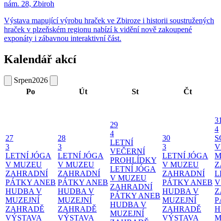
nám. 28, Zbiroh
Výstava mapující výrobu hraček ve Zbiroze i historii soustružených
hraček v plzeňském regionu nabízí k vidění nově zakoupené
exponáty i zábavnou interaktivní část.
Kalendář akcí
Srpen
2026
Po
Út
St
Čt
3
29
4
4
27
28
30
S
LETNÍ
3
3
3
V
VEČERNÍ
LETNÍ JÓGA
LETNÍ JÓGA
LETNÍ JÓGA
M
PROHLÍDKY
V MUZEU
V MUZEU
V MUZEU
Z
LETNÍ JÓGA
ZAHRADNÍ
ZAHRADNÍ
ZAHRADNÍ
L
V MUZEU
PÁTKY ANEB
PÁTKY ANEB
PÁTKY ANEB
V
ZAHRADNÍ
HUDBA V
HUDBA V
HUDBA V
Z
PÁTKY ANEB
MUZEJNÍ
MUZEJNÍ
MUZEJNÍ
P
HUDBA V
ZAHRADĚ
ZAHRADĚ
ZAHRADĚ
H
MUZEJNÍ
VÝSTAVA
VÝSTAVA
VÝSTAVA
M