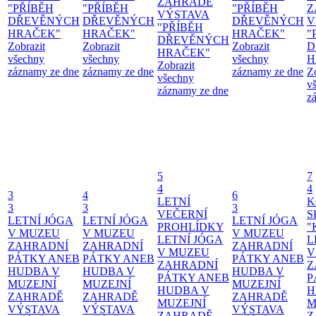
ZAHRADĚ
"PŘÍBĚH
"PŘÍBĚH
"PŘÍBĚH
Z
VÝSTAVA
DŘEVĚNÝCH
DŘEVĚNÝCH
DŘEVĚNÝCH
V
"PŘÍBĚH
HRAČEK"
HRAČEK"
HRAČEK"
"
DŘEVĚNÝCH
Zobrazit
Zobrazit
Zobrazit
D
HRAČEK"
všechny
všechny
všechny
H
Zobrazit
záznamy ze dne
záznamy ze dne
záznamy ze dne
Z
všechny
v
záznamy ze dne
z
5
7
4
4
3
4
6
LETNÍ
K
3
3
3
VEČERNÍ
S
LETNÍ JÓGA
LETNÍ JÓGA
LETNÍ JÓGA
PROHLÍDKY
"
V MUZEU
V MUZEU
V MUZEU
LETNÍ JÓGA
L
ZAHRADNÍ
ZAHRADNÍ
ZAHRADNÍ
V MUZEU
V
PÁTKY ANEB
PÁTKY ANEB
PÁTKY ANEB
ZAHRADNÍ
Z
HUDBA V
HUDBA V
HUDBA V
PÁTKY ANEB
P
MUZEJNÍ
MUZEJNÍ
MUZEJNÍ
HUDBA V
H
ZAHRADĚ
ZAHRADĚ
ZAHRADĚ
MUZEJNÍ
M
VÝSTAVA
VÝSTAVA
VÝSTAVA
ZAHRADĚ
Z