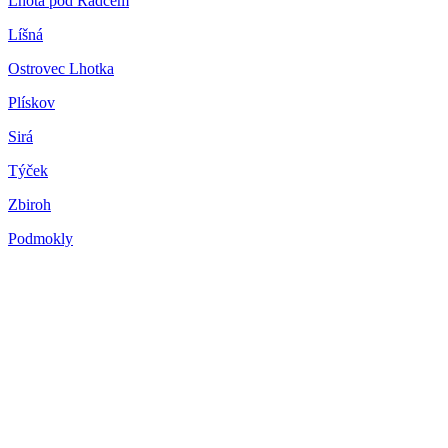
Lhota pod Radčem
Líšná
Ostrovec Lhotka
Plískov
Sirá
Týček
Zbiroh
Podmokly