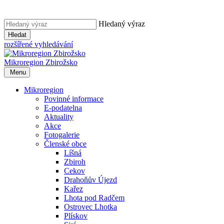
Hledaný výraz
Hledat
rozšířené vyhledávání
Mikroregion
Zbirožsko
Menu
Mikroregion
Povinné informace
E-podatelna
Aktuality
Akce
Fotogalerie
Členské obce
Líšná
Zbiroh
Cekov
Drahoňův Újezd
Kařez
Lhota pod Radčem
Ostrovec Lhotka
Plískov