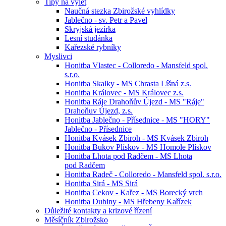
Tipy na výlet
Naučná stezka Zbirožské vyhlídky
Jablečno - sv. Petr a Pavel
Skryjská jezírka
Lesní studánka
Kařezské rybníky
Myslivci
Honitba Vlastec - Colloredo - Mansfeld spol.
s.r.o.
Honitba Skalky - MS Chrasta Líšná z.s.
Honitba Královec - MS Královec z.s.
Honitba Ráje Drahoňův Újezd - MS "Ráje"
Drahoňuv Újezd, z.s.
Honitba Jablečno - Přísednice - MS "HORY"
Jablečno - Přísednice
Honitba Kvásek Zbiroh - MS Kvásek Zbiroh
Honitba Bukov Plískov - MS Homole Plískov
Honitba Lhota pod Radčem - MS Lhota
pod Radčem
Honitba Radeč - Colloredo - Mansfeld spol. s.r.o.
Honitba Sirá - MS Sirá
Honitba Cekov - Kařez - MS Borecký vrch
Honitba Dubiny - MS Hřebeny Kařízek
Důležité kontakty a krizové řízení
Měsíčník Zbirožsko