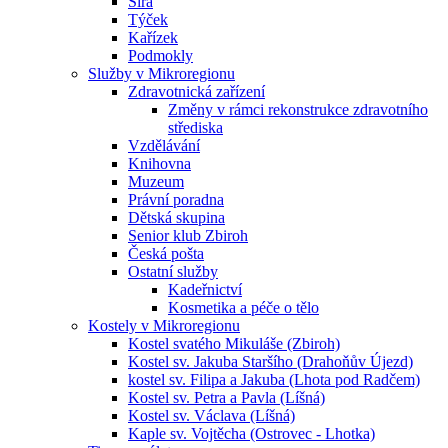
Sirá
Týček
Kařízek
Podmokly
Služby v Mikroregionu
Zdravotnická zařízení
Změny v rámci rekonstrukce zdravotního
střediska
Vzdělávání
Knihovna
Muzeum
Právní poradna
Dětská skupina
Senior klub Zbiroh
Česká pošta
Ostatní služby
Kadeřnictví
Kosmetika a péče o tělo
Kostely v Mikroregionu
Kostel svatého Mikuláše (Zbiroh)
Kostel sv. Jakuba Staršího (Drahoňův Újezd)
kostel sv. Filipa a Jakuba (Lhota pod Radčem)
Kostel sv. Petra a Pavla (Líšná)
Kostel sv. Václava (Líšná)
Kaple sv. Vojtěcha (Ostrovec - Lhotka)