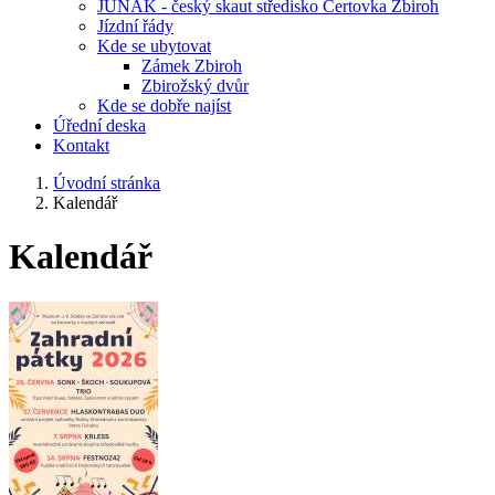
JUNÁK - český skaut středisko Čertovka Zbiroh
Jízdní řády
Kde se ubytovat
Zámek Zbiroh
Zbirožský dvůr
Kde se dobře najíst
Úřední deska
Kontakt
Úvodní stránka
Kalendář
Kalendář