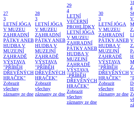
3
29
4
4
27
28
30
S
LETNÍ
3
3
3
V
VEČERNÍ
LETNÍ JÓGA
LETNÍ JÓGA
LETNÍ JÓGA
M
PROHLÍDKY
V MUZEU
V MUZEU
V MUZEU
Z
LETNÍ JÓGA
ZAHRADNÍ
ZAHRADNÍ
ZAHRADNÍ
L
V MUZEU
PÁTKY ANEB
PÁTKY ANEB
PÁTKY ANEB
V
ZAHRADNÍ
HUDBA V
HUDBA V
HUDBA V
Z
PÁTKY ANEB
MUZEJNÍ
MUZEJNÍ
MUZEJNÍ
P
HUDBA V
ZAHRADĚ
ZAHRADĚ
ZAHRADĚ
H
MUZEJNÍ
VÝSTAVA
VÝSTAVA
VÝSTAVA
M
ZAHRADĚ
"PŘÍBĚH
"PŘÍBĚH
"PŘÍBĚH
Z
VÝSTAVA
DŘEVĚNÝCH
DŘEVĚNÝCH
DŘEVĚNÝCH
V
"PŘÍBĚH
HRAČEK"
HRAČEK"
HRAČEK"
"
DŘEVĚNÝCH
Zobrazit
Zobrazit
Zobrazit
D
HRAČEK"
všechny
všechny
všechny
H
Zobrazit
záznamy ze dne
záznamy ze dne
záznamy ze dne
Z
všechny
v
záznamy ze dne
z