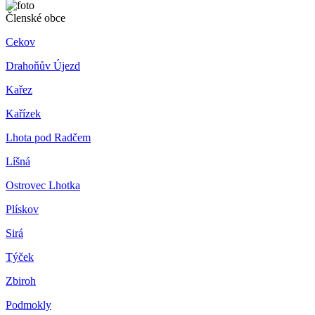
Členské obce
Cekov
Drahoňův Újezd
Kařez
Kařízek
Lhota pod Radčem
Líšná
Ostrovec Lhotka
Plískov
Sirá
Týček
Zbiroh
Podmokly