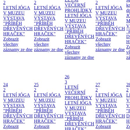
2
2
2
VEČERNÍ
kr
LETNÍ JÓGA
LETNÍ JÓGA
LETNÍ JÓGA
PROHLÍDKY
d
V MUZEU
V MUZEU
V MUZEU
LETNÍ JÓGA
J
VÝSTAVA
VÝSTAVA
VÝSTAVA
V MUZEU
M
"PŘÍBĚH
"PŘÍBĚH
"PŘÍBĚH
VÝSTAVA
V
DŘEVĚNÝCH
DŘEVĚNÝCH
DŘEVĚNÝCH
"PŘÍBĚH
"
HRAČEK"
HRAČEK"
HRAČEK"
DŘEVĚNÝCH
D
Zobrazit
Zobrazit
Zobrazit
HRAČEK"
H
všechny
všechny
všechny
Zobrazit
Z
záznamy ze dne
záznamy ze dne
záznamy ze dne
všechny
v
záznamy ze dne
z
26
3
24
25
27
2
LETNÍ
2
2
2
2
VEČERNÍ
LETNÍ JÓGA
LETNÍ JÓGA
LETNÍ JÓGA
L
PROHLÍDKY
V MUZEU
V MUZEU
V MUZEU
V
LETNÍ JÓGA
VÝSTAVA
VÝSTAVA
VÝSTAVA
V
V MUZEU
"PŘÍBĚH
"PŘÍBĚH
"PŘÍBĚH
"
VÝSTAVA
DŘEVĚNÝCH
DŘEVĚNÝCH
DŘEVĚNÝCH
D
"PŘÍBĚH
HRAČEK"
HRAČEK"
HRAČEK"
H
DŘEVĚNÝCH
Zobrazit
Zobrazit
Zobrazit
Z
HRAČEK"