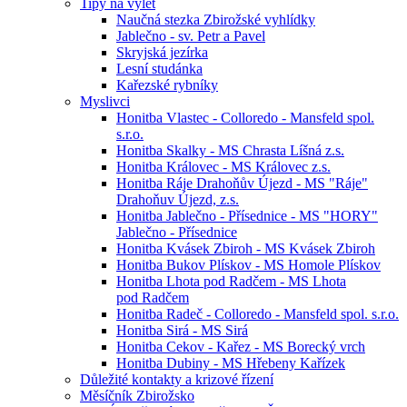
Tipy na výlet
Naučná stezka Zbirožské vyhlídky
Jablečno - sv. Petr a Pavel
Skryjská jezírka
Lesní studánka
Kařezské rybníky
Myslivci
Honitba Vlastec - Colloredo - Mansfeld spol.
s.r.o.
Honitba Skalky - MS Chrasta Líšná z.s.
Honitba Královec - MS Královec z.s.
Honitba Ráje Drahoňův Újezd - MS "Ráje"
Drahoňuv Újezd, z.s.
Honitba Jablečno - Přísednice - MS "HORY"
Jablečno - Přísednice
Honitba Kvásek Zbiroh - MS Kvásek Zbiroh
Honitba Bukov Plískov - MS Homole Plískov
Honitba Lhota pod Radčem - MS Lhota
pod Radčem
Honitba Radeč - Colloredo - Mansfeld spol. s.r.o.
Honitba Sirá - MS Sirá
Honitba Cekov - Kařez - MS Borecký vrch
Honitba Dubiny - MS Hřebeny Kařízek
Důležité kontakty a krizové řízení
Měsíčník Zbirožsko