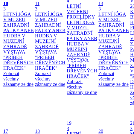
4
V
10
11
13
LETNÍ
2
3
3
3
VEČERNÍ
K
LETNÍ JÓGA
LETNÍ JÓGA
LETNÍ JÓGA
PROHLÍDKY
B
V MUZEU
V MUZEU
V MUZEU
LETNÍ JÓGA
H
ZAHRADNÍ
ZAHRADNÍ
ZAHRADNÍ
V MUZEU
F
PÁTKY ANEB
PÁTKY ANEB
PÁTKY ANEB
ZAHRADNÍ
L
HUDBA V
HUDBA V
HUDBA V
PÁTKY ANEB
V
MUZEJNÍ
MUZEJNÍ
MUZEJNÍ
HUDBA V
Z
ZAHRADĚ
ZAHRADĚ
ZAHRADĚ
MUZEJNÍ
P
VÝSTAVA
VÝSTAVA
VÝSTAVA
ZAHRADĚ
H
"PŘÍBĚH
"PŘÍBĚH
"PŘÍBĚH
VÝSTAVA
M
DŘEVĚNÝCH
DŘEVĚNÝCH
DŘEVĚNÝCH
"PŘÍBĚH
Z
HRAČEK"
HRAČEK"
HRAČEK"
DŘEVĚNÝCH
V
Zobrazit
Zobrazit
Zobrazit
HRAČEK"
"
všechny
všechny
všechny
Zobrazit
D
záznamy ze dne
záznamy ze dne
záznamy ze dne
všechny
H
záznamy ze dne
Z
v
z
19
2
3
3
17
18
20
LETNÍ
M