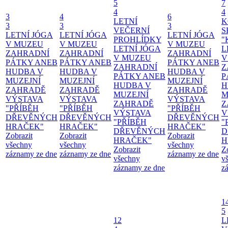
5
7
4
4
3
4
6
LETNÍ
K
3
3
3
VEČERNÍ
S
LETNÍ JÓGA
LETNÍ JÓGA
LETNÍ JÓGA
PROHLÍDKY
"
V MUZEU
V MUZEU
V MUZEU
LETNÍ JÓGA
L
ZAHRADNÍ
ZAHRADNÍ
ZAHRADNÍ
V MUZEU
V
PÁTKY ANEB
PÁTKY ANEB
PÁTKY ANEB
ZAHRADNÍ
Z
HUDBA V
HUDBA V
HUDBA V
PÁTKY ANEB
P
MUZEJNÍ
MUZEJNÍ
MUZEJNÍ
HUDBA V
H
ZAHRADĚ
ZAHRADĚ
ZAHRADĚ
MUZEJNÍ
M
VÝSTAVA
VÝSTAVA
VÝSTAVA
ZAHRADĚ
Z
"PŘÍBĚH
"PŘÍBĚH
"PŘÍBĚH
VÝSTAVA
V
DŘEVĚNÝCH
DŘEVĚNÝCH
DŘEVĚNÝCH
"PŘÍBĚH
"
HRAČEK"
HRAČEK"
HRAČEK"
DŘEVĚNÝCH
D
Zobrazit
Zobrazit
Zobrazit
HRAČEK"
H
všechny
všechny
všechny
Zobrazit
Z
záznamy ze dne
záznamy ze dne
záznamy ze dne
všechny
v
záznamy ze dne
z
1
5
12
L