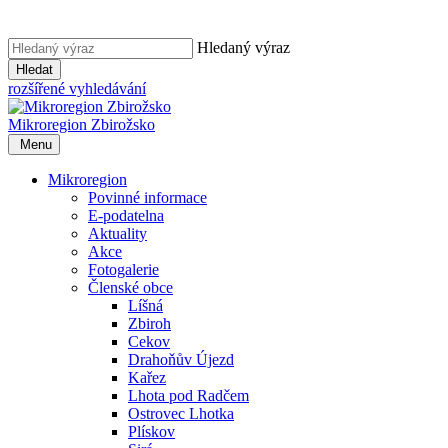
Hledaný výraz
Hledat
rozšířené vyhledávání
Mikroregion
Zbirožsko
Menu
Mikroregion
Povinné informace
E-podatelna
Aktuality
Akce
Fotogalerie
Členské obce
Líšná
Zbiroh
Cekov
Drahoňův Újezd
Kařez
Lhota pod Radčem
Ostrovec Lhotka
Plískov