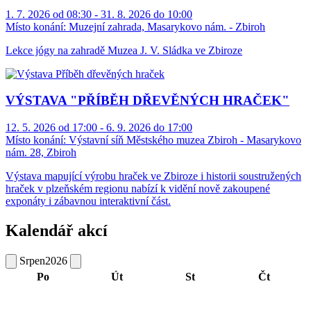
1. 7. 2026 od 08:30 - 31. 8. 2026 do 10:00
Místo konání:
Muzejní zahrada, Masarykovo nám. - Zbiroh
Lekce jógy na zahradě Muzea J. V. Sládka ve Zbiroze
VÝSTAVA "PŘÍBĚH DŘEVĚNÝCH HRAČEK"
12. 5. 2026 od 17:00 - 6. 9. 2026 do 17:00
Místo konání:
Výstavní síň Městského muzea Zbiroh - Masarykovo
nám. 28, Zbiroh
Výstava mapující výrobu hraček ve Zbiroze i historii soustružených
hraček v plzeňském regionu nabízí k vidění nově zakoupené
exponáty i zábavnou interaktivní část.
Kalendář akcí
Srpen
2026
Po
Út
St
Čt