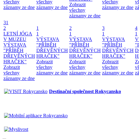
všechny
všechny
všechny
v
Zobrazit
záznamy ze dne
záznamy ze dne
záznamy ze dne
z
všechny
záznamy ze dne
31
2
1
2
3
4
LETNÍ JÓGA
1
1
1
1
V MUZEU
VÝSTAVA
VÝSTAVA
VÝSTAVA
V
VÝSTAVA
"PŘÍBĚH
"PŘÍBĚH
"PŘÍBĚH
"
"PŘÍBĚH
DŘEVĚNÝCH
DŘEVĚNÝCH
DŘEVĚNÝCH
D
DŘEVĚNÝCH
HRAČEK"
HRAČEK"
HRAČEK"
H
HRAČEK"
Zobrazit
Zobrazit
Zobrazit
Z
Zobrazit
všechny
všechny
všechny
v
všechny
záznamy ze dne
záznamy ze dne
záznamy ze dne
z
záznamy ze dne
Destinační společnost Rokycansko