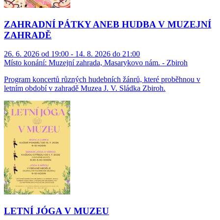
ZAHRADNÍ PÁTKY ANEB HUDBA V MUZEJNÍ
ZAHRADĚ
26. 6. 2026 od 19:00 - 14. 8. 2026 do 21:00
Místo konání:
Muzejní zahrada, Masarykovo nám. - Zbiroh
Program koncertů různých hudebních žánrů, které proběhnou v
letním období v zahradě Muzea J. V. Sládka Zbiroh.
LETNÍ JÓGA V MUZEU