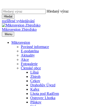
Hledaný výraz
Hledat
rozšířené vyhledávání
Mikroregion
Zbirožsko
Menu
Mikroregion
Povinné informace
E-podatelna
Aktuality
Akce
Fotogalerie
Členské obce
Líšná
Zbiroh
Cekov
Drahoňův Újezd
Kařez
Lhota pod Radčem
Ostrovec Lhotka
Plískov