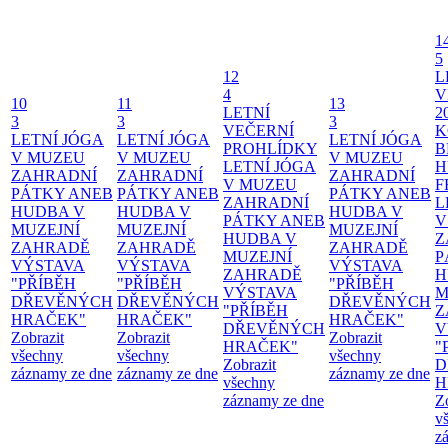
1
5
12
L
4
V
10
11
13
LETNÍ
2
3
3
3
VEČERNÍ
K
LETNÍ JÓGA
LETNÍ JÓGA
LETNÍ JÓGA
PROHLÍDKY
B
V MUZEU
V MUZEU
V MUZEU
LETNÍ JÓGA
H
ZAHRADNÍ
ZAHRADNÍ
ZAHRADNÍ
V MUZEU
F
PÁTKY ANEB
PÁTKY ANEB
PÁTKY ANEB
ZAHRADNÍ
L
HUDBA V
HUDBA V
HUDBA V
PÁTKY ANEB
V
MUZEJNÍ
MUZEJNÍ
MUZEJNÍ
HUDBA V
Z
ZAHRADĚ
ZAHRADĚ
ZAHRADĚ
MUZEJNÍ
P
VÝSTAVA
VÝSTAVA
VÝSTAVA
ZAHRADĚ
H
"PŘÍBĚH
"PŘÍBĚH
"PŘÍBĚH
VÝSTAVA
M
DŘEVĚNÝCH
DŘEVĚNÝCH
DŘEVĚNÝCH
"PŘÍBĚH
Z
HRAČEK"
HRAČEK"
HRAČEK"
DŘEVĚNÝCH
V
Zobrazit
Zobrazit
Zobrazit
HRAČEK"
"
všechny
všechny
všechny
Zobrazit
D
záznamy ze dne
záznamy ze dne
záznamy ze dne
všechny
H
záznamy ze dne
Z
v
z