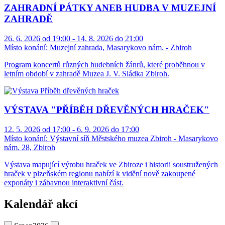
ZAHRADNÍ PÁTKY ANEB HUDBA V MUZEJNÍ
ZAHRADĚ
26. 6. 2026 od 19:00 - 14. 8. 2026 do 21:00
Místo konání:
Muzejní zahrada, Masarykovo nám. - Zbiroh
Program koncertů různých hudebních žánrů, které proběhnou v
letním období v zahradě Muzea J. V. Sládka Zbiroh.
VÝSTAVA "PŘÍBĚH DŘEVĚNÝCH HRAČEK"
12. 5. 2026 od 17:00 - 6. 9. 2026 do 17:00
Místo konání:
Výstavní síň Městského muzea Zbiroh - Masarykovo
nám. 28, Zbiroh
Výstava mapující výrobu hraček ve Zbiroze i historii soustružených
hraček v plzeňském regionu nabízí k vidění nově zakoupené
exponáty i zábavnou interaktivní část.
Kalendář akcí