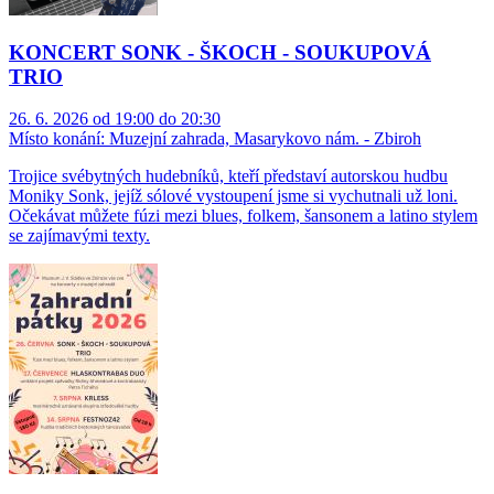
KONCERT SONK - ŠKOCH - SOUKUPOVÁ
TRIO
26. 6. 2026 od 19:00 do 20:30
Místo konání:
Muzejní zahrada, Masarykovo nám. - Zbiroh
Trojice svébytných hudebníků, kteří představí autorskou hudbu
Moniky Sonk, jejíž sólové vystoupení jsme si vychutnali už loni.
Očekávat můžete fúzi mezi blues, folkem, šansonem a latino stylem
se zajímavými texty.