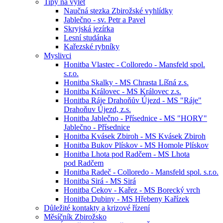
Tipy na výlet
Naučná stezka Zbirožské vyhlídky
Jablečno - sv. Petr a Pavel
Skryjská jezírka
Lesní studánka
Kařezské rybníky
Myslivci
Honitba Vlastec - Colloredo - Mansfeld spol.
s.r.o.
Honitba Skalky - MS Chrasta Líšná z.s.
Honitba Královec - MS Královec z.s.
Honitba Ráje Drahoňův Újezd - MS "Ráje"
Drahoňuv Újezd, z.s.
Honitba Jablečno - Přísednice - MS "HORY"
Jablečno - Přísednice
Honitba Kvásek Zbiroh - MS Kvásek Zbiroh
Honitba Bukov Plískov - MS Homole Plískov
Honitba Lhota pod Radčem - MS Lhota
pod Radčem
Honitba Radeč - Colloredo - Mansfeld spol. s.r.o.
Honitba Sirá - MS Sirá
Honitba Cekov - Kařez - MS Borecký vrch
Honitba Dubiny - MS Hřebeny Kařízek
Důležité kontakty a krizové řízení
Měsíčník Zbirožsko