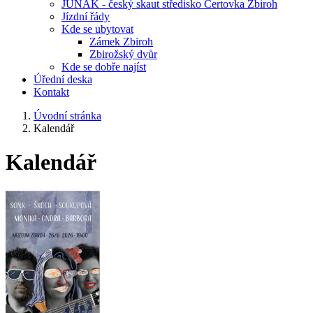
JUNÁK - český skaut středisko Čertovka Zbiroh
Jízdní řády
Kde se ubytovat
Zámek Zbiroh
Zbirožský dvůr
Kde se dobře najíst
Úřední deska
Kontakt
Úvodní stránka
Kalendář
Kalendář