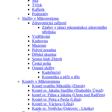
Sirá
Týček
Kařízek
Podmokly
Služby v Mikroregionu
Zdravotnická zařízení
Změny v rámci rekonstrukce zdravotního
střediska
Vzdělávání
Knihovna
Muzeum
Právní poradna
Dětská skupina
Senior klub Zbiroh
Česká pošta
Ostatní služby
Kadeřnictví
Kosmetika a péče o tělo
Kostely v Mikroregionu
Kostel svatého Mikuláše (Zbiroh)
Kostel sv. Jakuba Staršího (Drahoňův Újezd)
kostel sv. Filipa a Jakuba (Lhota pod Radčem)
Kostel sv. Petra a Pavla (Líšná)
Kostel sv. Václava (Líšná)
Kaple sv. Vojtěcha (Ostrovec - Lhotka)