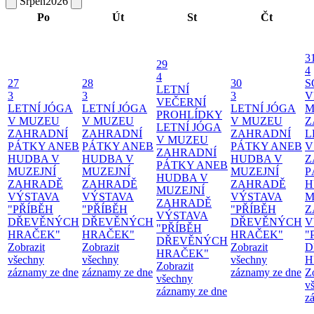
Srpen
2026
Po
Út
St
Čt
3
29
4
4
27
28
30
S
LETNÍ
3
3
3
V
VEČERNÍ
LETNÍ JÓGA
LETNÍ JÓGA
LETNÍ JÓGA
M
PROHLÍDKY
V MUZEU
V MUZEU
V MUZEU
Z
LETNÍ JÓGA
ZAHRADNÍ
ZAHRADNÍ
ZAHRADNÍ
L
V MUZEU
PÁTKY ANEB
PÁTKY ANEB
PÁTKY ANEB
V
ZAHRADNÍ
HUDBA V
HUDBA V
HUDBA V
Z
PÁTKY ANEB
MUZEJNÍ
MUZEJNÍ
MUZEJNÍ
P
HUDBA V
ZAHRADĚ
ZAHRADĚ
ZAHRADĚ
H
MUZEJNÍ
VÝSTAVA
VÝSTAVA
VÝSTAVA
M
ZAHRADĚ
"PŘÍBĚH
"PŘÍBĚH
"PŘÍBĚH
Z
VÝSTAVA
DŘEVĚNÝCH
DŘEVĚNÝCH
DŘEVĚNÝCH
V
"PŘÍBĚH
HRAČEK"
HRAČEK"
HRAČEK"
"
DŘEVĚNÝCH
Zobrazit
Zobrazit
Zobrazit
D
HRAČEK"
všechny
všechny
všechny
H
Zobrazit
záznamy ze dne
záznamy ze dne
záznamy ze dne
Z
všechny
v
záznamy ze dne
z