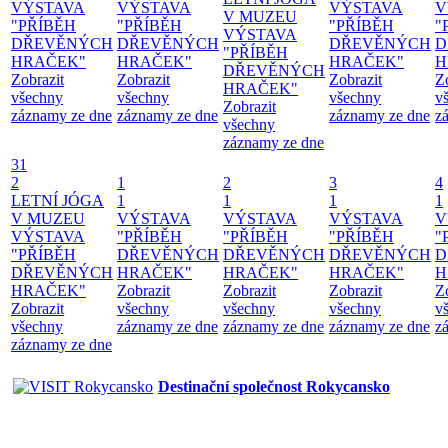
VÝSTAVA
VÝSTAVA
VÝSTAVA
V
V MUZEU
"PŘÍBĚH
"PŘÍBĚH
"PŘÍBĚH
"
VÝSTAVA
DŘEVĚNÝCH
DŘEVĚNÝCH
DŘEVĚNÝCH
D
"PŘÍBĚH
HRAČEK"
HRAČEK"
HRAČEK"
H
DŘEVĚNÝCH
Zobrazit
Zobrazit
Zobrazit
Z
HRAČEK"
všechny
všechny
všechny
v
Zobrazit
záznamy ze dne
záznamy ze dne
záznamy ze dne
z
všechny
záznamy ze dne
31
2
1
2
3
4
LETNÍ JÓGA
1
1
1
1
V MUZEU
VÝSTAVA
VÝSTAVA
VÝSTAVA
V
VÝSTAVA
"PŘÍBĚH
"PŘÍBĚH
"PŘÍBĚH
"
"PŘÍBĚH
DŘEVĚNÝCH
DŘEVĚNÝCH
DŘEVĚNÝCH
D
DŘEVĚNÝCH
HRAČEK"
HRAČEK"
HRAČEK"
H
HRAČEK"
Zobrazit
Zobrazit
Zobrazit
Z
Zobrazit
všechny
všechny
všechny
v
všechny
záznamy ze dne
záznamy ze dne
záznamy ze dne
z
záznamy ze dne
Destinační společnost Rokycansko