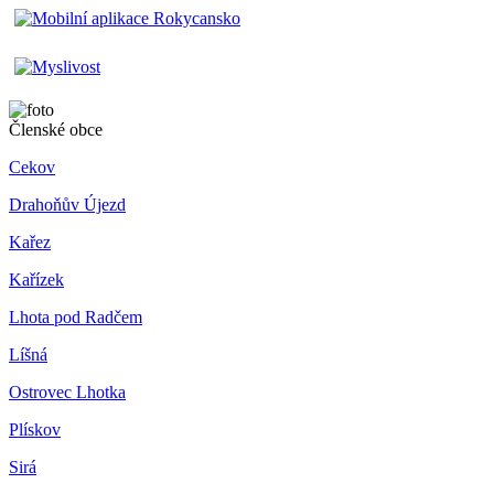
Členské obce
Cekov
Drahoňův Újezd
Kařez
Kařízek
Lhota pod Radčem
Líšná
Ostrovec Lhotka
Plískov
Sirá