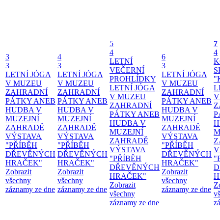
5
7
4
4
3
4
6
LETNÍ
K
3
3
3
VEČERNÍ
S
LETNÍ JÓGA
LETNÍ JÓGA
LETNÍ JÓGA
PROHLÍDKY
"
V MUZEU
V MUZEU
V MUZEU
LETNÍ JÓGA
L
ZAHRADNÍ
ZAHRADNÍ
ZAHRADNÍ
V MUZEU
V
PÁTKY ANEB
PÁTKY ANEB
PÁTKY ANEB
ZAHRADNÍ
Z
HUDBA V
HUDBA V
HUDBA V
PÁTKY ANEB
P
MUZEJNÍ
MUZEJNÍ
MUZEJNÍ
HUDBA V
H
ZAHRADĚ
ZAHRADĚ
ZAHRADĚ
MUZEJNÍ
M
VÝSTAVA
VÝSTAVA
VÝSTAVA
ZAHRADĚ
Z
"PŘÍBĚH
"PŘÍBĚH
"PŘÍBĚH
VÝSTAVA
V
DŘEVĚNÝCH
DŘEVĚNÝCH
DŘEVĚNÝCH
"PŘÍBĚH
"
HRAČEK"
HRAČEK"
HRAČEK"
DŘEVĚNÝCH
D
Zobrazit
Zobrazit
Zobrazit
HRAČEK"
H
všechny
všechny
všechny
Zobrazit
Z
záznamy ze dne
záznamy ze dne
záznamy ze dne
všechny
v
záznamy ze dne
z