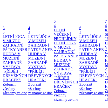
5
7
4
4
3
4
6
LETNÍ
K
3
3
3
VEČERNÍ
S
LETNÍ JÓGA
LETNÍ JÓGA
LETNÍ JÓGA
PROHLÍDKY
"
V MUZEU
V MUZEU
V MUZEU
LETNÍ JÓGA
L
ZAHRADNÍ
ZAHRADNÍ
ZAHRADNÍ
V MUZEU
V
PÁTKY ANEB
PÁTKY ANEB
PÁTKY ANEB
ZAHRADNÍ
Z
HUDBA V
HUDBA V
HUDBA V
PÁTKY ANEB
P
MUZEJNÍ
MUZEJNÍ
MUZEJNÍ
HUDBA V
H
ZAHRADĚ
ZAHRADĚ
ZAHRADĚ
MUZEJNÍ
M
VÝSTAVA
VÝSTAVA
VÝSTAVA
ZAHRADĚ
Z
"PŘÍBĚH
"PŘÍBĚH
"PŘÍBĚH
VÝSTAVA
V
DŘEVĚNÝCH
DŘEVĚNÝCH
DŘEVĚNÝCH
"PŘÍBĚH
"
HRAČEK"
HRAČEK"
HRAČEK"
DŘEVĚNÝCH
D
Zobrazit
Zobrazit
Zobrazit
HRAČEK"
H
všechny
všechny
všechny
Zobrazit
Z
záznamy ze dne
záznamy ze dne
záznamy ze dne
všechny
v
záznamy ze dne
z