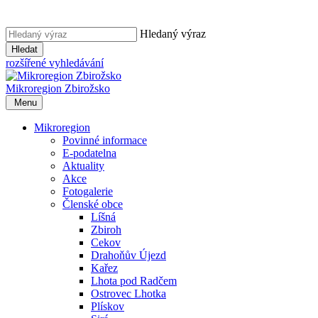
Hledaný výraz
Hledat
rozšířené vyhledávání
Mikroregion
Zbirožsko
Menu
Mikroregion
Povinné informace
E-podatelna
Aktuality
Akce
Fotogalerie
Členské obce
Líšná
Zbiroh
Cekov
Drahoňův Újezd
Kařez
Lhota pod Radčem
Ostrovec Lhotka
Plískov