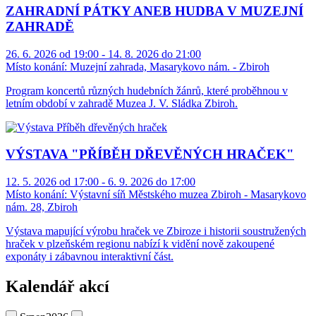
ZAHRADNÍ PÁTKY ANEB HUDBA V MUZEJNÍ
ZAHRADĚ
26. 6. 2026 od 19:00 - 14. 8. 2026 do 21:00
Místo konání:
Muzejní zahrada, Masarykovo nám. - Zbiroh
Program koncertů různých hudebních žánrů, které proběhnou v
letním období v zahradě Muzea J. V. Sládka Zbiroh.
VÝSTAVA "PŘÍBĚH DŘEVĚNÝCH HRAČEK"
12. 5. 2026 od 17:00 - 6. 9. 2026 do 17:00
Místo konání:
Výstavní síň Městského muzea Zbiroh - Masarykovo
nám. 28, Zbiroh
Výstava mapující výrobu hraček ve Zbiroze i historii soustružených
hraček v plzeňském regionu nabízí k vidění nově zakoupené
exponáty i zábavnou interaktivní část.
Kalendář akcí