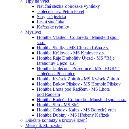
Tipy na výlet
Naučná stezka Zbirožské vyhlídky
Jablečno - sv. Petr a Pavel
Skryjská jezírka
Lesní studánka
Kařezské rybníky
Myslivci
Honitba Vlastec - Colloredo - Mansfeld spol.
s.r.o.
Honitba Skalky - MS Chrasta Líšná z.s.
Honitba Královec - MS Královec z.s.
Honitba Ráje Drahoňův Újezd - MS "Ráje"
Drahoňuv Újezd, z.s.
Honitba Jablečno - Přísednice - MS "HORY"
Jablečno - Přísednice
Honitba Kvásek Zbiroh - MS Kvásek Zbiroh
Honitba Bukov Plískov - MS Homole Plískov
Honitba Lhota pod Radčem - MS Lhota
pod Radčem
Honitba Radeč - Colloredo - Mansfeld spol. s.r.o.
Honitba Sirá - MS Sirá
Honitba Cekov - Kařez - MS Borecký vrch
Honitba Dubiny - MS Hřebeny Kařízek
Důležité kontakty a krizové řízení
Měsíčník Zbirožsko