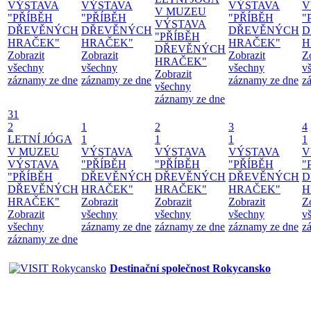
VÝSTAVA
VÝSTAVA
VÝSTAVA
V
V MUZEU
"PŘÍBĚH
"PŘÍBĚH
"PŘÍBĚH
"
VÝSTAVA
DŘEVĚNÝCH
DŘEVĚNÝCH
DŘEVĚNÝCH
D
"PŘÍBĚH
HRAČEK"
HRAČEK"
HRAČEK"
H
DŘEVĚNÝCH
Zobrazit
Zobrazit
Zobrazit
Z
HRAČEK"
všechny
všechny
všechny
v
Zobrazit
záznamy ze dne
záznamy ze dne
záznamy ze dne
z
všechny
záznamy ze dne
31
2
1
2
3
4
LETNÍ JÓGA
1
1
1
1
V MUZEU
VÝSTAVA
VÝSTAVA
VÝSTAVA
V
VÝSTAVA
"PŘÍBĚH
"PŘÍBĚH
"PŘÍBĚH
"
"PŘÍBĚH
DŘEVĚNÝCH
DŘEVĚNÝCH
DŘEVĚNÝCH
D
DŘEVĚNÝCH
HRAČEK"
HRAČEK"
HRAČEK"
H
HRAČEK"
Zobrazit
Zobrazit
Zobrazit
Z
Zobrazit
všechny
všechny
všechny
v
všechny
záznamy ze dne
záznamy ze dne
záznamy ze dne
z
záznamy ze dne
Destinační společnost Rokycansko