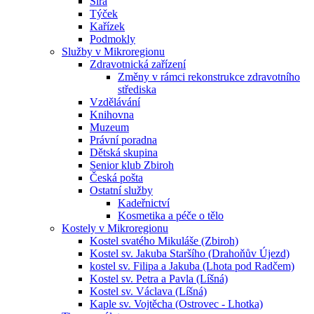
Sirá
Týček
Kařízek
Podmokly
Služby v Mikroregionu
Zdravotnická zařízení
Změny v rámci rekonstrukce zdravotního
střediska
Vzdělávání
Knihovna
Muzeum
Právní poradna
Dětská skupina
Senior klub Zbiroh
Česká pošta
Ostatní služby
Kadeřnictví
Kosmetika a péče o tělo
Kostely v Mikroregionu
Kostel svatého Mikuláše (Zbiroh)
Kostel sv. Jakuba Staršího (Drahoňův Újezd)
kostel sv. Filipa a Jakuba (Lhota pod Radčem)
Kostel sv. Petra a Pavla (Líšná)
Kostel sv. Václava (Líšná)
Kaple sv. Vojtěcha (Ostrovec - Lhotka)