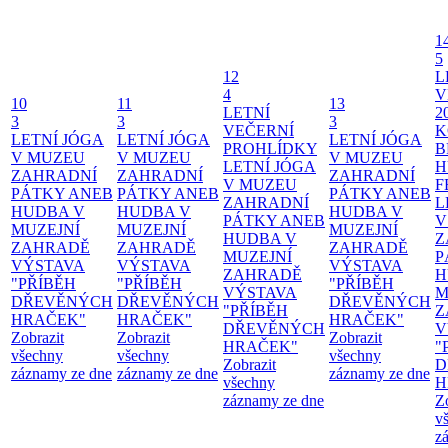
1
5
12
L
4
V
10
11
13
LETNÍ
2
3
3
3
VEČERNÍ
K
LETNÍ JÓGA
LETNÍ JÓGA
LETNÍ JÓGA
PROHLÍDKY
B
V MUZEU
V MUZEU
V MUZEU
LETNÍ JÓGA
H
ZAHRADNÍ
ZAHRADNÍ
ZAHRADNÍ
V MUZEU
F
PÁTKY ANEB
PÁTKY ANEB
PÁTKY ANEB
ZAHRADNÍ
L
HUDBA V
HUDBA V
HUDBA V
PÁTKY ANEB
V
MUZEJNÍ
MUZEJNÍ
MUZEJNÍ
HUDBA V
Z
ZAHRADĚ
ZAHRADĚ
ZAHRADĚ
MUZEJNÍ
P
VÝSTAVA
VÝSTAVA
VÝSTAVA
ZAHRADĚ
H
"PŘÍBĚH
"PŘÍBĚH
"PŘÍBĚH
VÝSTAVA
M
DŘEVĚNÝCH
DŘEVĚNÝCH
DŘEVĚNÝCH
"PŘÍBĚH
Z
HRAČEK"
HRAČEK"
HRAČEK"
DŘEVĚNÝCH
V
Zobrazit
Zobrazit
Zobrazit
HRAČEK"
"
všechny
všechny
všechny
Zobrazit
D
záznamy ze dne
záznamy ze dne
záznamy ze dne
všechny
H
záznamy ze dne
Z
v
z