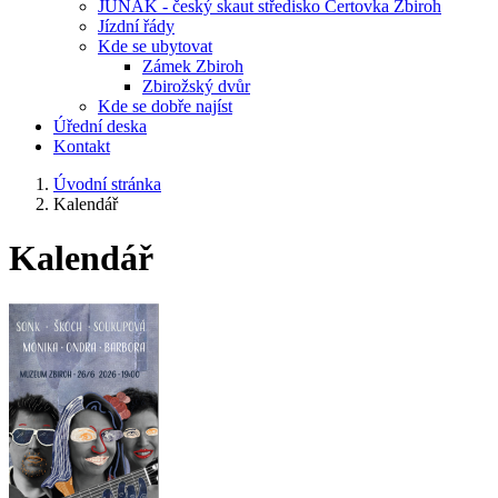
JUNÁK - český skaut středisko Čertovka Zbiroh
Jízdní řády
Kde se ubytovat
Zámek Zbiroh
Zbirožský dvůr
Kde se dobře najíst
Úřední deska
Kontakt
Úvodní stránka
Kalendář
Kalendář