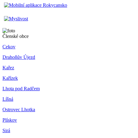
Členské obce
Cekov
Drahoňův Újezd
Kařez
Kařízek
Lhota pod Radčem
Líšná
Ostrovec Lhotka
Plískov
Sirá