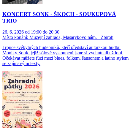
KONCERT SONK - ŠKOCH - SOUKUPOVÁ
TRIO
26. 6. 2026 od 19:00 do 20:30
Místo konání:
Muzejní zahrada, Masarykovo nám. - Zbiroh
Trojice svébytných hudebníků, kteří představí autorskou hudbu
Moniky Sonk, jejíž sólové vystoupení jsme si vychutnali už loni.
Očekávat můžete fúzi mezi blues, folkem, šansonem a latino stylem
se zajímavými texty.