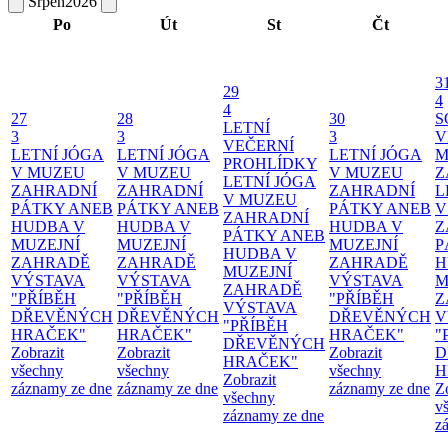
Srpen
2026
Po
Út
St
Čt
3
29
4
4
27
28
30
S
LETNÍ
3
3
3
V
VEČERNÍ
LETNÍ JÓGA
LETNÍ JÓGA
LETNÍ JÓGA
M
PROHLÍDKY
V MUZEU
V MUZEU
V MUZEU
Z
LETNÍ JÓGA
ZAHRADNÍ
ZAHRADNÍ
ZAHRADNÍ
L
V MUZEU
PÁTKY ANEB
PÁTKY ANEB
PÁTKY ANEB
V
ZAHRADNÍ
HUDBA V
HUDBA V
HUDBA V
Z
PÁTKY ANEB
MUZEJNÍ
MUZEJNÍ
MUZEJNÍ
P
HUDBA V
ZAHRADĚ
ZAHRADĚ
ZAHRADĚ
H
MUZEJNÍ
VÝSTAVA
VÝSTAVA
VÝSTAVA
M
ZAHRADĚ
"PŘÍBĚH
"PŘÍBĚH
"PŘÍBĚH
Z
VÝSTAVA
DŘEVĚNÝCH
DŘEVĚNÝCH
DŘEVĚNÝCH
V
"PŘÍBĚH
HRAČEK"
HRAČEK"
HRAČEK"
"
DŘEVĚNÝCH
Zobrazit
Zobrazit
Zobrazit
D
HRAČEK"
všechny
všechny
všechny
H
Zobrazit
záznamy ze dne
záznamy ze dne
záznamy ze dne
Z
všechny
v
záznamy ze dne
z