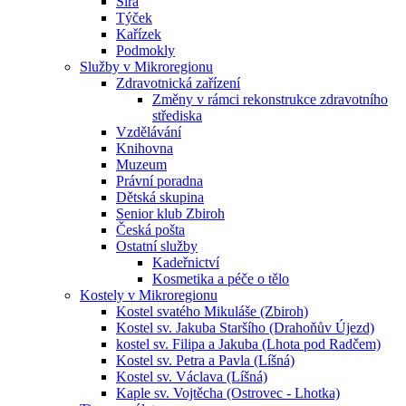
Sirá
Týček
Kařízek
Podmokly
Služby v Mikroregionu
Zdravotnická zařízení
Změny v rámci rekonstrukce zdravotního
střediska
Vzdělávání
Knihovna
Muzeum
Právní poradna
Dětská skupina
Senior klub Zbiroh
Česká pošta
Ostatní služby
Kadeřnictví
Kosmetika a péče o tělo
Kostely v Mikroregionu
Kostel svatého Mikuláše (Zbiroh)
Kostel sv. Jakuba Staršího (Drahoňův Újezd)
kostel sv. Filipa a Jakuba (Lhota pod Radčem)
Kostel sv. Petra a Pavla (Líšná)
Kostel sv. Václava (Líšná)
Kaple sv. Vojtěcha (Ostrovec - Lhotka)