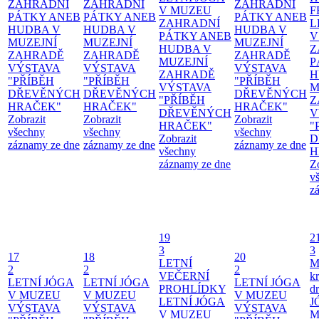
ZAHRADNÍ
ZAHRADNÍ
ZAHRADNÍ
V MUZEU
F
PÁTKY ANEB
PÁTKY ANEB
PÁTKY ANEB
ZAHRADNÍ
L
HUDBA V
HUDBA V
HUDBA V
PÁTKY ANEB
V
MUZEJNÍ
MUZEJNÍ
MUZEJNÍ
HUDBA V
Z
ZAHRADĚ
ZAHRADĚ
ZAHRADĚ
MUZEJNÍ
P
VÝSTAVA
VÝSTAVA
VÝSTAVA
ZAHRADĚ
H
"PŘÍBĚH
"PŘÍBĚH
"PŘÍBĚH
VÝSTAVA
M
DŘEVĚNÝCH
DŘEVĚNÝCH
DŘEVĚNÝCH
"PŘÍBĚH
Z
HRAČEK"
HRAČEK"
HRAČEK"
DŘEVĚNÝCH
V
Zobrazit
Zobrazit
Zobrazit
HRAČEK"
"
všechny
všechny
všechny
Zobrazit
D
záznamy ze dne
záznamy ze dne
záznamy ze dne
všechny
H
záznamy ze dne
Z
v
z
19
2
3
3
17
18
20
LETNÍ
M
2
2
2
VEČERNÍ
kr
LETNÍ JÓGA
LETNÍ JÓGA
LETNÍ JÓGA
PROHLÍDKY
d
V MUZEU
V MUZEU
V MUZEU
LETNÍ JÓGA
J
VÝSTAVA
VÝSTAVA
VÝSTAVA
V MUZEU
M