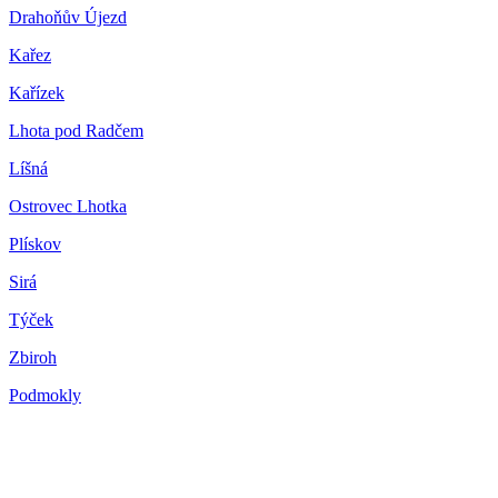
Drahoňův Újezd
Kařez
Kařízek
Lhota pod Radčem
Líšná
Ostrovec Lhotka
Plískov
Sirá
Týček
Zbiroh
Podmokly