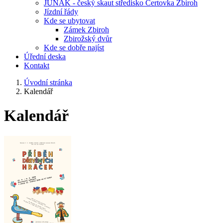
JUNÁK - český skaut středisko Čertovka Zbiroh
Jízdní řády
Kde se ubytovat
Zámek Zbiroh
Zbirožský dvůr
Kde se dobře najíst
Úřední deska
Kontakt
Úvodní stránka
Kalendář
Kalendář