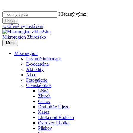
Hledaný výraz
Hledat
rozšířené vyhledávání
Mikroregion
Zbirožsko
Menu
Mikroregion
Povinné informace
E-podatelna
Aktuality
Akce
Fotogalerie
Členské obce
Líšná
Zbiroh
Cekov
Drahoňův Újezd
Kařez
Lhota pod Radčem
Ostrovec Lhotka
Plískov