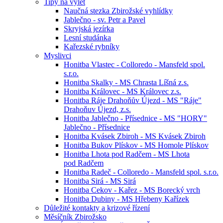
Tipy na výlet
Naučná stezka Zbirožské vyhlídky
Jablečno - sv. Petr a Pavel
Skryjská jezírka
Lesní studánka
Kařezské rybníky
Myslivci
Honitba Vlastec - Colloredo - Mansfeld spol.
s.r.o.
Honitba Skalky - MS Chrasta Líšná z.s.
Honitba Královec - MS Královec z.s.
Honitba Ráje Drahoňův Újezd - MS "Ráje"
Drahoňuv Újezd, z.s.
Honitba Jablečno - Přísednice - MS "HORY"
Jablečno - Přísednice
Honitba Kvásek Zbiroh - MS Kvásek Zbiroh
Honitba Bukov Plískov - MS Homole Plískov
Honitba Lhota pod Radčem - MS Lhota
pod Radčem
Honitba Radeč - Colloredo - Mansfeld spol. s.r.o.
Honitba Sirá - MS Sirá
Honitba Cekov - Kařez - MS Borecký vrch
Honitba Dubiny - MS Hřebeny Kařízek
Důležité kontakty a krizové řízení
Měsíčník Zbirožsko