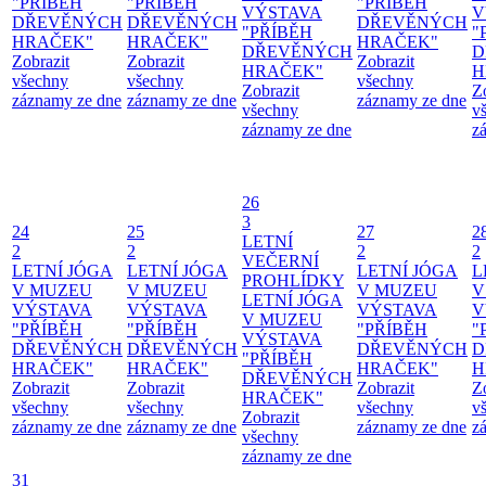
"PŘÍBĚH
"PŘÍBĚH
"PŘÍBĚH
VÝSTAVA
V
DŘEVĚNÝCH
DŘEVĚNÝCH
DŘEVĚNÝCH
"PŘÍBĚH
"
HRAČEK"
HRAČEK"
HRAČEK"
DŘEVĚNÝCH
D
Zobrazit
Zobrazit
Zobrazit
HRAČEK"
H
všechny
všechny
všechny
Zobrazit
Z
záznamy ze dne
záznamy ze dne
záznamy ze dne
všechny
v
záznamy ze dne
z
26
3
24
25
27
2
LETNÍ
2
2
2
2
VEČERNÍ
LETNÍ JÓGA
LETNÍ JÓGA
LETNÍ JÓGA
L
PROHLÍDKY
V MUZEU
V MUZEU
V MUZEU
V
LETNÍ JÓGA
VÝSTAVA
VÝSTAVA
VÝSTAVA
V
V MUZEU
"PŘÍBĚH
"PŘÍBĚH
"PŘÍBĚH
"
VÝSTAVA
DŘEVĚNÝCH
DŘEVĚNÝCH
DŘEVĚNÝCH
D
"PŘÍBĚH
HRAČEK"
HRAČEK"
HRAČEK"
H
DŘEVĚNÝCH
Zobrazit
Zobrazit
Zobrazit
Z
HRAČEK"
všechny
všechny
všechny
v
Zobrazit
záznamy ze dne
záznamy ze dne
záznamy ze dne
z
všechny
záznamy ze dne
31