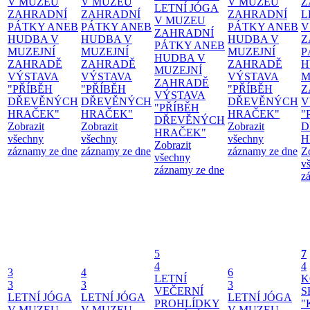
V MUZEU
V MUZEU
V MUZEU
Z
LETNÍ JÓGA
ZAHRADNÍ
ZAHRADNÍ
ZAHRADNÍ
L
V MUZEU
PÁTKY ANEB
PÁTKY ANEB
PÁTKY ANEB
V
ZAHRADNÍ
HUDBA V
HUDBA V
HUDBA V
Z
PÁTKY ANEB
MUZEJNÍ
MUZEJNÍ
MUZEJNÍ
P
HUDBA V
ZAHRADĚ
ZAHRADĚ
ZAHRADĚ
H
MUZEJNÍ
VÝSTAVA
VÝSTAVA
VÝSTAVA
M
ZAHRADĚ
"PŘÍBĚH
"PŘÍBĚH
"PŘÍBĚH
Z
VÝSTAVA
DŘEVĚNÝCH
DŘEVĚNÝCH
DŘEVĚNÝCH
V
"PŘÍBĚH
HRAČEK"
HRAČEK"
HRAČEK"
"
DŘEVĚNÝCH
Zobrazit
Zobrazit
Zobrazit
D
HRAČEK"
všechny
všechny
všechny
H
Zobrazit
záznamy ze dne
záznamy ze dne
záznamy ze dne
Z
všechny
v
záznamy ze dne
z
5
7
4
4
3
4
6
LETNÍ
K
3
3
3
VEČERNÍ
S
LETNÍ JÓGA
LETNÍ JÓGA
LETNÍ JÓGA
PROHLÍDKY
"
V MUZEU
V MUZEU
V MUZEU