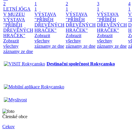
2
1
2
3
4
LETNÍ JÓGA
1
1
1
1
V MUZEU
VÝSTAVA
VÝSTAVA
VÝSTAVA
V
VÝSTAVA
"PŘÍBĚH
"PŘÍBĚH
"PŘÍBĚH
"
"PŘÍBĚH
DŘEVĚNÝCH
DŘEVĚNÝCH
DŘEVĚNÝCH
D
DŘEVĚNÝCH
HRAČEK"
HRAČEK"
HRAČEK"
H
HRAČEK"
Zobrazit
Zobrazit
Zobrazit
Z
Zobrazit
všechny
všechny
všechny
v
všechny
záznamy ze dne
záznamy ze dne
záznamy ze dne
z
záznamy ze dne
Destinační společnost Rokycansko
Členské obce
Cekov