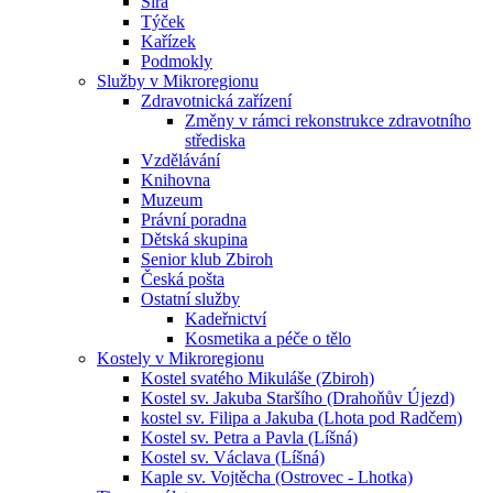
Sirá
Týček
Kařízek
Podmokly
Služby v Mikroregionu
Zdravotnická zařízení
Změny v rámci rekonstrukce zdravotního
střediska
Vzdělávání
Knihovna
Muzeum
Právní poradna
Dětská skupina
Senior klub Zbiroh
Česká pošta
Ostatní služby
Kadeřnictví
Kosmetika a péče o tělo
Kostely v Mikroregionu
Kostel svatého Mikuláše (Zbiroh)
Kostel sv. Jakuba Staršího (Drahoňův Újezd)
kostel sv. Filipa a Jakuba (Lhota pod Radčem)
Kostel sv. Petra a Pavla (Líšná)
Kostel sv. Václava (Líšná)
Kaple sv. Vojtěcha (Ostrovec - Lhotka)