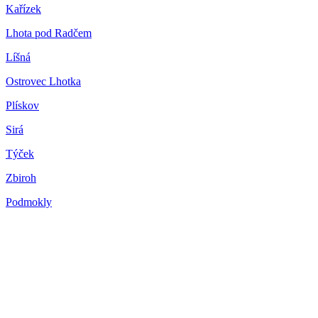
Kařízek
Lhota pod Radčem
Líšná
Ostrovec Lhotka
Plískov
Sirá
Týček
Zbiroh
Podmokly