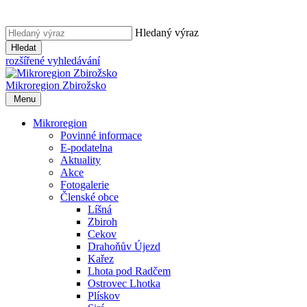
Hledaný výraz
Hledat
rozšířené vyhledávání
Mikroregion
Zbirožsko
Menu
Mikroregion
Povinné informace
E-podatelna
Aktuality
Akce
Fotogalerie
Členské obce
Líšná
Zbiroh
Cekov
Drahoňův Újezd
Kařez
Lhota pod Radčem
Ostrovec Lhotka
Plískov