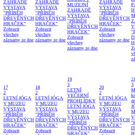
ZAHRADĚ
ZAHRADĚ
ZAHRADĚ
MUZEJNÍ
P
VÝSTAVA
VÝSTAVA
VÝSTAVA
ZAHRADĚ
H
"PŘÍBĚH
"PŘÍBĚH
"PŘÍBĚH
VÝSTAVA
M
DŘEVĚNÝCH
DŘEVĚNÝCH
DŘEVĚNÝCH
"PŘÍBĚH
Z
HRAČEK"
HRAČEK"
HRAČEK"
DŘEVĚNÝCH
V
Zobrazit
Zobrazit
Zobrazit
HRAČEK"
"
všechny
všechny
všechny
Zobrazit
D
záznamy ze dne
záznamy ze dne
záznamy ze dne
všechny
H
záznamy ze dne
Z
v
z
19
2
3
3
17
18
20
LETNÍ
M
2
2
2
VEČERNÍ
kr
LETNÍ JÓGA
LETNÍ JÓGA
LETNÍ JÓGA
PROHLÍDKY
d
V MUZEU
V MUZEU
V MUZEU
LETNÍ JÓGA
J
VÝSTAVA
VÝSTAVA
VÝSTAVA
V MUZEU
M
"PŘÍBĚH
"PŘÍBĚH
"PŘÍBĚH
VÝSTAVA
V
DŘEVĚNÝCH
DŘEVĚNÝCH
DŘEVĚNÝCH
"PŘÍBĚH
"
HRAČEK"
HRAČEK"
HRAČEK"
DŘEVĚNÝCH
D
Zobrazit
Zobrazit
Zobrazit
HRAČEK"
H