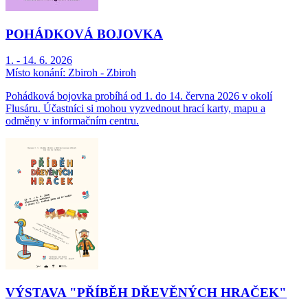
POHÁDKOVÁ BOJOVKA
1. - 14. 6. 2026
Místo konání:
Zbiroh - Zbiroh
Pohádková bojovka probíhá od 1. do 14. června 2026 v okolí
Flusáru. Účastníci si mohou vyzvednout hrací karty, mapu a
odměny v informačním centru.
VÝSTAVA "PŘÍBĚH DŘEVĚNÝCH HRAČEK"