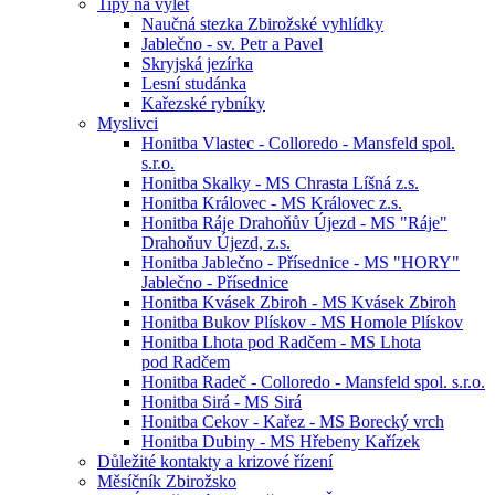
Tipy na výlet
Naučná stezka Zbirožské vyhlídky
Jablečno - sv. Petr a Pavel
Skryjská jezírka
Lesní studánka
Kařezské rybníky
Myslivci
Honitba Vlastec - Colloredo - Mansfeld spol.
s.r.o.
Honitba Skalky - MS Chrasta Líšná z.s.
Honitba Královec - MS Královec z.s.
Honitba Ráje Drahoňův Újezd - MS "Ráje"
Drahoňuv Újezd, z.s.
Honitba Jablečno - Přísednice - MS "HORY"
Jablečno - Přísednice
Honitba Kvásek Zbiroh - MS Kvásek Zbiroh
Honitba Bukov Plískov - MS Homole Plískov
Honitba Lhota pod Radčem - MS Lhota
pod Radčem
Honitba Radeč - Colloredo - Mansfeld spol. s.r.o.
Honitba Sirá - MS Sirá
Honitba Cekov - Kařez - MS Borecký vrch
Honitba Dubiny - MS Hřebeny Kařízek
Důležité kontakty a krizové řízení
Měsíčník Zbirožsko