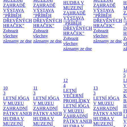
MUZEJNÍ
MUZEJNÍ
MUZEJNÍ
HUDBA V
H
ZAHRADĚ
ZAHRADĚ
ZAHRADĚ
MUZEJNÍ
M
VÝSTAVA
VÝSTAVA
VÝSTAVA
ZAHRADĚ
Z
"PŘÍBĚH
"PŘÍBĚH
"PŘÍBĚH
VÝSTAVA
V
DŘEVĚNÝCH
DŘEVĚNÝCH
DŘEVĚNÝCH
"PŘÍBĚH
"
HRAČEK"
HRAČEK"
HRAČEK"
DŘEVĚNÝCH
D
Zobrazit
Zobrazit
Zobrazit
HRAČEK"
H
všechny
všechny
všechny
Zobrazit
Z
záznamy ze dne
záznamy ze dne
záznamy ze dne
všechny
v
záznamy ze dne
z
1
5
12
L
4
V
10
11
13
LETNÍ
2
3
3
3
VEČERNÍ
K
LETNÍ JÓGA
LETNÍ JÓGA
LETNÍ JÓGA
PROHLÍDKY
B
V MUZEU
V MUZEU
V MUZEU
LETNÍ JÓGA
H
ZAHRADNÍ
ZAHRADNÍ
ZAHRADNÍ
V MUZEU
F
PÁTKY ANEB
PÁTKY ANEB
PÁTKY ANEB
ZAHRADNÍ
L
HUDBA V
HUDBA V
HUDBA V
PÁTKY ANEB
V
MUZEJNÍ
MUZEJNÍ
MUZEJNÍ
HUDBA V
Z