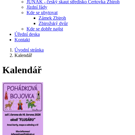
JUNÁK - český skaut středisko Čertovka Zbiroh
Jízdní řády
Kde se ubytovat
Zámek Zbiroh
Zbirožský dvůr
Kde se dobře najíst
Úřední deska
Kontakt
Úvodní stránka
Kalendář
Kalendář