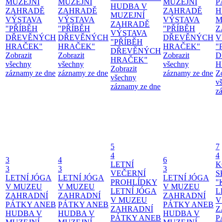
MUZEJNÍ
MUZEJNÍ
MUZEJNÍ
P
HUDBA V
ZAHRADĚ
ZAHRADĚ
ZAHRADĚ
H
MUZEJNÍ
VÝSTAVA
VÝSTAVA
VÝSTAVA
M
ZAHRADĚ
"PŘÍBĚH
"PŘÍBĚH
"PŘÍBĚH
Z
VÝSTAVA
DŘEVĚNÝCH
DŘEVĚNÝCH
DŘEVĚNÝCH
V
"PŘÍBĚH
HRAČEK"
HRAČEK"
HRAČEK"
"
DŘEVĚNÝCH
Zobrazit
Zobrazit
Zobrazit
D
HRAČEK"
všechny
všechny
všechny
H
Zobrazit
záznamy ze dne
záznamy ze dne
záznamy ze dne
Z
všechny
v
záznamy ze dne
z
5
7
4
4
3
4
6
LETNÍ
K
3
3
3
VEČERNÍ
S
LETNÍ JÓGA
LETNÍ JÓGA
LETNÍ JÓGA
PROHLÍDKY
"
V MUZEU
V MUZEU
V MUZEU
LETNÍ JÓGA
L
ZAHRADNÍ
ZAHRADNÍ
ZAHRADNÍ
V MUZEU
V
PÁTKY ANEB
PÁTKY ANEB
PÁTKY ANEB
ZAHRADNÍ
Z
HUDBA V
HUDBA V
HUDBA V
PÁTKY ANEB
P