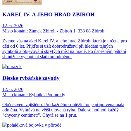
KAREL IV. A JEHO HRAD ZBIROH
12. 6. 2026
Místo konání:
Zámek Zbiroh - Zbiroh 1, 338 08 Zbiroh
Zveme vás na akci Karel IV. a jeho hrad Zbiroh, která je určena pro
děti od 6 let. Přijďte si užít dobrodružství při hledání tajných
symbolů a objevování skrytých míst na hradě. Po úspěšném pátrání
si můžete vychutnat sladkou odměnu.
Dětské rybářské závody
12. 6. 2026
Místo konání:
Rybník - Podmokly
Občerstvení zajištěno. Pro každého soutěžícího je připravena malá
odměna. Vyhrává největší ulovená ryba. Dále se hodnotí každý
"chycený centimetr". Chytá se na 1 prut.