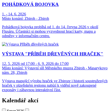
POHÁDKOVÁ BOJOVKA
1. - 14. 6. 2026
Místo konání:
Zbiroh - Zbiroh
Pohádková bojovka probíhá od 1. do 14. června 2026 v okolí
Flusáru. Účastníci si mohou vyzvednout hrací karty, mapu a
odměny v informačním centru.
VÝSTAVA "PŘÍBĚH DŘEVĚNÝCH HRAČEK"
12. 5. 2026 od 17:00 - 6. 9. 2026 do 17:00
Místo konání:
Výstavní síň Městského muzea Zbiroh - Masarykovo
nám. 28, Zbiroh
Výstava mapující výrobu hraček ve Zbiroze i historii soustružených
hraček v plzeňském regionu nabízí k vidění nově zakoupené
exponáty i zábavnou interaktivní část.
Kalendář akcí
Srpen
2026