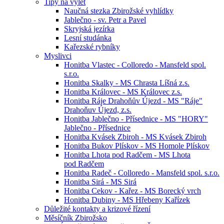
Tipy na výlet
Naučná stezka Zbirožské vyhlídky
Jablečno - sv. Petr a Pavel
Skryjská jezírka
Lesní studánka
Kařezské rybníky
Myslivci
Honitba Vlastec - Colloredo - Mansfeld spol.
s.r.o.
Honitba Skalky - MS Chrasta Líšná z.s.
Honitba Královec - MS Královec z.s.
Honitba Ráje Drahoňův Újezd - MS "Ráje"
Drahoňuv Újezd, z.s.
Honitba Jablečno - Přísednice - MS "HORY"
Jablečno - Přísednice
Honitba Kvásek Zbiroh - MS Kvásek Zbiroh
Honitba Bukov Plískov - MS Homole Plískov
Honitba Lhota pod Radčem - MS Lhota
pod Radčem
Honitba Radeč - Colloredo - Mansfeld spol. s.r.o.
Honitba Sirá - MS Sirá
Honitba Cekov - Kařez - MS Borecký vrch
Honitba Dubiny - MS Hřebeny Kařízek
Důležité kontakty a krizové řízení
Měsíčník Zbirožsko