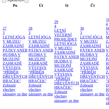
Po
Út
St
Čt
3
29
4
4
27
28
30
S
LETNÍ
3
3
3
V
VEČERNÍ
LETNÍ JÓGA
LETNÍ JÓGA
LETNÍ JÓGA
M
PROHLÍDKY
V MUZEU
V MUZEU
V MUZEU
Z
LETNÍ JÓGA
ZAHRADNÍ
ZAHRADNÍ
ZAHRADNÍ
L
V MUZEU
PÁTKY ANEB
PÁTKY ANEB
PÁTKY ANEB
V
ZAHRADNÍ
HUDBA V
HUDBA V
HUDBA V
Z
PÁTKY ANEB
MUZEJNÍ
MUZEJNÍ
MUZEJNÍ
P
HUDBA V
ZAHRADĚ
ZAHRADĚ
ZAHRADĚ
H
MUZEJNÍ
VÝSTAVA
VÝSTAVA
VÝSTAVA
M
ZAHRADĚ
"PŘÍBĚH
"PŘÍBĚH
"PŘÍBĚH
Z
VÝSTAVA
DŘEVĚNÝCH
DŘEVĚNÝCH
DŘEVĚNÝCH
V
"PŘÍBĚH
HRAČEK"
HRAČEK"
HRAČEK"
"
DŘEVĚNÝCH
Zobrazit
Zobrazit
Zobrazit
D
HRAČEK"
všechny
všechny
všechny
H
Zobrazit
záznamy ze dne
záznamy ze dne
záznamy ze dne
Z
všechny
v
záznamy ze dne
z