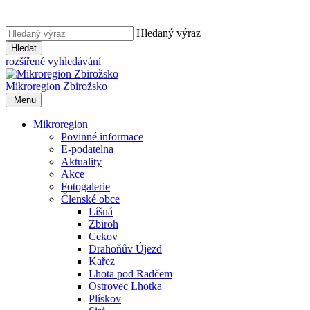
Hledaný výraz
Hledat
rozšířené vyhledávání
Mikroregion
Zbirožsko
Menu
Mikroregion
Povinné informace
E-podatelna
Aktuality
Akce
Fotogalerie
Členské obce
Líšná
Zbiroh
Cekov
Drahoňův Újezd
Kařez
Lhota pod Radčem
Ostrovec Lhotka
Plískov