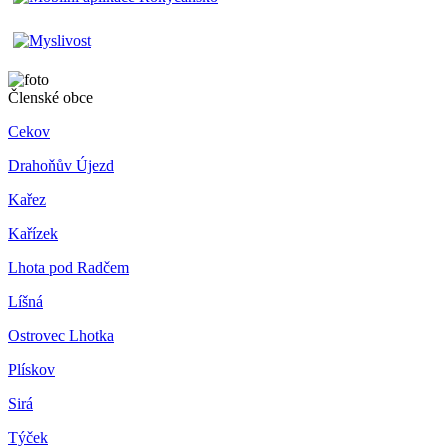
Členské obce
Cekov
Drahoňův Újezd
Kařez
Kařízek
Lhota pod Radčem
Líšná
Ostrovec Lhotka
Plískov
Sirá
Týček