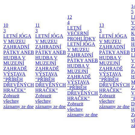
1
5
12
L
4
V
10
11
13
LETNÍ
2
3
3
3
VEČERNÍ
K
LETNÍ JÓGA
LETNÍ JÓGA
LETNÍ JÓGA
PROHLÍDKY
B
V MUZEU
V MUZEU
V MUZEU
LETNÍ JÓGA
H
ZAHRADNÍ
ZAHRADNÍ
ZAHRADNÍ
V MUZEU
F
PÁTKY ANEB
PÁTKY ANEB
PÁTKY ANEB
ZAHRADNÍ
L
HUDBA V
HUDBA V
HUDBA V
PÁTKY ANEB
V
MUZEJNÍ
MUZEJNÍ
MUZEJNÍ
HUDBA V
Z
ZAHRADĚ
ZAHRADĚ
ZAHRADĚ
MUZEJNÍ
P
VÝSTAVA
VÝSTAVA
VÝSTAVA
ZAHRADĚ
H
"PŘÍBĚH
"PŘÍBĚH
"PŘÍBĚH
VÝSTAVA
M
DŘEVĚNÝCH
DŘEVĚNÝCH
DŘEVĚNÝCH
"PŘÍBĚH
Z
HRAČEK"
HRAČEK"
HRAČEK"
DŘEVĚNÝCH
V
Zobrazit
Zobrazit
Zobrazit
HRAČEK"
"
všechny
všechny
všechny
Zobrazit
D
záznamy ze dne
záznamy ze dne
záznamy ze dne
všechny
H
záznamy ze dne
Z
v
z