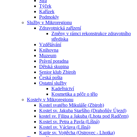
Sirá
Týček
Kařízek
Podmokly
Služby v Mikroregionu
Zdravotnická zařízení
Změny v rámci rekonstrukce zdravotního
střediska
Vzdělávání
Knihovna
Muzeum
Právní poradna
Dětská skupina
Senior klub Zbiroh
Česká pošta
Ostatní služby
Kadeřnictví
Kosmetika a péče o tělo
Kostely v Mikroregionu
Kostel svatého Mikuláše (Zbiroh)
Kostel sv. Jakuba Staršího (Drahoňův Újezd)
kostel sv. Filipa a Jakuba (Lhota pod Radčem)
Kostel sv. Petra a Pavla (Líšná)
Kostel sv. Václava (Líšná)
Kaple sv. Vojtěcha (Ostrovec - Lhotka)