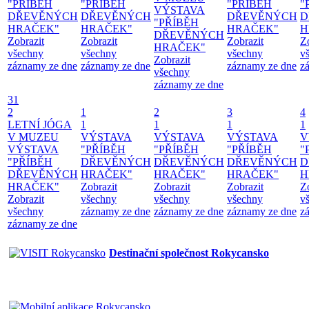
"PŘÍBĚH
"PŘÍBĚH
"PŘÍBĚH
"
VÝSTAVA
DŘEVĚNÝCH
DŘEVĚNÝCH
DŘEVĚNÝCH
D
"PŘÍBĚH
HRAČEK"
HRAČEK"
HRAČEK"
H
DŘEVĚNÝCH
Zobrazit
Zobrazit
Zobrazit
Z
HRAČEK"
všechny
všechny
všechny
v
Zobrazit
záznamy ze dne
záznamy ze dne
záznamy ze dne
z
všechny
záznamy ze dne
31
2
1
2
3
4
LETNÍ JÓGA
1
1
1
1
V MUZEU
VÝSTAVA
VÝSTAVA
VÝSTAVA
V
VÝSTAVA
"PŘÍBĚH
"PŘÍBĚH
"PŘÍBĚH
"
"PŘÍBĚH
DŘEVĚNÝCH
DŘEVĚNÝCH
DŘEVĚNÝCH
D
DŘEVĚNÝCH
HRAČEK"
HRAČEK"
HRAČEK"
H
HRAČEK"
Zobrazit
Zobrazit
Zobrazit
Z
Zobrazit
všechny
všechny
všechny
v
všechny
záznamy ze dne
záznamy ze dne
záznamy ze dne
z
záznamy ze dne
Destinační společnost Rokycansko