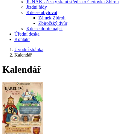
JUNÁK - český skaut středisko Čertovka Zbiroh
Jízdní řády
Kde se ubytovat
Zámek Zbiroh
Zbirožský dvůr
Kde se dobře najíst
Úřední deska
Kontakt
Úvodní stránka
Kalendář
Kalendář