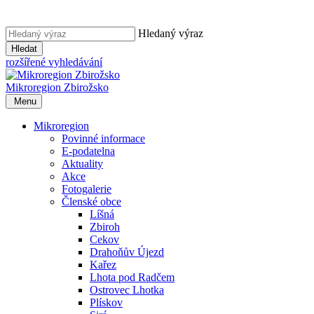
Hledaný výraz
Hledat
rozšířené vyhledávání
Mikroregion
Zbirožsko
Menu
Mikroregion
Povinné informace
E-podatelna
Aktuality
Akce
Fotogalerie
Členské obce
Líšná
Zbiroh
Cekov
Drahoňův Újezd
Kařez
Lhota pod Radčem
Ostrovec Lhotka
Plískov