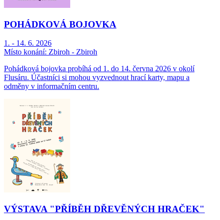
POHÁDKOVÁ BOJOVKA
1. - 14. 6. 2026
Místo konání:
Zbiroh - Zbiroh
Pohádková bojovka probíhá od 1. do 14. června 2026 v okolí
Flusáru. Účastníci si mohou vyzvednout hrací karty, mapu a
odměny v informačním centru.
VÝSTAVA "PŘÍBĚH DŘEVĚNÝCH HRAČEK"