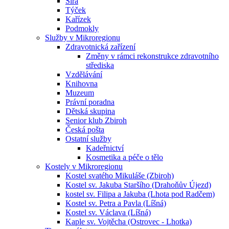
Sirá
Týček
Kařízek
Podmokly
Služby v Mikroregionu
Zdravotnická zařízení
Změny v rámci rekonstrukce zdravotního
střediska
Vzdělávání
Knihovna
Muzeum
Právní poradna
Dětská skupina
Senior klub Zbiroh
Česká pošta
Ostatní služby
Kadeřnictví
Kosmetika a péče o tělo
Kostely v Mikroregionu
Kostel svatého Mikuláše (Zbiroh)
Kostel sv. Jakuba Staršího (Drahoňův Újezd)
kostel sv. Filipa a Jakuba (Lhota pod Radčem)
Kostel sv. Petra a Pavla (Líšná)
Kostel sv. Václava (Líšná)
Kaple sv. Vojtěcha (Ostrovec - Lhotka)