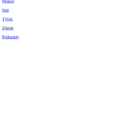
Plískov
Sirá
Týček
Zbiroh
Podmokly