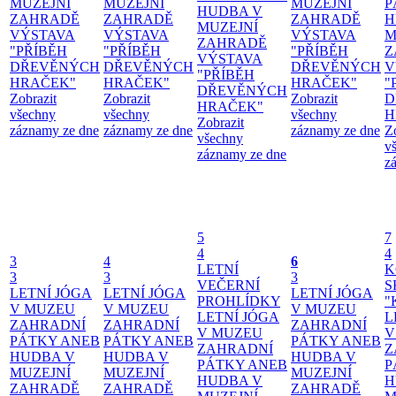
MUZEJNÍ
MUZEJNÍ
MUZEJNÍ
P
HUDBA V
ZAHRADĚ
ZAHRADĚ
ZAHRADĚ
H
MUZEJNÍ
VÝSTAVA
VÝSTAVA
VÝSTAVA
M
ZAHRADĚ
"PŘÍBĚH
"PŘÍBĚH
"PŘÍBĚH
Z
VÝSTAVA
DŘEVĚNÝCH
DŘEVĚNÝCH
DŘEVĚNÝCH
V
"PŘÍBĚH
HRAČEK"
HRAČEK"
HRAČEK"
"
DŘEVĚNÝCH
Zobrazit
Zobrazit
Zobrazit
D
HRAČEK"
všechny
všechny
všechny
H
Zobrazit
záznamy ze dne
záznamy ze dne
záznamy ze dne
Z
všechny
v
záznamy ze dne
z
5
7
4
4
3
4
6
LETNÍ
K
3
3
3
VEČERNÍ
S
LETNÍ JÓGA
LETNÍ JÓGA
LETNÍ JÓGA
PROHLÍDKY
"
V MUZEU
V MUZEU
V MUZEU
LETNÍ JÓGA
L
ZAHRADNÍ
ZAHRADNÍ
ZAHRADNÍ
V MUZEU
V
PÁTKY ANEB
PÁTKY ANEB
PÁTKY ANEB
ZAHRADNÍ
Z
HUDBA V
HUDBA V
HUDBA V
PÁTKY ANEB
P
MUZEJNÍ
MUZEJNÍ
MUZEJNÍ
HUDBA V
H
ZAHRADĚ
ZAHRADĚ
ZAHRADĚ