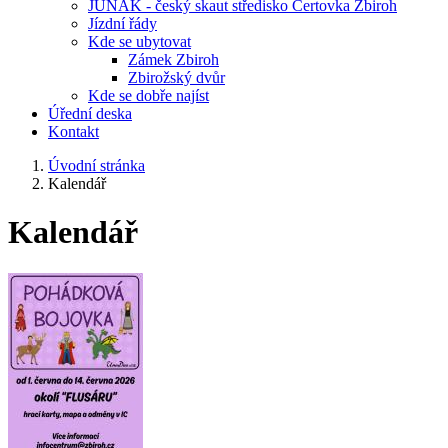
JUNÁK - český skaut středisko Čertovka Zbiroh
Jízdní řády
Kde se ubytovat
Zámek Zbiroh
Zbirožský dvůr
Kde se dobře najíst
Úřední deska
Kontakt
Úvodní stránka
Kalendář
Kalendář