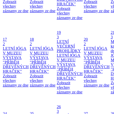
Zobrazit
Zobrazit
Zobrazit
Z
HRAČEK"
všechny
všechny
všechny
v
Zobrazit
záznamy ze dne
záznamy ze dne
záznamy ze dne
z
všechny
záznamy ze dne
19
2
3
3
17
18
20
LETNÍ
M
2
2
2
VEČERNÍ
kr
LETNÍ JÓGA
LETNÍ JÓGA
LETNÍ JÓGA
PROHLÍDKY
d
V MUZEU
V MUZEU
V MUZEU
LETNÍ JÓGA
J
VÝSTAVA
VÝSTAVA
VÝSTAVA
V MUZEU
M
"PŘÍBĚH
"PŘÍBĚH
"PŘÍBĚH
VÝSTAVA
V
DŘEVĚNÝCH
DŘEVĚNÝCH
DŘEVĚNÝCH
"PŘÍBĚH
"
HRAČEK"
HRAČEK"
HRAČEK"
DŘEVĚNÝCH
D
Zobrazit
Zobrazit
Zobrazit
HRAČEK"
H
všechny
všechny
všechny
Zobrazit
Z
záznamy ze dne
záznamy ze dne
záznamy ze dne
všechny
v
záznamy ze dne
z
26
3
24
25
27
2