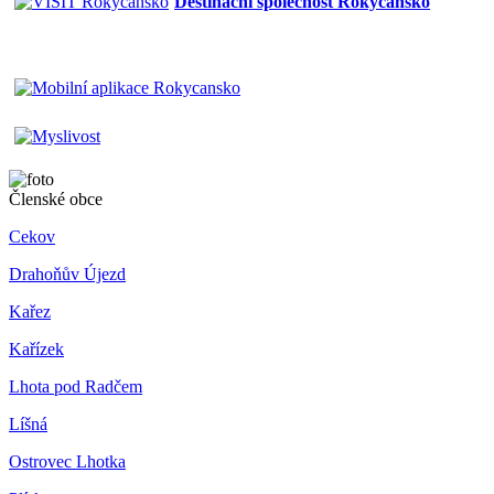
Destinační společnost Rokycansko
Členské obce
Cekov
Drahoňův Újezd
Kařez
Kařízek
Lhota pod Radčem
Líšná
Ostrovec Lhotka