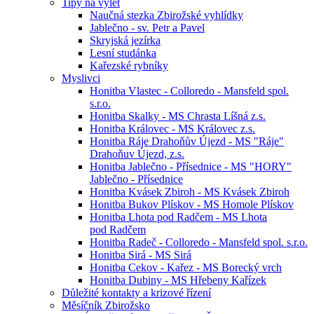
Tipy na výlet
Naučná stezka Zbirožské vyhlídky
Jablečno - sv. Petr a Pavel
Skryjská jezírka
Lesní studánka
Kařezské rybníky
Myslivci
Honitba Vlastec - Colloredo - Mansfeld spol.
s.r.o.
Honitba Skalky - MS Chrasta Líšná z.s.
Honitba Královec - MS Královec z.s.
Honitba Ráje Drahoňův Újezd - MS "Ráje"
Drahoňuv Újezd, z.s.
Honitba Jablečno - Přísednice - MS "HORY"
Jablečno - Přísednice
Honitba Kvásek Zbiroh - MS Kvásek Zbiroh
Honitba Bukov Plískov - MS Homole Plískov
Honitba Lhota pod Radčem - MS Lhota
pod Radčem
Honitba Radeč - Colloredo - Mansfeld spol. s.r.o.
Honitba Sirá - MS Sirá
Honitba Cekov - Kařez - MS Borecký vrch
Honitba Dubiny - MS Hřebeny Kařízek
Důležité kontakty a krizové řízení
Měsíčník Zbirožsko