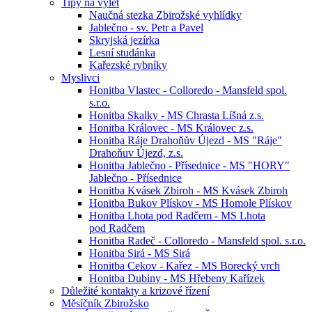
Tipy na výlet
Naučná stezka Zbirožské vyhlídky
Jablečno - sv. Petr a Pavel
Skryjská jezírka
Lesní studánka
Kařezské rybníky
Myslivci
Honitba Vlastec - Colloredo - Mansfeld spol.
s.r.o.
Honitba Skalky - MS Chrasta Líšná z.s.
Honitba Královec - MS Královec z.s.
Honitba Ráje Drahoňův Újezd - MS "Ráje"
Drahoňuv Újezd, z.s.
Honitba Jablečno - Přísednice - MS "HORY"
Jablečno - Přísednice
Honitba Kvásek Zbiroh - MS Kvásek Zbiroh
Honitba Bukov Plískov - MS Homole Plískov
Honitba Lhota pod Radčem - MS Lhota
pod Radčem
Honitba Radeč - Colloredo - Mansfeld spol. s.r.o.
Honitba Sirá - MS Sirá
Honitba Cekov - Kařez - MS Borecký vrch
Honitba Dubiny - MS Hřebeny Kařízek
Důležité kontakty a krizové řízení
Měsíčník Zbirožsko