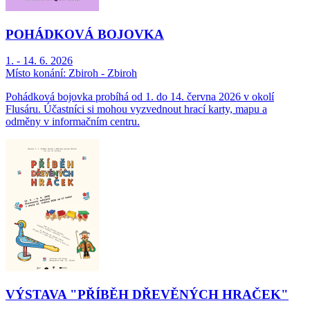
POHÁDKOVÁ BOJOVKA
1. - 14. 6. 2026
Místo konání:
Zbiroh - Zbiroh
Pohádková bojovka probíhá od 1. do 14. června 2026 v okolí
Flusáru. Účastníci si mohou vyzvednout hrací karty, mapu a
odměny v informačním centru.
VÝSTAVA "PŘÍBĚH DŘEVĚNÝCH HRAČEK"