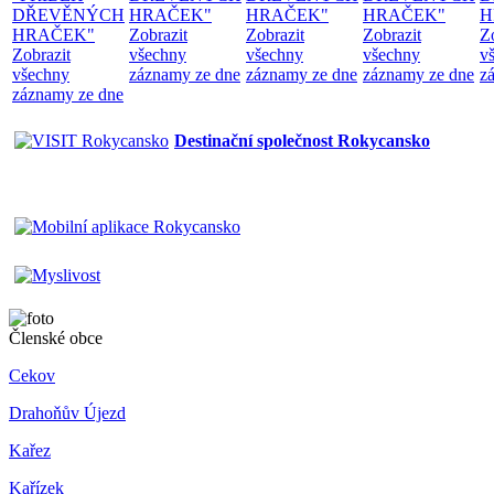
DŘEVĚNÝCH
HRAČEK"
HRAČEK"
HRAČEK"
H
HRAČEK"
Zobrazit
Zobrazit
Zobrazit
Z
Zobrazit
všechny
všechny
všechny
v
všechny
záznamy ze dne
záznamy ze dne
záznamy ze dne
z
záznamy ze dne
Destinační společnost Rokycansko
Členské obce
Cekov
Drahoňův Újezd
Kařez
Kařízek