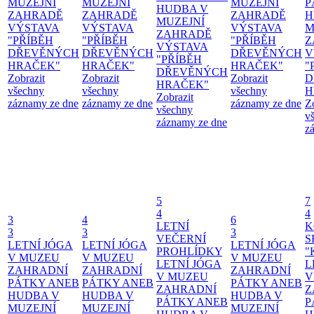
MUZEJNÍ
MUZEJNÍ
MUZEJNÍ
P
HUDBA V
ZAHRADĚ
ZAHRADĚ
ZAHRADĚ
H
MUZEJNÍ
VÝSTAVA
VÝSTAVA
VÝSTAVA
M
ZAHRADĚ
"PŘÍBĚH
"PŘÍBĚH
"PŘÍBĚH
Z
VÝSTAVA
DŘEVĚNÝCH
DŘEVĚNÝCH
DŘEVĚNÝCH
V
"PŘÍBĚH
HRAČEK"
HRAČEK"
HRAČEK"
"
DŘEVĚNÝCH
Zobrazit
Zobrazit
Zobrazit
D
HRAČEK"
všechny
všechny
všechny
H
Zobrazit
záznamy ze dne
záznamy ze dne
záznamy ze dne
Z
všechny
v
záznamy ze dne
z
5
7
4
4
3
4
6
LETNÍ
K
3
3
3
VEČERNÍ
S
LETNÍ JÓGA
LETNÍ JÓGA
LETNÍ JÓGA
PROHLÍDKY
"
V MUZEU
V MUZEU
V MUZEU
LETNÍ JÓGA
L
ZAHRADNÍ
ZAHRADNÍ
ZAHRADNÍ
V MUZEU
V
PÁTKY ANEB
PÁTKY ANEB
PÁTKY ANEB
ZAHRADNÍ
Z
HUDBA V
HUDBA V
HUDBA V
PÁTKY ANEB
P
MUZEJNÍ
MUZEJNÍ
MUZEJNÍ