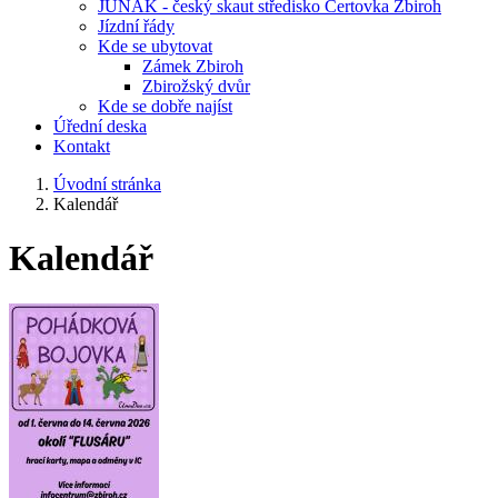
JUNÁK - český skaut středisko Čertovka Zbiroh
Jízdní řády
Kde se ubytovat
Zámek Zbiroh
Zbirožský dvůr
Kde se dobře najíst
Úřední deska
Kontakt
Úvodní stránka
Kalendář
Kalendář