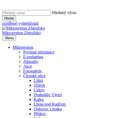
Hledaný výraz
Hledat
rozšířené vyhledávání
Mikroregion
Zbirožsko
Menu
Mikroregion
Povinné informace
E-podatelna
Aktuality
Akce
Fotogalerie
Členské obce
Líšná
Zbiroh
Cekov
Drahoňův Újezd
Kařez
Lhota pod Radčem
Ostrovec Lhotka
Plískov