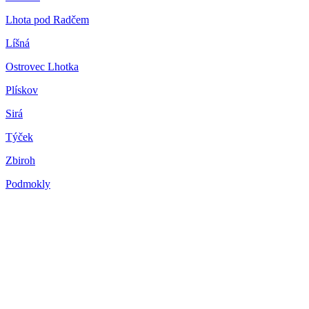
Lhota pod Radčem
Líšná
Ostrovec Lhotka
Plískov
Sirá
Týček
Zbiroh
Podmokly