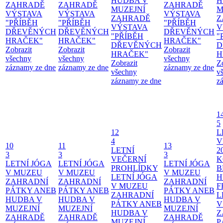
HUDBA V
H
ZAHRADĚ
ZAHRADĚ
ZAHRADĚ
MUZEJNÍ
M
VÝSTAVA
VÝSTAVA
VÝSTAVA
ZAHRADĚ
Z
"PŘÍBĚH
"PŘÍBĚH
"PŘÍBĚH
VÝSTAVA
V
DŘEVĚNÝCH
DŘEVĚNÝCH
DŘEVĚNÝCH
"PŘÍBĚH
"
HRAČEK"
HRAČEK"
HRAČEK"
DŘEVĚNÝCH
D
Zobrazit
Zobrazit
Zobrazit
HRAČEK"
H
všechny
všechny
všechny
Zobrazit
Z
záznamy ze dne
záznamy ze dne
záznamy ze dne
všechny
v
záznamy ze dne
z
1
5
12
L
4
V
10
11
13
LETNÍ
2
3
3
3
VEČERNÍ
K
LETNÍ JÓGA
LETNÍ JÓGA
LETNÍ JÓGA
PROHLÍDKY
B
V MUZEU
V MUZEU
V MUZEU
LETNÍ JÓGA
H
ZAHRADNÍ
ZAHRADNÍ
ZAHRADNÍ
V MUZEU
F
PÁTKY ANEB
PÁTKY ANEB
PÁTKY ANEB
ZAHRADNÍ
L
HUDBA V
HUDBA V
HUDBA V
PÁTKY ANEB
V
MUZEJNÍ
MUZEJNÍ
MUZEJNÍ
HUDBA V
Z
ZAHRADĚ
ZAHRADĚ
ZAHRADĚ
MUZEJNÍ
P