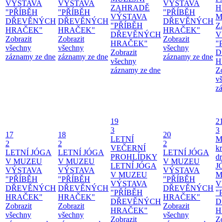
VÝSTAVA
VÝSTAVA
VÝSTAVA
ZAHRADĚ
H
"PŘÍBĚH
"PŘÍBĚH
"PŘÍBĚH
VÝSTAVA
M
DŘEVĚNÝCH
DŘEVĚNÝCH
DŘEVĚNÝCH
"PŘÍBĚH
Z
HRAČEK"
HRAČEK"
HRAČEK"
DŘEVĚNÝCH
V
Zobrazit
Zobrazit
Zobrazit
HRAČEK"
"
všechny
všechny
všechny
Zobrazit
D
záznamy ze dne
záznamy ze dne
záznamy ze dne
všechny
H
záznamy ze dne
Z
v
z
19
2
3
3
17
18
20
LETNÍ
M
2
2
2
VEČERNÍ
kr
LETNÍ JÓGA
LETNÍ JÓGA
LETNÍ JÓGA
PROHLÍDKY
d
V MUZEU
V MUZEU
V MUZEU
LETNÍ JÓGA
J
VÝSTAVA
VÝSTAVA
VÝSTAVA
V MUZEU
M
"PŘÍBĚH
"PŘÍBĚH
"PŘÍBĚH
VÝSTAVA
V
DŘEVĚNÝCH
DŘEVĚNÝCH
DŘEVĚNÝCH
"PŘÍBĚH
"
HRAČEK"
HRAČEK"
HRAČEK"
DŘEVĚNÝCH
D
Zobrazit
Zobrazit
Zobrazit
HRAČEK"
H
všechny
všechny
všechny
Zobrazit
Z