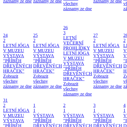
záznamy ze dne
záznamy ze dne
záznamy ze dne
všechny
v
záznamy ze dne
z
26
3
24
25
27
2
LETNÍ
2
2
2
2
VEČERNÍ
LETNÍ JÓGA
LETNÍ JÓGA
LETNÍ JÓGA
L
PROHLÍDKY
V MUZEU
V MUZEU
V MUZEU
V
LETNÍ JÓGA
VÝSTAVA
VÝSTAVA
VÝSTAVA
V
V MUZEU
"PŘÍBĚH
"PŘÍBĚH
"PŘÍBĚH
"
VÝSTAVA
DŘEVĚNÝCH
DŘEVĚNÝCH
DŘEVĚNÝCH
D
"PŘÍBĚH
HRAČEK"
HRAČEK"
HRAČEK"
H
DŘEVĚNÝCH
Zobrazit
Zobrazit
Zobrazit
Z
HRAČEK"
všechny
všechny
všechny
v
Zobrazit
záznamy ze dne
záznamy ze dne
záznamy ze dne
z
všechny
záznamy ze dne
31
2
1
2
3
4
LETNÍ JÓGA
1
1
1
1
V MUZEU
VÝSTAVA
VÝSTAVA
VÝSTAVA
V
VÝSTAVA
"PŘÍBĚH
"PŘÍBĚH
"PŘÍBĚH
"
"PŘÍBĚH
DŘEVĚNÝCH
DŘEVĚNÝCH
DŘEVĚNÝCH
D