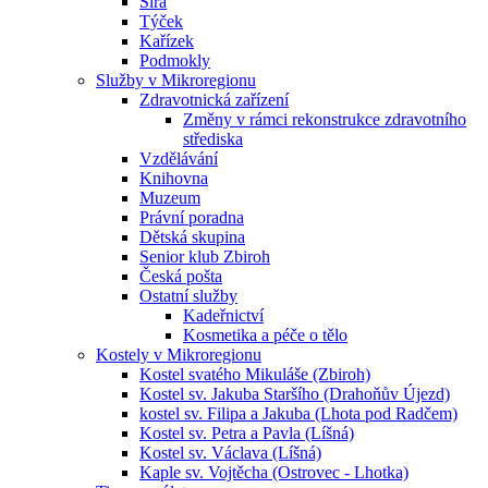
Sirá
Týček
Kařízek
Podmokly
Služby v Mikroregionu
Zdravotnická zařízení
Změny v rámci rekonstrukce zdravotního
střediska
Vzdělávání
Knihovna
Muzeum
Právní poradna
Dětská skupina
Senior klub Zbiroh
Česká pošta
Ostatní služby
Kadeřnictví
Kosmetika a péče o tělo
Kostely v Mikroregionu
Kostel svatého Mikuláše (Zbiroh)
Kostel sv. Jakuba Staršího (Drahoňův Újezd)
kostel sv. Filipa a Jakuba (Lhota pod Radčem)
Kostel sv. Petra a Pavla (Líšná)
Kostel sv. Václava (Líšná)
Kaple sv. Vojtěcha (Ostrovec - Lhotka)